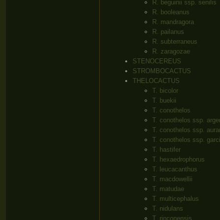
R. beguinii ssp. senilis
R. booleanus
R. mandragora
R. pailanus
R. subterraneus
R. zaragozae
STENOCEREUS
STROMBOCACTUS
THELOCACTUS
T. bicolor
T. buekii
T. conothelos
T. conothelos ssp. arge
T. conothelos ssp. aura
T. conothelos ssp. garc
T. hastifer
T. hexaedrophorus
T. leucacanthus
T. macdowellii
T. matudae
T. multicephalus
T. nidulans
T. rinconensis