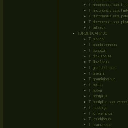
T. rinconensis ssp. fre
T. rinconensis ssp. hint
T. rinconensis ssp. pa
T. rinconensis ssp. ph
T. tulensis
TURBINICARPUS
T. alonsoi
T. boedekerianus
T. bonatzii
T. dickisoniae
T. flaviflorus
T. gielsdorfianus
T. gracilis
T. graminispinus
T. heliae
T. hoferi
T. horripilus
T. horripilus ssp. wrobe
T. jauernigii
T. klinkerianus
T. knuthianus
T. krainzianus