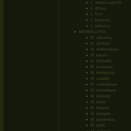
L. alberto-vojtechii
L. diffusa
L. fricii
L. koehresii
L. williamsii
MAMMILLARIA
M. albicoma
M. albiflora
M. andersoniana
M. baumii
M. bertholdii
M. bocasana
M. bombycina
M. candida
M. coahuilensis
M. deherdtiana
M. dodsonii
M. duwei
M. elegans
M. elongata
M. gasseriana
M. goldii