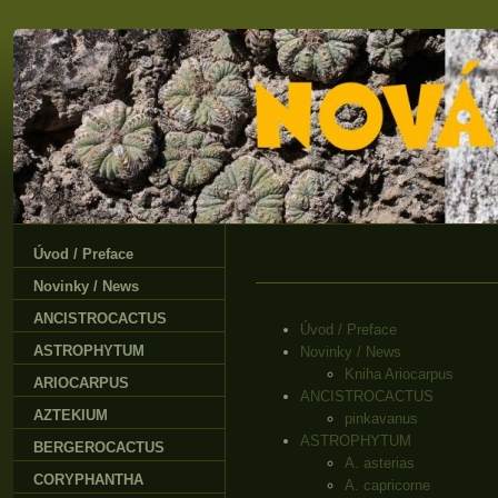
Úvod / Preface
Novinky / News
ANCISTROCACTUS
Úvod / Preface
ASTROPHYTUM
Novinky / News
Kniha Ariocarpus
ARIOCARPUS
ANCISTROCACTUS
AZTEKIUM
pinkavanus
ASTROPHYTUM
BERGEROCACTUS
A. asterias
CORYPHANTHA
A. capricorne