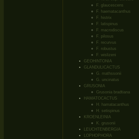
F. glaucescens
F. haematacanthus
F. histrix
F. latispinus
F. macrodiscus
F. pilosus
F. recurvus
F. robustus
F. wislizeni
GEOHINTONIA
GLANDULICACTUS
G. mathssonii
G. uncinatus
GRUSONIA
Grusonia bradtiana
HAMATOCACTUS
H. hamatacanthus
H. setispinus
KROENLEINIA
K. grusonii
LEUCHTENBERGIA
LOPHOPHORA