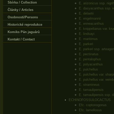
Sbírka / Collection
E. arizonicus ssp. nigri
E. dasyacanthus ssp. r
Články / Articles
E. delaetii
Osobnosti/Persons
E. engelmannii
E. enneacanthus
Historické reprodukce
E. knippelianus var. kru
Komiks Pán jaguárů
E. lindsayi
E. maritimus
Kontakt / Contact
E. parkeri
E. parkeri ssp. arteage
E. pectinatus
E. pentalophus
E. polyacanthus
E. pulchellus
E. pulchellus var. sharpi
E. pulchellus var. weinb
E. stramineus
E. tamaulipensis
E. tamaulipensis ssp. d
ECHINOFOSSULOCACTUS
Efc. coptonogonus
Efc. lamellosus