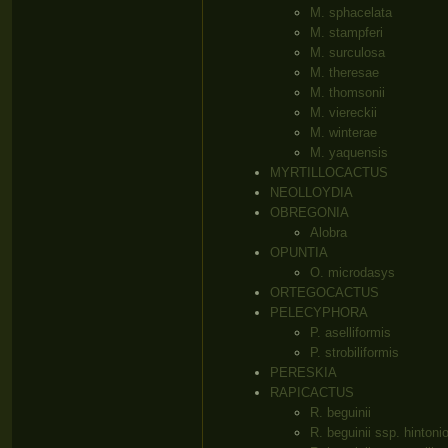
M. sphacelata
M. stampferi
M. surculosa
M. theresae
M. thomsonii
M. viereckii
M. winterae
M. yaquensis
MYRTILLOCACTUS
NEOLLOYDIA
OBREGONIA
Alobra
OPUNTIA
O. microdasys
ORTEGOCACTUS
PELECYPHORA
P. aselliformis
P. strobiliformis
PERESKIA
RAPICACTUS
R. beguinii
R. beguinii ssp. hintoni