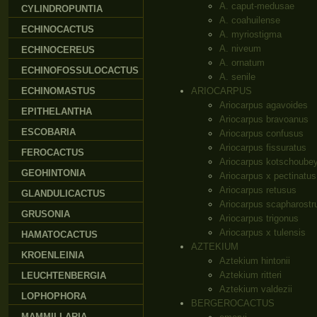
A. caput-medusae
CYLINDROPUNTIA
A. coahuilense
ECHINOCACTUS
A. myriostigma
A. niveum
ECHINOCEREUS
A. ornatum
ECHINOFOSSULOCACTUS
A. senile
ECHINOMASTUS
ARIOCARPUS
Ariocarpus agavoides
EPITHELANTHA
Ariocarpus bravoanus
ESCOBARIA
Ariocarpus confusus
Ariocarpus fissuratus
FEROCACTUS
Ariocarpus kotschoube
GEOHINTONIA
Ariocarpus x pectinatus
Ariocarpus retusus
GLANDULICACTUS
Ariocarpus scapharostr
GRUSONIA
Ariocarpus trigonus
Ariocarpus x tulensis
HAMATOCACTUS
AZTEKIUM
KROENLEINIA
Aztekium hintonii
Aztekium ritteri
LEUCHTENBERGIA
Aztekium valdezii
LOPHOPHORA
BERGEROCACTUS
MAMMILLARIA