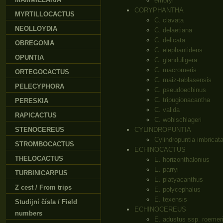
emoryi
CORYPHANTHA
MYRTILLOCACTUS
C. clavata
NEOLLOYDIA
C. delaetiana
C. delicata
OBREGONIA
C. elephantidens
OPUNTIA
C. glanduligera
C. macromeris
ORTEGOCACTUS
C. maiz-tablasensis
PELECYPHORA
C. pseudoechinus
C. tripugionacantha
PERESKIA
C. valida
RAPICACTUS
C. wohlschlageri
STENOCEREUS
CYLINDROPUNTIA
Cylindropuntia imbricat
STROMBOCACTUS
ECHINOCACTUS
THELOCACTUS
E. horizonthalonius
E. parryi
TURBINICARPUS
E. platyacanthus
Z cest / From trips
E. polycephalus
E. texensis
Studijní čísla / Field
ECHINOCEREUS
numbers
E. adustus ssp. roemer