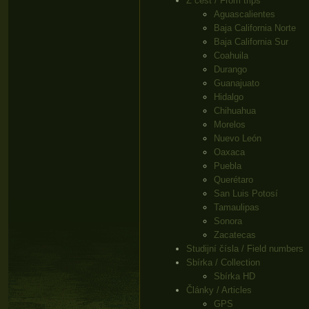
Z cest / From trips
Aguascalientes
Baja California Norte
Baja California Sur
Coahuila
Durango
Guanajuato
Hidalgo
Chihuahua
Morelos
Nuevo León
Oaxaca
Puebla
Querétaro
San Luis Potosí
Tamaulipas
Sonora
Zacatecas
Studijní čísla / Field numbers
Sbírka / Collection
Sbírka HD
Články / Articles
GPS