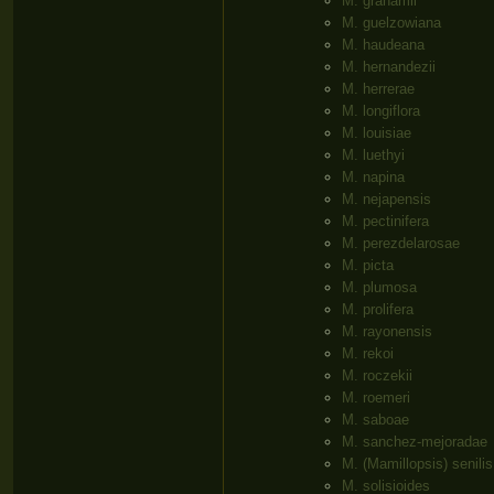
M. grahamii
M. guelzowiana
M. haudeana
M. hernandezii
M. herrerae
M. longiflora
M. louisiae
M. luethyi
M. napina
M. nejapensis
M. pectinifera
M. perezdelarosae
M. picta
M. plumosa
M. prolifera
M. rayonensis
M. rekoi
M. roczekii
M. roemeri
M. saboae
M. sanchez-mejoradae
M. (Mamillopsis) senilis
M. solisioides