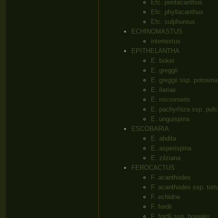
Efc. pentacanthus
Efc. phyllacanthus
Efc. sulphureus
ECHINOMASTUS
intertextus
EPITHELANTHA
E. bokei
E. greggii
E. greggii ssp. potosina
E. ilariae
E. micromeris
E. pachyrhiza ssp. pulc
E. unguispina
ESCOBARIA
E. abdita
E. asperispina
E. zilziana
FEROCACTUS
F. acanthodes
F. acanthodes ssp. tort
F. echidne
F. fordii
F. fordii ssp. borealis