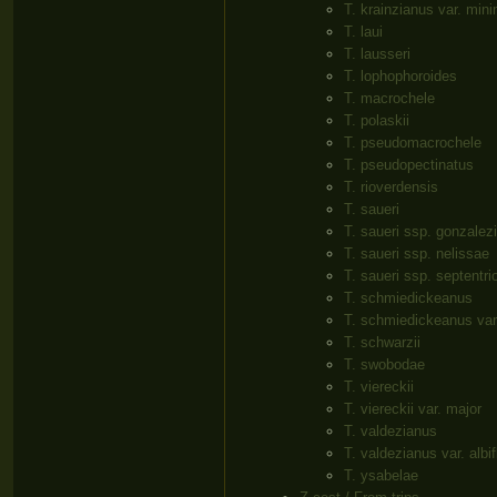
T. krainzianus var. min
T. laui
T. lausseri
T. lophophoroides
T. macrochele
T. polaskii
T. pseudomacrochele
T. pseudopectinatus
T. rioverdensis
T. saueri
T. saueri ssp. gonzalezi
T. saueri ssp. nelissae
T. saueri ssp. septentri
T. schmiedickeanus
T. schmiedickeanus var.
T. schwarzii
T. swobodae
T. viereckii
T. viereckii var. major
T. valdezianus
T. valdezianus var. albif
T. ysabelae