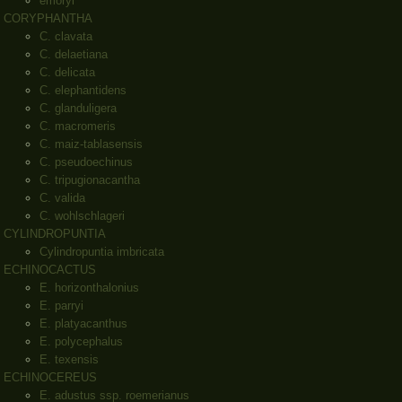
emoryi
CORYPHANTHA
C. clavata
C. delaetiana
C. delicata
C. elephantidens
C. glanduligera
C. macromeris
C. maiz-tablasensis
C. pseudoechinus
C. tripugionacantha
C. valida
C. wohlschlageri
CYLINDROPUNTIA
Cylindropuntia imbricata
ECHINOCACTUS
E. horizonthalonius
E. parryi
E. platyacanthus
E. polycephalus
E. texensis
ECHINOCEREUS
E. adustus ssp. roemerianus