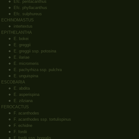
Efc. pentacanthus
Efc. phyllacanthus
Efc. sulphureus
ECHINOMASTUS
intertextus
EPITHELANTHA
E. bokei
E. greggii
E. greggii ssp. potosina
E. ilariae
E. micromeris
E. pachyrhiza ssp. pulchra
E. unguispina
ESCOBARIA
E. abdita
E. asperispina
E. zilziana
FEROCACTUS
F. acanthodes
F. acanthodes ssp. tortulispinus
F. echidne
F. fordii
F. fordii ssp. borealis