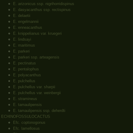
E. arizonicus ssp. nigrihorridispinus
E. dasyacanthus ssp. rectispinus
E. delaetii
E. engelmannii
E. enneacanthus
E. knippelianus var. kruegeri
E. lindsayi
E. maritimus
E. parkeri
E. parkeri ssp. arteagensis
E. pectinatus
E. pentalophus
E. polyacanthus
E. pulchellus
E. pulchellus var. sharpii
E. pulchellus var. weinbergii
E. stramineus
E. tamaulipensis
E. tamaulipensis ssp. deherdti
ECHINOFOSSULOCACTUS
Efc. coptonogonus
Efc. lamellosus