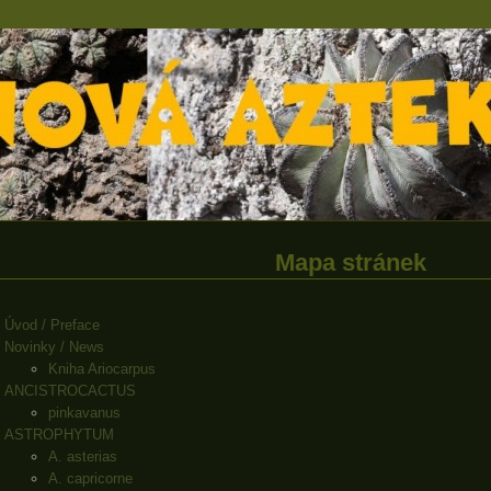
Mapa stránek
Úvod / Preface
Novinky / News
Kniha Ariocarpus
ANCISTROCACTUS
pinkavanus
ASTROPHYTUM
A. asterias
A. capricorne