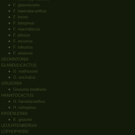
F. glaucescens
F. haematacanthus
F. histrix
F. latispinus
F. macrodiscus
F. pilosus
F. recurvus
F. robustus
F. wislizeni
GEOHINTONIA
GLANDULICACTUS
G. mathssonii
G. uncinatus
GRUSONIA
Grusonia bradtiana
HAMATOCACTUS
H. hamatacanthus
H. setispinus
KROENLEINIA
K. grusonii
LEUCHTENBERGIA
LOPHOPHORA