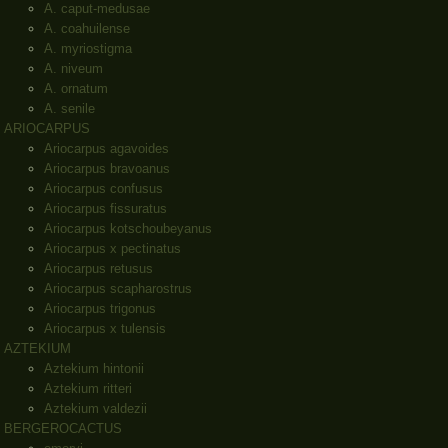
A. caput-medusae
A. coahuilense
A. myriostigma
A. niveum
A. ornatum
A. senile
ARIOCARPUS
Ariocarpus agavoides
Ariocarpus bravoanus
Ariocarpus confusus
Ariocarpus fissuratus
Ariocarpus kotschoubeyanus
Ariocarpus x pectinatus
Ariocarpus retusus
Ariocarpus scapharostrus
Ariocarpus trigonus
Ariocarpus x tulensis
AZTEKIUM
Aztekium hintonii
Aztekium ritteri
Aztekium valdezii
BERGEROCACTUS