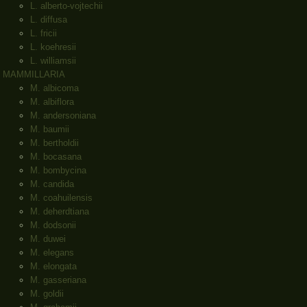
L. alberto-vojtechii
L. diffusa
L. fricii
L. koehresii
L. williamsii
MAMMILLARIA
M. albicoma
M. albiflora
M. andersoniana
M. baumii
M. bertholdii
M. bocasana
M. bombycina
M. candida
M. coahuilensis
M. deherdtiana
M. dodsonii
M. duwei
M. elegans
M. elongata
M. gasseriana
M. goldii