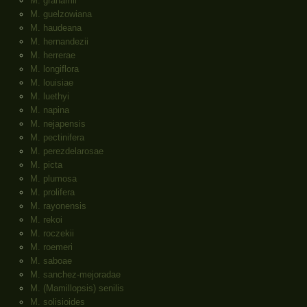
M. grahamii
M. guelzowiana
M. haudeana
M. hernandezii
M. herrerae
M. longiflora
M. louisiae
M. luethyi
M. napina
M. nejapensis
M. pectinifera
M. perezdelarosae
M. picta
M. plumosa
M. prolifera
M. rayonensis
M. rekoi
M. roczekii
M. roemeri
M. saboae
M. sanchez-mejoradae
M. (Mamillopsis) senilis
M. solisioides