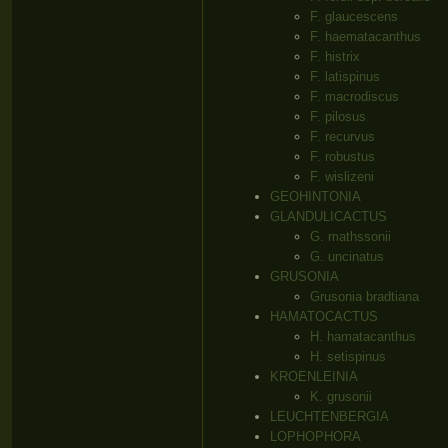
F. glaucescens
F. haematacanthus
F. histrix
F. latispinus
F. macrodiscus
F. pilosus
F. recurvus
F. robustus
F. wislizeni
GEOHINTONIA
GLANDULICACTUS
G. mathssonii
G. uncinatus
GRUSONIA
Grusonia bradtiana
HAMATOCACTUS
H. hamatacanthus
H. setispinus
KROENLEINIA
K. grusonii
LEUCHTENBERGIA
LOPHOPHORA