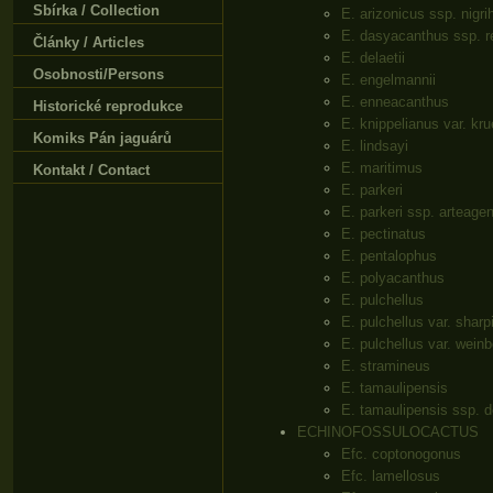
Sbírka / Collection
E. arizonicus ssp. nigri
E. dasyacanthus ssp. r
Články / Articles
E. delaetii
Osobnosti/Persons
E. engelmannii
E. enneacanthus
Historické reprodukce
E. knippelianus var. kru
Komiks Pán jaguárů
E. lindsayi
E. maritimus
Kontakt / Contact
E. parkeri
E. parkeri ssp. arteage
E. pectinatus
E. pentalophus
E. polyacanthus
E. pulchellus
E. pulchellus var. sharpi
E. pulchellus var. weinb
E. stramineus
E. tamaulipensis
E. tamaulipensis ssp. d
ECHINOFOSSULOCACTUS
Efc. coptonogonus
Efc. lamellosus