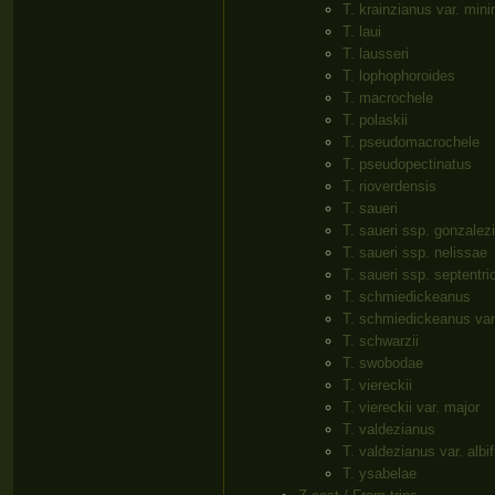
T. krainzianus var. min
T. laui
T. lausseri
T. lophophoroides
T. macrochele
T. polaskii
T. pseudomacrochele
T. pseudopectinatus
T. rioverdensis
T. saueri
T. saueri ssp. gonzalezi
T. saueri ssp. nelissae
T. saueri ssp. septentri
T. schmiedickeanus
T. schmiedickeanus var.
T. schwarzii
T. swobodae
T. viereckii
T. viereckii var. major
T. valdezianus
T. valdezianus var. albif
T. ysabelae