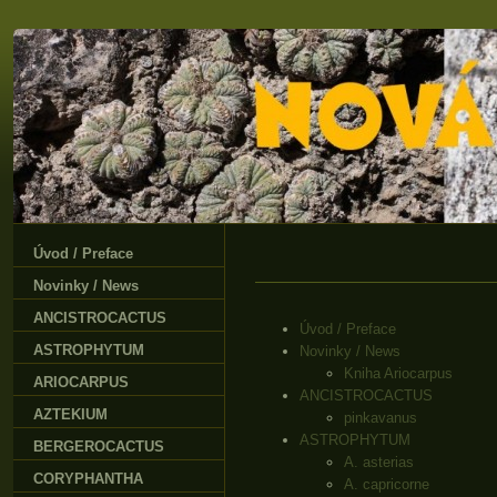
Úvod / Preface
Novinky / News
ANCISTROCACTUS
Úvod / Preface
ASTROPHYTUM
Novinky / News
Kniha Ariocarpus
ARIOCARPUS
ANCISTROCACTUS
AZTEKIUM
pinkavanus
ASTROPHYTUM
BERGEROCACTUS
A. asterias
CORYPHANTHA
A. capricorne