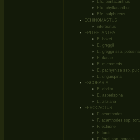
Efc. pentacanthus
Efc. phyllacanthus
Efc. sulphureus
ECHINOMASTUS
intertextus
EPITHELANTHA
E. bokei
E. greggii
E. greggii ssp. potosina
E. ilariae
E. micromeris
E. pachyrhiza ssp. pulc
E. unguispina
ESCOBARIA
E. abdita
E. asperispina
E. zilziana
FEROCACTUS
F. acanthodes
F. acanthodes ssp. tort
F. echidne
F. fordii
F. fordii ssp. borealis