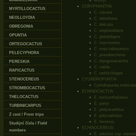
emoryi
CORYPHANTHA
MYRTILLOCACTUS
C. clavata
NEOLLOYDIA
C. delaetiana
C. delicata
OBREGONIA
C. elephantidens
OPUNTIA
C. glanduligera
C. macromeris
ORTEGOCACTUS
C. maiz-tablasensis
PELECYPHORA
C. pseudoechinus
C. tripugionacantha
PERESKIA
C. valida
RAPICACTUS
C. wohlschlageri
STENOCEREUS
CYLINDROPUNTIA
Cylindropuntia imbricat
STROMBOCACTUS
ECHINOCACTUS
THELOCACTUS
E. horizonthalonius
E. parryi
TURBINICARPUS
E. platyacanthus
Z cest / From trips
E. polycephalus
E. texensis
Studijní čísla / Field
ECHINOCEREUS
numbers
E. adustus ssp. roemer