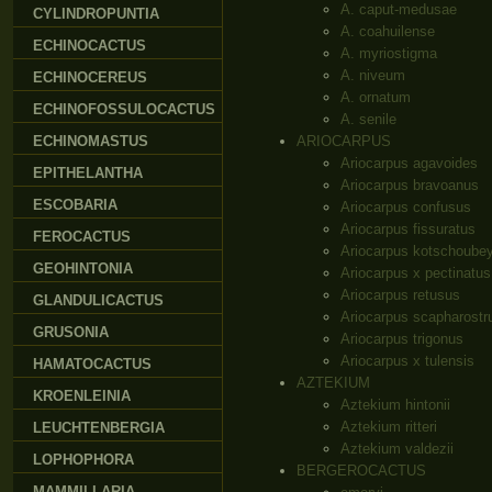
A. caput-medusae
CYLINDROPUNTIA
A. coahuilense
ECHINOCACTUS
A. myriostigma
A. niveum
ECHINOCEREUS
A. ornatum
ECHINOFOSSULOCACTUS
A. senile
ECHINOMASTUS
ARIOCARPUS
Ariocarpus agavoides
EPITHELANTHA
Ariocarpus bravoanus
ESCOBARIA
Ariocarpus confusus
Ariocarpus fissuratus
FEROCACTUS
Ariocarpus kotschoube
GEOHINTONIA
Ariocarpus x pectinatus
Ariocarpus retusus
GLANDULICACTUS
Ariocarpus scapharostr
GRUSONIA
Ariocarpus trigonus
Ariocarpus x tulensis
HAMATOCACTUS
AZTEKIUM
KROENLEINIA
Aztekium hintonii
Aztekium ritteri
LEUCHTENBERGIA
Aztekium valdezii
LOPHOPHORA
BERGEROCACTUS
MAMMILLARIA