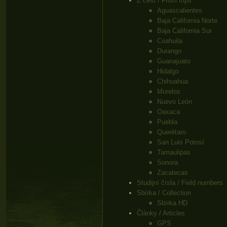
Z cest / From trips
Aguascalientes
Baja California Norte
Baja California Sur
Coahuila
Durango
Guanajuato
Hidalgo
Chihuahua
Morelos
Nuevo León
Oaxaca
Puebla
Querétaro
San Luis Potosí
Tamaulipas
Sonora
Zacatecas
Studijní čísla / Field numbers
Sbírka / Collection
Sbírka HD
Články / Articles
GPS