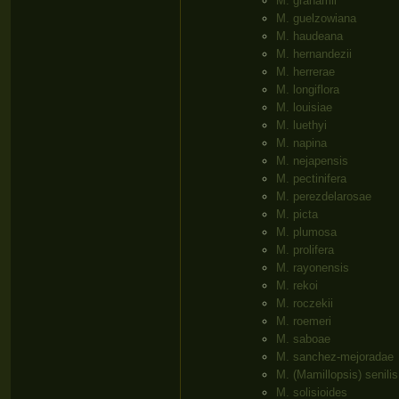
M. grahamii
M. guelzowiana
M. haudeana
M. hernandezii
M. herrerae
M. longiflora
M. louisiae
M. luethyi
M. napina
M. nejapensis
M. pectinifera
M. perezdelarosae
M. picta
M. plumosa
M. prolifera
M. rayonensis
M. rekoi
M. roczekii
M. roemeri
M. saboae
M. sanchez-mejoradae
M. (Mamillopsis) senilis
M. solisioides