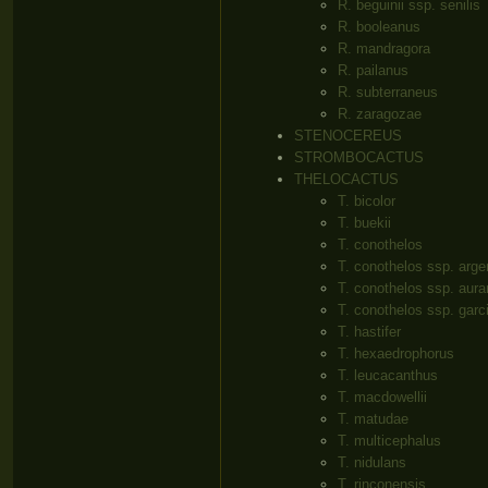
R. beguinii ssp. senilis
R. booleanus
R. mandragora
R. pailanus
R. subterraneus
R. zaragozae
STENOCEREUS
STROMBOCACTUS
THELOCACTUS
T. bicolor
T. buekii
T. conothelos
T. conothelos ssp. arge
T. conothelos ssp. aura
T. conothelos ssp. garc
T. hastifer
T. hexaedrophorus
T. leucacanthus
T. macdowellii
T. matudae
T. multicephalus
T. nidulans
T. rinconensis