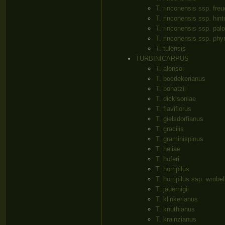
T. rinconensis ssp. fre
T. rinconensis ssp. hint
T. rinconensis ssp. pa
T. rinconensis ssp. ph
T. tulensis
TURBINICARPUS
T. alonsoi
T. boedekerianus
T. bonatzii
T. dickisoniae
T. flaviflorus
T. gielsdorfianus
T. gracilis
T. graminispinus
T. heliae
T. hoferi
T. horripilus
T. horripilus ssp. wrobe
T. jauernigii
T. klinkerianus
T. knuthianus
T. krainzianus