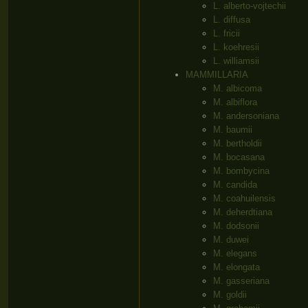
L. alberto-vojtechii
L. diffusa
L. fricii
L. koehresii
L. williamsii
MAMMILLARIA
M. albicoma
M. albiflora
M. andersoniana
M. baumii
M. bertholdii
M. bocasana
M. bombycina
M. candida
M. coahuilensis
M. deherdtiana
M. dodsonii
M. duwei
M. elegans
M. elongata
M. gasseriana
M. goldii