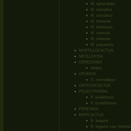
M. sphacelata
M. stampferi
M. surculosa
M. theresae
M. thomsonii
M. viereckii
M. winterae
M. yaquensis
MYRTILLOCACTUS
NEOLLOYDIA
OBREGONIA
Alobra
OPUNTIA
O. microdasys
ORTEGOCACTUS
PELECYPHORA
P. aselliformis
P. strobiliformis
PERESKIA
RAPICACTUS
R. beguinii
R. beguinii ssp. hintoni