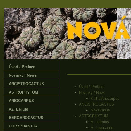
Úvod / Preface
Novinky / News
ANCISTROCACTUS
Úvod / Preface
ASTROPHYTUM
Novinky / News
Kniha Ariocarpus
ARIOCARPUS
ANCISTROCACTUS
AZTEKIUM
pinkavanus
ASTROPHYTUM
BERGEROCACTUS
A. asterias
CORYPHANTHA
A. capricorne