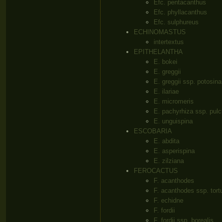
Efc. pentacanthus
Efc. phyllacanthus
Efc. sulphureus
ECHINOMASTUS
intertextus
EPITHELANTHA
E. bokei
E. greggii
E. greggii ssp. potosina
E. ilariae
E. micromeris
E. pachyrhiza ssp. pulc
E. unguispina
ESCOBARIA
E. abdita
E. asperispina
E. zilziana
FEROCACTUS
F. acanthodes
F. acanthodes ssp. tort
F. echidne
F. fordii
F. fordii ssp. borealis