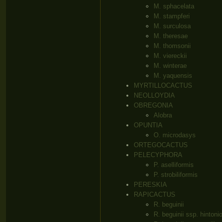
M. sphacelata
M. stampferi
M. surculosa
M. theresae
M. thomsonii
M. viereckii
M. winterae
M. yaquensis
MYRTILLOCACTUS
NEOLLOYDIA
OBREGONIA
Alobra
OPUNTIA
O. microdasys
ORTEGOCACTUS
PELECYPHORA
P. aselliformis
P. strobiliformis
PERESKIA
RAPICACTUS
R. beguinii
R. beguinii ssp. hintoni