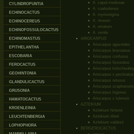
A. caput-medusae
CYLINDROPUNTIA
A. coahuilense
ECHINOCACTUS
A. myriostigma
A. niveum
ECHINOCEREUS
A. ornatum
ECHINOFOSSULOCACTUS
A. senile
ECHINOMASTUS
ARIOCARPUS
Ariocarpus agavoides
EPITHELANTHA
Ariocarpus bravoanus
ESCOBARIA
Ariocarpus confusus
Ariocarpus fissuratus
FEROCACTUS
Ariocarpus kotschoube
GEOHINTONIA
Ariocarpus x pectinatus
Ariocarpus retusus
GLANDULICACTUS
Ariocarpus scapharostr
GRUSONIA
Ariocarpus trigonus
Ariocarpus x tulensis
HAMATOCACTUS
AZTEKIUM
KROENLEINIA
Aztekium hintonii
Aztekium ritteri
LEUCHTENBERGIA
Aztekium valdezii
LOPHOPHORA
BERGEROCACTUS
MAMMILLARIA