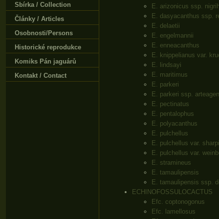
Sbírka / Collection
E. arizonicus ssp. nigri
E. dasyacanthus ssp. r
Články / Articles
E. delaetii
Osobnosti/Persons
E. engelmannii
E. enneacanthus
Historické reprodukce
E. knippelianus var. kru
Komiks Pán jaguárů
E. lindsayi
E. maritimus
Kontakt / Contact
E. parkeri
E. parkeri ssp. arteage
E. pectinatus
E. pentalophus
E. polyacanthus
E. pulchellus
E. pulchellus var. sharpi
E. pulchellus var. weinb
E. stramineus
E. tamaulipensis
E. tamaulipensis ssp. d
ECHINOFOSSULOCACTUS
Efc. coptonogonus
Efc. lamellosus