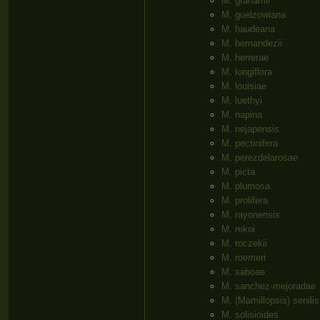
M. grahamii
M. guelzowiana
M. haudeana
M. hernandezii
M. herrerae
M. longiflora
M. louisiae
M. luethyi
M. napina
M. nejapensis
M. pectinifera
M. perezdelarosae
M. picta
M. plumosa
M. prolifera
M. rayonensis
M. rekoi
M. roczekii
M. roemeri
M. saboae
M. sanchez-mejoradae
M. (Mamillopsis) senilis
M. solisioides