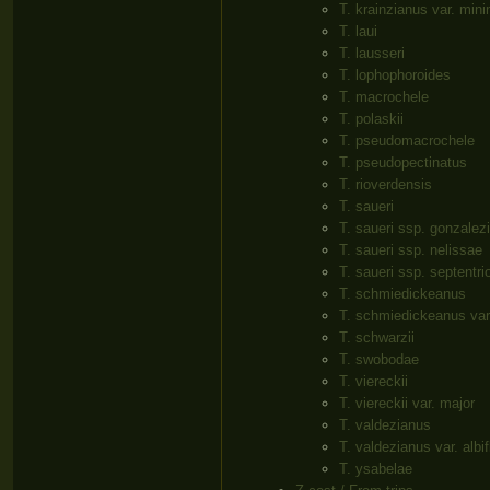
T. krainzianus var. min
T. laui
T. lausseri
T. lophophoroides
T. macrochele
T. polaskii
T. pseudomacrochele
T. pseudopectinatus
T. rioverdensis
T. saueri
T. saueri ssp. gonzalezi
T. saueri ssp. nelissae
T. saueri ssp. septentri
T. schmiedickeanus
T. schmiedickeanus var.
T. schwarzii
T. swobodae
T. viereckii
T. viereckii var. major
T. valdezianus
T. valdezianus var. albif
T. ysabelae