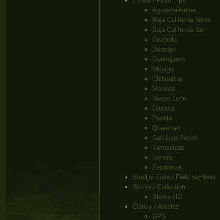
Z cest / From trips
Aguascalientes
Baja California Norte
Baja California Sur
Coahuila
Durango
Guanajuato
Hidalgo
Chihuahua
Morelos
Nuevo León
Oaxaca
Puebla
Querétaro
San Luis Potosí
Tamaulipas
Sonora
Zacatecas
Studijní čísla / Field numbers
Sbírka / Collection
Sbírka HD
Články / Articles
GPS