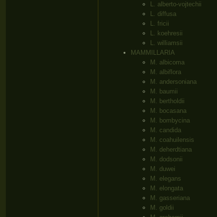
L. alberto-vojtechii
L. diffusa
L. fricii
L. koehresii
L. williamsii
MAMMILLARIA
M. albicoma
M. albiflora
M. andersoniana
M. baumii
M. bertholdii
M. bocasana
M. bombycina
M. candida
M. coahuilensis
M. deherdtiana
M. dodsonii
M. duwei
M. elegans
M. elongata
M. gasseriana
M. goldii