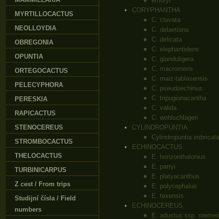
emoryi
CORYPHANTHA
MYRTILLOCACTUS
C. clavata
NEOLLOYDIA
C. delaetiana
C. delicata
OBREGONIA
C. elephantidens
OPUNTIA
C. glanduligera
C. macromeris
ORTEGOCACTUS
C. maiz-tablasensis
PELECYPHORA
C. pseudoechinus
C. tripugionacantha
PERESKIA
C. valida
RAPICACTUS
C. wohlschlageri
STENOCEREUS
CYLINDROPUNTIA
Cylindropuntia imbricat
STROMBOCACTUS
ECHINOCACTUS
THELOCACTUS
E. horizonthalonius
E. parryi
TURBINICARPUS
E. platyacanthus
Z cest / From trips
E. polycephalus
E. texensis
Studijní čísla / Field
ECHINOCEREUS
numbers
E. adustus ssp. roemer