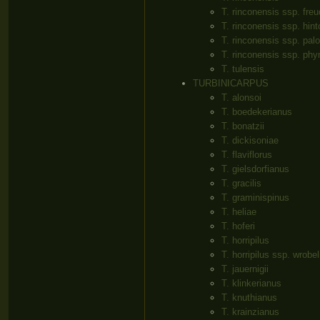
T. rinconensis ssp. fre
T. rinconensis ssp. hint
T. rinconensis ssp. pa
T. rinconensis ssp. ph
T. tulensis
TURBINICARPUS
T. alonsoi
T. boedekerianus
T. bonatzii
T. dickisoniae
T. flaviflorus
T. gielsdorfianus
T. gracilis
T. graminispinus
T. heliae
T. hoferi
T. horripilus
T. horripilus ssp. wrobe
T. jauernigii
T. klinkerianus
T. knuthianus
T. krainzianus