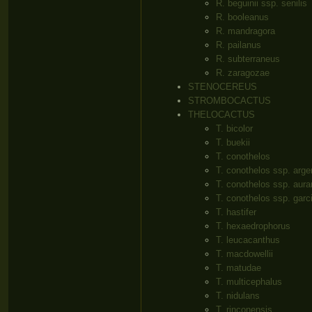
R. beguinii ssp. senilis
R. booleanus
R. mandragora
R. pailanus
R. subterraneus
R. zaragozae
STENOCEREUS
STROMBOCACTUS
THELOCACTUS
T. bicolor
T. buekii
T. conothelos
T. conothelos ssp. arge
T. conothelos ssp. aura
T. conothelos ssp. garc
T. hastifer
T. hexaedrophorus
T. leucacanthus
T. macdowellii
T. matudae
T. multicephalus
T. nidulans
T. rinconensis