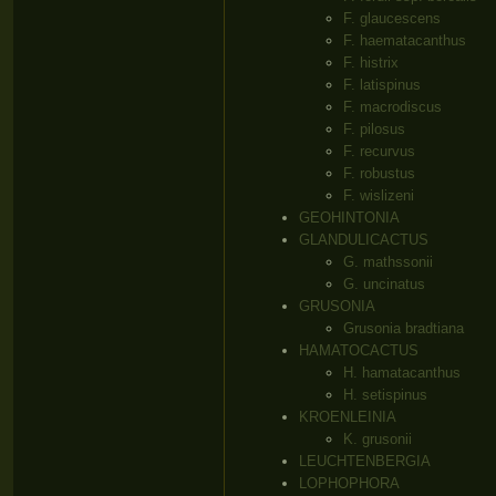
F. glaucescens
F. haematacanthus
F. histrix
F. latispinus
F. macrodiscus
F. pilosus
F. recurvus
F. robustus
F. wislizeni
GEOHINTONIA
GLANDULICACTUS
G. mathssonii
G. uncinatus
GRUSONIA
Grusonia bradtiana
HAMATOCACTUS
H. hamatacanthus
H. setispinus
KROENLEINIA
K. grusonii
LEUCHTENBERGIA
LOPHOPHORA