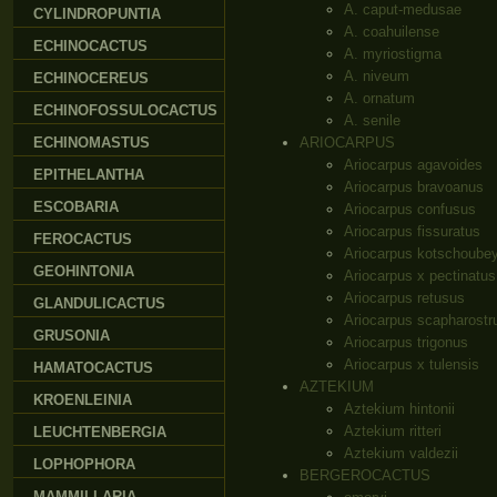
A. caput-medusae
CYLINDROPUNTIA
A. coahuilense
ECHINOCACTUS
A. myriostigma
A. niveum
ECHINOCEREUS
A. ornatum
ECHINOFOSSULOCACTUS
A. senile
ECHINOMASTUS
ARIOCARPUS
Ariocarpus agavoides
EPITHELANTHA
Ariocarpus bravoanus
ESCOBARIA
Ariocarpus confusus
Ariocarpus fissuratus
FEROCACTUS
Ariocarpus kotschoube
GEOHINTONIA
Ariocarpus x pectinatus
Ariocarpus retusus
GLANDULICACTUS
Ariocarpus scapharostr
GRUSONIA
Ariocarpus trigonus
Ariocarpus x tulensis
HAMATOCACTUS
AZTEKIUM
KROENLEINIA
Aztekium hintonii
Aztekium ritteri
LEUCHTENBERGIA
Aztekium valdezii
LOPHOPHORA
BERGEROCACTUS
MAMMILLARIA