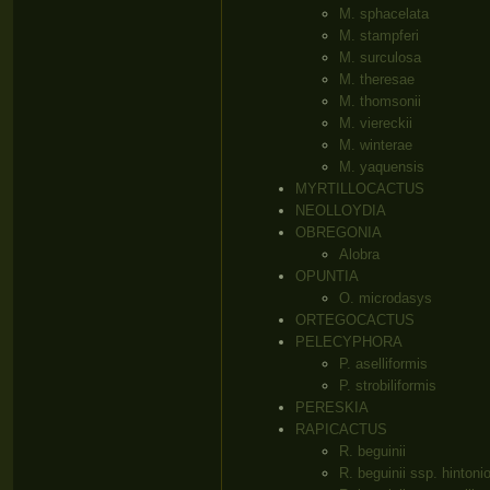
M. sphacelata
M. stampferi
M. surculosa
M. theresae
M. thomsonii
M. viereckii
M. winterae
M. yaquensis
MYRTILLOCACTUS
NEOLLOYDIA
OBREGONIA
Alobra
OPUNTIA
O. microdasys
ORTEGOCACTUS
PELECYPHORA
P. aselliformis
P. strobiliformis
PERESKIA
RAPICACTUS
R. beguinii
R. beguinii ssp. hintoni