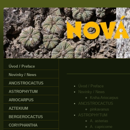
Úvod / Preface
Novinky / News
ANCISTROCACTUS
Úvod / Preface
ASTROPHYTUM
Novinky / News
Kniha Ariocarpus
ARIOCARPUS
ANCISTROCACTUS
AZTEKIUM
pinkavanus
ASTROPHYTUM
BERGEROCACTUS
A. asterias
CORYPHANTHA
A. capricorne