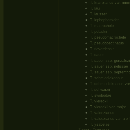
T. krainzianus var. min
T. laui
T. lausseri
T. lophophoroides
T. macrochele
T. polaskii
T. pseudomacrochele
T. pseudopectinatus
T. rioverdensis
T. saueri
T. saueri ssp. gonzalezi
T. saueri ssp. nelissae
T. saueri ssp. septentri
T. schmiedickeanus
T. schmiedickeanus var.
T. schwarzii
T. swobodae
T. viereckii
T. viereckii var. major
T. valdezianus
T. valdezianus var. albif
T. ysabelae