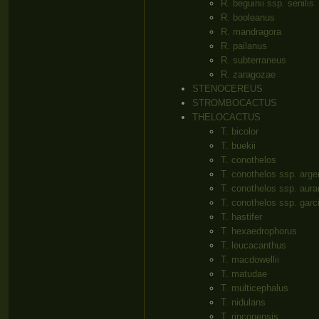
R. beguinii ssp. senilis
R. booleanus
R. mandragora
R. pailanus
R. subterraneus
R. zaragozae
STENOCEREUS
STROMBOCACTUS
THELOCACTUS
T. bicolor
T. buekii
T. conothelos
T. conothelos ssp. arge
T. conothelos ssp. aura
T. conothelos ssp. garc
T. hastifer
T. hexaedrophorus
T. leucacanthus
T. macdowellii
T. matudae
T. multicephalus
T. nidulans
T. rinconensis