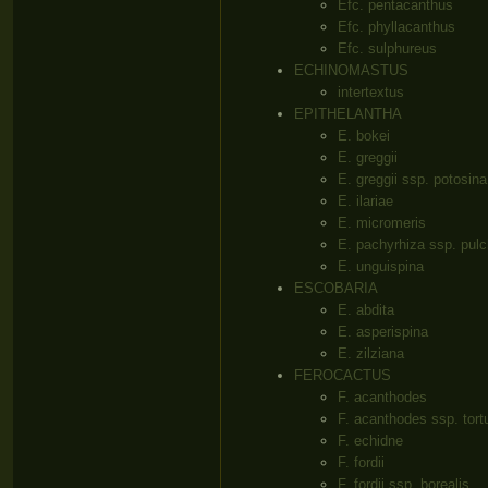
Efc. pentacanthus
Efc. phyllacanthus
Efc. sulphureus
ECHINOMASTUS
intertextus
EPITHELANTHA
E. bokei
E. greggii
E. greggii ssp. potosina
E. ilariae
E. micromeris
E. pachyrhiza ssp. pulc
E. unguispina
ESCOBARIA
E. abdita
E. asperispina
E. zilziana
FEROCACTUS
F. acanthodes
F. acanthodes ssp. tort
F. echidne
F. fordii
F. fordii ssp. borealis