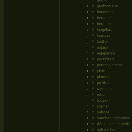
M. grahamii
M. guelzowiana
M. haudeana
M. hernandezii
M. herrerae
M. longiflora
M. louisiae
M. luethyi
M. napina
M. nejapensis
M. pectinifera
M. perezdelarosae
M. picta
M. plumosa
M. prolifera
M. rayonensis
M. rekoi
M. roczekii
M. roemeri
M. saboae
M. sanchez-mejoradae
M. (Mamillopsis) senilis
M. solisioides