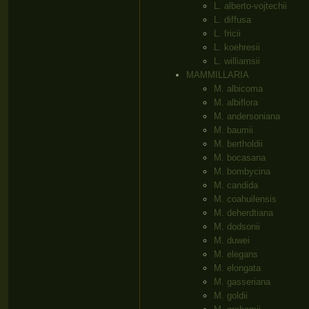
L. alberto-vojtechii
L. diffusa
L. fricii
L. koehresii
L. williamsii
MAMMILLARIA
M. albicoma
M. albiflora
M. andersoniana
M. baumii
M. bertholdii
M. bocasana
M. bombycina
M. candida
M. coahuilensis
M. deherdtiana
M. dodsonii
M. duwei
M. elegans
M. elongata
M. gasseriana
M. goldii