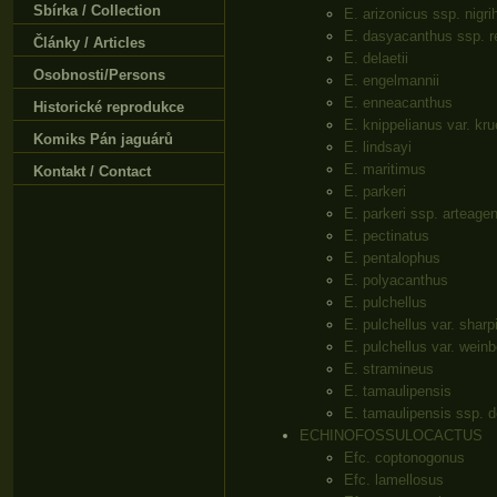
Sbírka / Collection
E. arizonicus ssp. nigri
E. dasyacanthus ssp. r
Články / Articles
E. delaetii
Osobnosti/Persons
E. engelmannii
E. enneacanthus
Historické reprodukce
E. knippelianus var. kru
Komiks Pán jaguárů
E. lindsayi
E. maritimus
Kontakt / Contact
E. parkeri
E. parkeri ssp. arteage
E. pectinatus
E. pentalophus
E. polyacanthus
E. pulchellus
E. pulchellus var. sharpi
E. pulchellus var. weinb
E. stramineus
E. tamaulipensis
E. tamaulipensis ssp. d
ECHINOFOSSULOCACTUS
Efc. coptonogonus
Efc. lamellosus