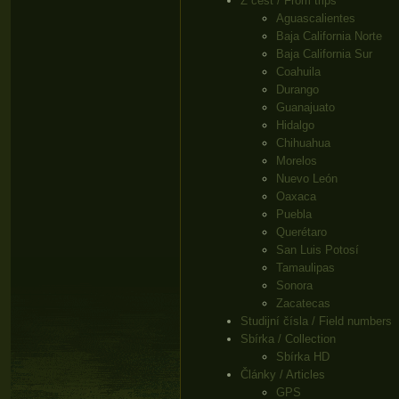
Z cest / From trips
Aguascalientes
Baja California Norte
Baja California Sur
Coahuila
Durango
Guanajuato
Hidalgo
Chihuahua
Morelos
Nuevo León
Oaxaca
Puebla
Querétaro
San Luis Potosí
Tamaulipas
Sonora
Zacatecas
Studijní čísla / Field numbers
Sbírka / Collection
Sbírka HD
Články / Articles
GPS