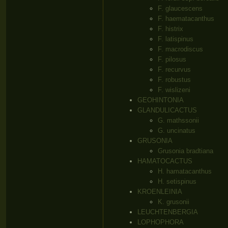
F. glaucescens
F. haematacanthus
F. histrix
F. latispinus
F. macrodiscus
F. pilosus
F. recurvus
F. robustus
F. wislizeni
GEOHINTONIA
GLANDULICACTUS
G. mathssonii
G. uncinatus
GRUSONIA
Grusonia bradtiana
HAMATOCACTUS
H. hamatacanthus
H. setispinus
KROENLEINIA
K. grusonii
LEUCHTENBERGIA
LOPHOPHORA