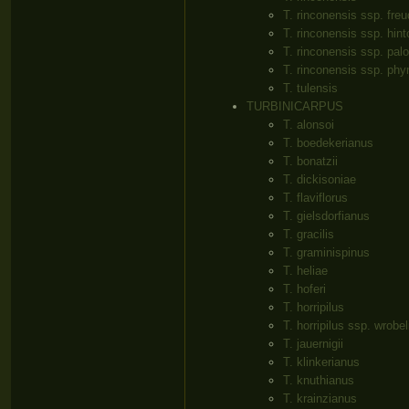
T. rinconensis ssp. fre
T. rinconensis ssp. hint
T. rinconensis ssp. pa
T. rinconensis ssp. ph
T. tulensis
TURBINICARPUS
T. alonsoi
T. boedekerianus
T. bonatzii
T. dickisoniae
T. flaviflorus
T. gielsdorfianus
T. gracilis
T. graminispinus
T. heliae
T. hoferi
T. horripilus
T. horripilus ssp. wrobe
T. jauernigii
T. klinkerianus
T. knuthianus
T. krainzianus