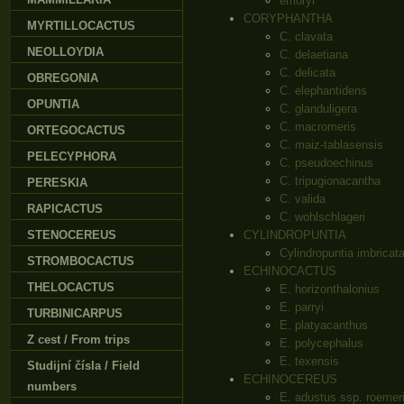
emoryi
CORYPHANTHA
MYRTILLOCACTUS
C. clavata
NEOLLOYDIA
C. delaetiana
C. delicata
OBREGONIA
C. elephantidens
OPUNTIA
C. glanduligera
C. macromeris
ORTEGOCACTUS
C. maiz-tablasensis
PELECYPHORA
C. pseudoechinus
C. tripugionacantha
PERESKIA
C. valida
RAPICACTUS
C. wohlschlageri
STENOCEREUS
CYLINDROPUNTIA
Cylindropuntia imbricat
STROMBOCACTUS
ECHINOCACTUS
THELOCACTUS
E. horizonthalonius
E. parryi
TURBINICARPUS
E. platyacanthus
Z cest / From trips
E. polycephalus
E. texensis
Studijní čísla / Field
ECHINOCEREUS
numbers
E. adustus ssp. roemer