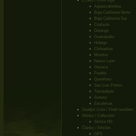
Z cest / From trips
Aguascalientes
Baja California Norte
Baja California Sur
Coahuila
Durango
Guanajuato
Hidalgo
Chihuahua
Morelos
Nuevo León
Oaxaca
Puebla
Querétaro
San Luis Potosí
Tamaulipas
Sonora
Zacatecas
Studijní čísla / Field numbers
Sbírka / Collection
Sbírka HD
Články / Articles
GPS