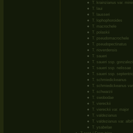
T. krainzianus var. min
T. laui
T. lausseri
T. lophophoroides
T. macrochele
T. polaskii
T. pseudomacrochele
T. pseudopectinatus
T. rioverdensis
T. saueri
T. saueri ssp. gonzalezi
T. saueri ssp. nelissae
T. saueri ssp. septentri
T. schmiedickeanus
T. schmiedickeanus var.
T. schwarzii
T. swobodae
T. viereckii
T. viereckii var. major
T. valdezianus
T. valdezianus var. albif
T. ysabelae