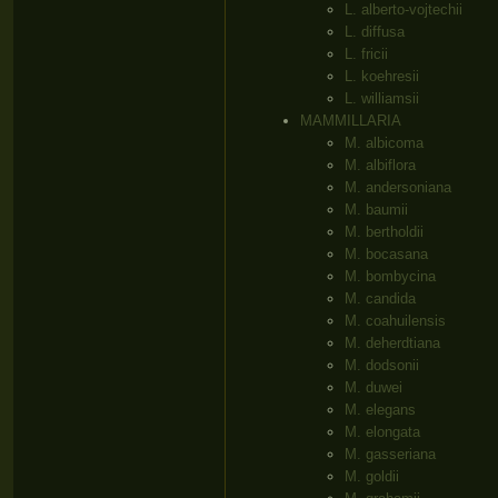
L. alberto-vojtechii
L. diffusa
L. fricii
L. koehresii
L. williamsii
MAMMILLARIA
M. albicoma
M. albiflora
M. andersoniana
M. baumii
M. bertholdii
M. bocasana
M. bombycina
M. candida
M. coahuilensis
M. deherdtiana
M. dodsonii
M. duwei
M. elegans
M. elongata
M. gasseriana
M. goldii