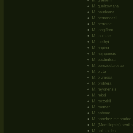
M. grahamii
M. guelzowiana
M. haudeana
M. hernandezii
M. herrerae
M. longiflora
M. louisiae
M. luethyi
M. napina
M. nejapensis
M. pectinifera
M. perezdelarosae
M. picta
M. plumosa
M. prolifera
M. rayonensis
M. rekoi
M. roczekii
M. roemeri
M. saboae
M. sanchez-mejoradae
M. (Mamillopsis) senilis
M. solisioides