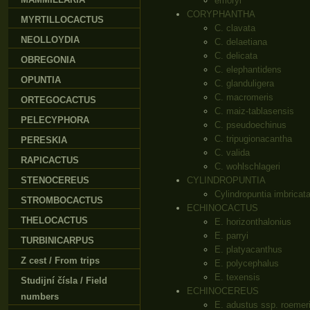
emoryi
CORYPHANTHA
MYRTILLOCACTUS
C. clavata
NEOLLOYDIA
C. delaetiana
C. delicata
OBREGONIA
C. elephantidens
OPUNTIA
C. glanduligera
C. macromeris
ORTEGOCACTUS
C. maiz-tablasensis
PELECYPHORA
C. pseudoechinus
C. tripugionacantha
PERESKIA
C. valida
RAPICACTUS
C. wohlschlageri
STENOCEREUS
CYLINDROPUNTIA
Cylindropuntia imbricat
STROMBOCACTUS
ECHINOCACTUS
THELOCACTUS
E. horizonthalonius
E. parryi
TURBINICARPUS
E. platyacanthus
Z cest / From trips
E. polycephalus
E. texensis
Studijní čísla / Field
ECHINOCEREUS
numbers
E. adustus ssp. roemer