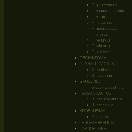
F. glaucescens
F. haematacanthus
F. histrix
F. latispinus
F. macrodiscus
F. pilosus
F. recurvus
F. robustus
F. wislizeni
GEOHINTONIA
GLANDULICACTUS
G. mathssonii
G. uncinatus
GRUSONIA
Grusonia bradtiana
HAMATOCACTUS
H. hamatacanthus
H. setispinus
KROENLEINIA
K. grusonii
LEUCHTENBERGIA
LOPHOPHORA