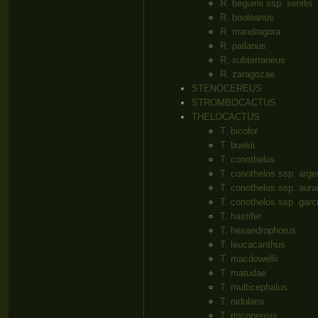
R. beguinii ssp. senilis
R. booleanus
R. mandragora
R. pailanus
R. subterraneus
R. zaragozae
STENOCEREUS
STROMBOCACTUS
THELOCACTUS
T. bicolor
T. buekii
T. conothelos
T. conothelos ssp. arge
T. conothelos ssp. aura
T. conothelos ssp. garc
T. hastifer
T. hexaedrophorus
T. leucacanthus
T. macdowellii
T. matudae
T. multicephalus
T. nidulans
T. rinconensis