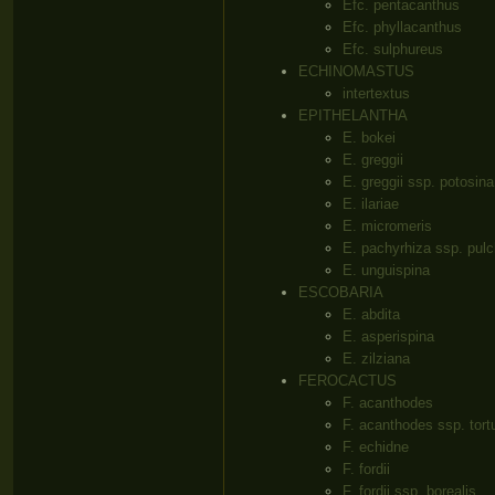
Efc. pentacanthus
Efc. phyllacanthus
Efc. sulphureus
ECHINOMASTUS
intertextus
EPITHELANTHA
E. bokei
E. greggii
E. greggii ssp. potosina
E. ilariae
E. micromeris
E. pachyrhiza ssp. pulc
E. unguispina
ESCOBARIA
E. abdita
E. asperispina
E. zilziana
FEROCACTUS
F. acanthodes
F. acanthodes ssp. tort
F. echidne
F. fordii
F. fordii ssp. borealis