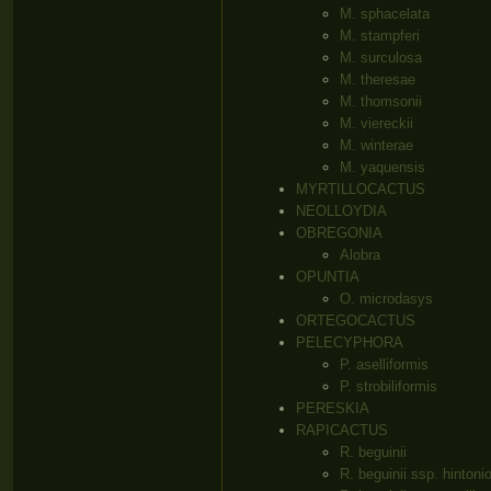
M. sphacelata
M. stampferi
M. surculosa
M. theresae
M. thomsonii
M. viereckii
M. winterae
M. yaquensis
MYRTILLOCACTUS
NEOLLOYDIA
OBREGONIA
Alobra
OPUNTIA
O. microdasys
ORTEGOCACTUS
PELECYPHORA
P. aselliformis
P. strobiliformis
PERESKIA
RAPICACTUS
R. beguinii
R. beguinii ssp. hintoni