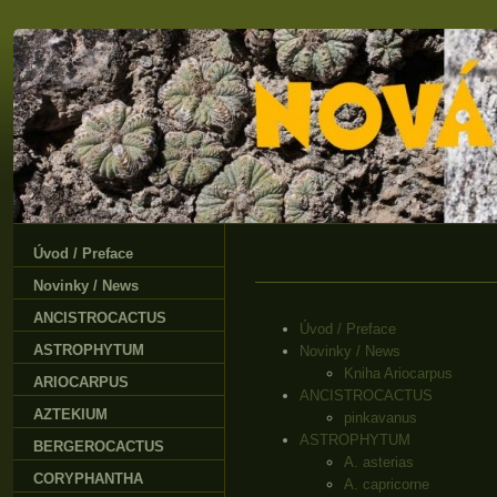
Úvod / Preface
Novinky / News
ANCISTROCACTUS
Úvod / Preface
ASTROPHYTUM
Novinky / News
Kniha Ariocarpus
ARIOCARPUS
ANCISTROCACTUS
AZTEKIUM
pinkavanus
ASTROPHYTUM
BERGEROCACTUS
A. asterias
CORYPHANTHA
A. capricorne