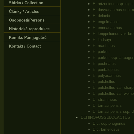
Sbírka / Collection
E. arizonicus ssp. nigri
E. dasyacanthus ssp. r
Články / Articles
E. delaetii
Osobnosti/Persons
E. engelmannii
E. enneacanthus
Historické reprodukce
E. knippelianus var. kru
Komiks Pán jaguárů
E. lindsayi
E. maritimus
Kontakt / Contact
E. parkeri
E. parkeri ssp. arteage
E. pectinatus
E. pentalophus
E. polyacanthus
E. pulchellus
E. pulchellus var. sharpi
E. pulchellus var. weinb
E. stramineus
E. tamaulipensis
E. tamaulipensis ssp. d
ECHINOFOSSULOCACTUS
Efc. coptonogonus
Efc. lamellosus