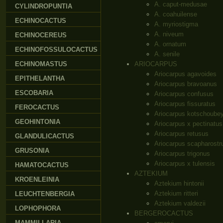
A. caput-medusae
CYLINDROPUNTIA
A. coahuilense
ECHINOCACTUS
A. myriostigma
A. niveum
ECHINOCEREUS
A. ornatum
ECHINOFOSSULOCACTUS
A. senile
ECHINOMASTUS
ARIOCARPUS
Ariocarpus agavoides
EPITHELANTHA
Ariocarpus bravoanus
ESCOBARIA
Ariocarpus confusus
Ariocarpus fissuratus
FEROCACTUS
Ariocarpus kotschoube
GEOHINTONIA
Ariocarpus x pectinatus
Ariocarpus retusus
GLANDULICACTUS
Ariocarpus scapharostr
GRUSONIA
Ariocarpus trigonus
Ariocarpus x tulensis
HAMATOCACTUS
AZTEKIUM
KROENLEINIA
Aztekium hintonii
Aztekium ritteri
LEUCHTENBERGIA
Aztekium valdezii
LOPHOPHORA
BERGEROCACTUS
MAMMILLARIA