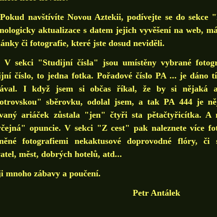
d navštívíte Novou Aztekii, podívejte se do sekce "
nologicky aktualizace s datem jejich vyvěšení na web, m
lánky či fotografie, které jste dosud neviděli.
kci "Studijní čísla" jsou umístěny vybrané fotograf
ijní číslo, to jedna fotka. Pořadové číslo PA ... je dáno
ával. I když jsem si občas říkal, že by si nějaká atr
trovskou" sběrovku, odolal jsem, a tak PA 444 je ně
vaný ariáček zůstala "jen" čtyři sta pětačtyřicítka. 
čejná" opuncie. V sekci "Z cest" pak naleznete více fot
něné fotografiemi nekaktusové doprovodné flóry, či 
atel, měst, dobrých hotelů, atd...
i mnoho zábavy a poučení.
etr Antálek