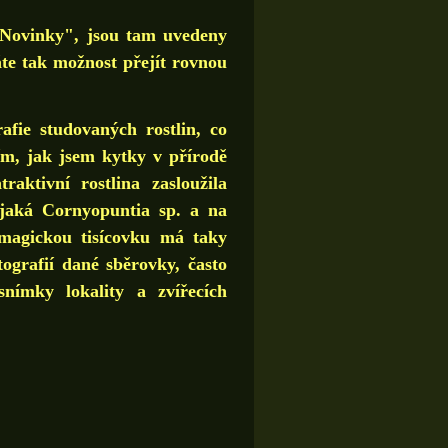
Novinky", jsou tam uvedeny
áte tak možnost přejít rovnou
ie studovaných rostlin, co
 tím, jak jsem kytky v přírodě
aktivní rostlina zasloužila
jaká Cornyopuntia sp. a na
A magickou tisícovku má taky
ografií dané sběrovky, často
snímky lokality a zvířecích