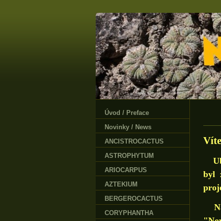
Úvod / Preface
Novinky / News
Vít
ANCISTROCACTUS
ASTROPHYTUM
Uběh
ARIOCARPUS
byl 
AZTEKIUM
proj
BERGEROCACTUS
Nako
CORYPHANTHA
"Nov