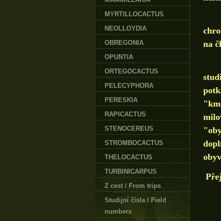
MYRTILLOCACTUS
Poku
NEOLLOYDIA
chro
OBREGONIA
na č
OPUNTIA
V se
ORTEGOCACTUS
stud
PELECYPHORA
potk
PERESKIA
"kmo
RAPICACTUS
milo
STENOCEREUS
"oby
dopl
STROMBOCACTUS
obyv
THELOCACTUS
TURBINICARPUS
Přej
Z cest / From trips
P
Studijní čísla / Field
numbers