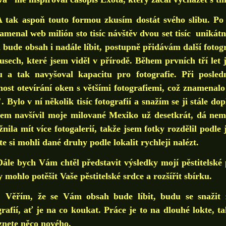
k aspoň touto formou zkusím dostát svého slibu. Po j
amenal web milión sto tisíc návštěv dvou set tisíc unikát
bude obsah i nadále líbit, postupně přidávám další fotogr
usech, které jsem viděl v přírodě. Během prvních tří let 
 a tak navyšoval kapacitu pro fotografie. Při posledn
ost otevírání oken s většími fotografiemi, což znamenalo 
". Bylo v ní několik tisíc fotografií a snažím se ji stále 
sem navšívil moje milované Mexiko už desetkrát, dá ne
nila mít více fotogalerií, takže jsem fotky rozdělil podle
te si mohli dané druhy podle lokalit rychleji nalézt.
 bych Vám chtěl představit výsledky mojí pěstitelské 
y mohlo potěšit Vaše pěstitelské srdce a rozšířit sbírku.
ím, že se Vám obsah bude líbit, budu se snažit zař
grafií, ať je na co koukat. Práce je to na dlouhé lokte, t
znete něco nového.