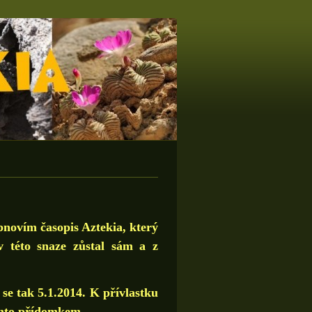
bnovím časopis Aztekia, který
 této snaze zůstal sám a z
se tak 5.1.2014. K přívlastku
et s tímto přídomkem.