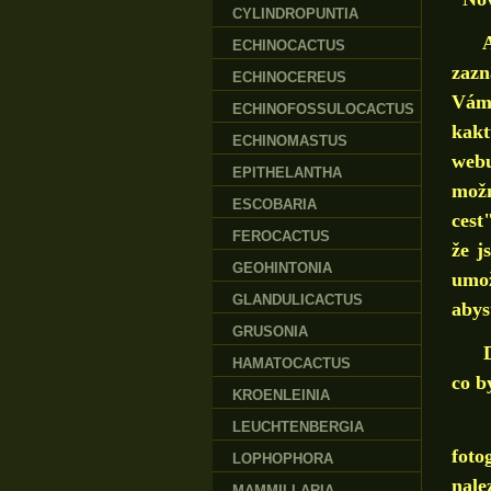
CYLINDROPUNTIA
A ta
ECHINOCACTUS
zazn
ECHINOCEREUS
Vám 
ECHINOFOSSULOCACTUS
kakt
ECHINOMASTUS
webu
EPITHELANTHA
možn
ESCOBARIA
cest
FEROCACTUS
že j
GEOHINTONIA
umož
GLANDULICACTUS
abys
GRUSONIA
Dále
HAMATOCACTUS
co b
KROENLEINIA
Věř
LEUCHTENBERGIA
foto
LOPHOPHORA
nale
MAMMILLARIA