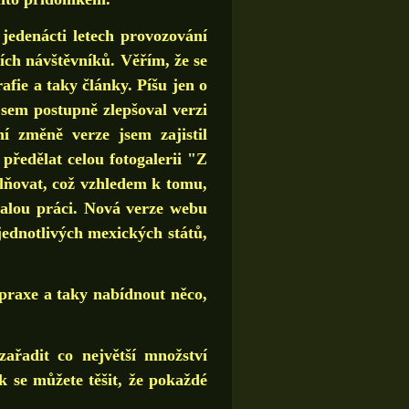
edenácti letech provozování
ních návštěvníků. Věřím, že se
afie a taky články. Píšu jen o
jsem postupně zlepšoval verzi
í změně verze jsem zajistil
předělat celou fotogalerii "Z
doplňovat, což vzhledem k tomu,
malou práci. Nová verze webu
 jednotlivých mexických států,
praxe a taky nabídnout něco,
adit co největší množství
ak se můžete těšit, že pokaždé