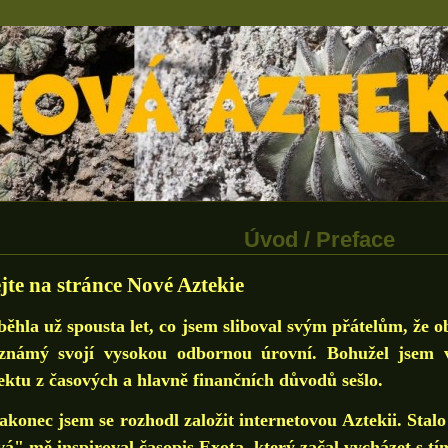
Úvod / Preface
ejte na stránce Nové Aztekie
la už spousta let, co jsem sliboval svým přátelům, že o
známý svojí vysokou odbornou úrovní. Bohužel jsem v
ektu z časových a hlavně finančních důvodů sešlo.
nec jsem se rozhodl založit internetovou Aztekii. Stalo 
á" mě inspiroval časopis Exota, který začal vycház