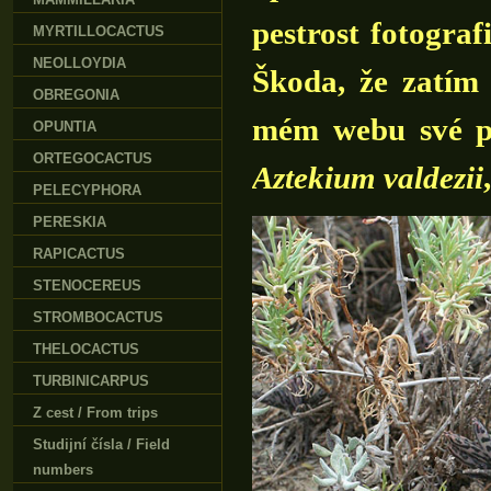
pestrost fotograf
MYRTILLOCACTUS
NEOLLOYDIA
Škoda, že zatím
OBREGONIA
mém webu své po
OPUNTIA
ORTEGOCACTUS
Aztekium valdezii
PELECYPHORA
PERESKIA
RAPICACTUS
STENOCEREUS
STROMBOCACTUS
THELOCACTUS
TURBINICARPUS
Z cest / From trips
Studijní čísla / Field
numbers