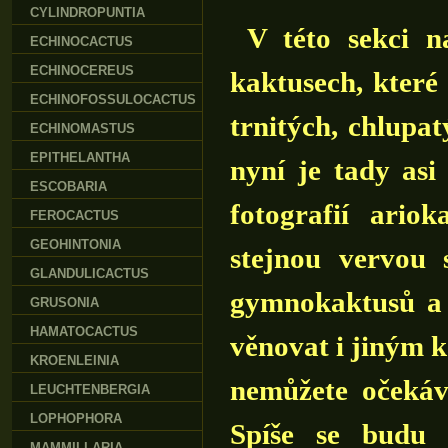
CYLINDROPUNTIA
V této sekci na
ECHINOCACTUS
ECHINOCEREUS
kaktusech, které
ECHINOFOSSULOCACTUS
trnitých, chlupa
ECHINOMASTUS
EPITHELANTHA
nyní je tady asi
ESCOBARIA
fotografií ario
FEROCACTUS
GEOHINTONIA
stejnou vervou 
GLANDULICACTUS
gymnokaktusů a 
GRUSONIA
HAMATOCACTUS
věnovat i jiným 
KROENLEINIA
nemůžete očekáv
LEUCHTENBERGIA
LOPHOPHORA
Spíše se budu s
MAMMILLARIA