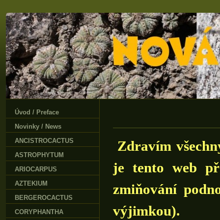
Úvod / Preface
Novinky / News
ANCISTROCACTUS
Zdravím všechny
ASTROPHYTUM
je tento web př
ARIOCARPUS
AZTEKIUM
zmiňování podn
BERGEROCACTUS
výjimkou).
CORYPHANTHA