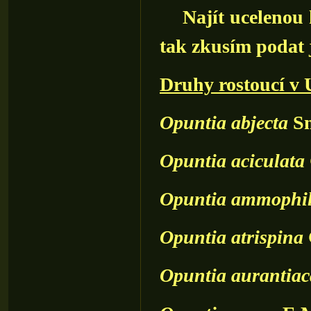
Najít ucelenou kl
tak zkusím podat 
Druhy rostoucí v
Opuntia
abjecta
Sm
Opuntia
aciculata
Opuntia
ammophi
Opuntia
atrispina
Opuntia
aurantiac