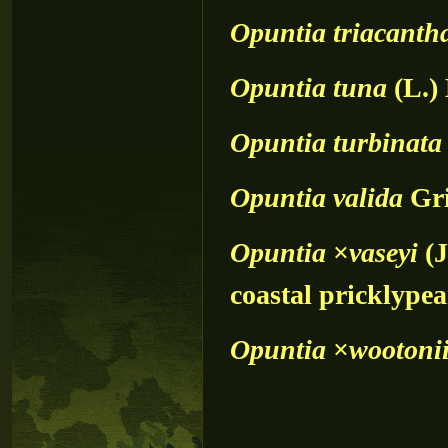
Opuntia
triacanth
Opuntia
tuna
(L.) 
Opuntia
turbinata
Opuntia
valida
Gri
Opuntia
×
vaseyi
(J
coastal pricklypea
Opuntia
×
wootoni