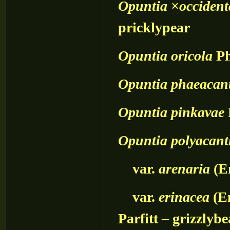
Opuntia
×
occident
pricklypear
Opuntia
oricola
Ph
Opuntia
phaeacan
Opuntia
pinkavae
Opuntia
polyacan
var.
arenaria
(En
var.
erinacea
(En
Parfitt
– grizzlybe