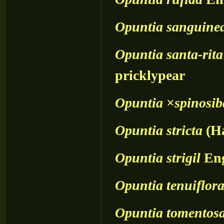
Opuntia
sanguine
Opuntia
santa-rita
pricklypear
Opuntia
×
spinosib
Opuntia
stricta
(Ha
Opuntia
strigil
Eng
Opuntia
tenuiflor
Opuntia
tomentos