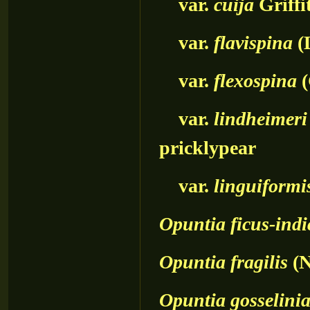
var.
cuija
Griffi
var.
flavispina
(
var.
flexospina
(
var.
lindheimeri
pricklypear
var.
linguiformi
Opuntia
ficus-indi
Opuntia
fragilis
(N
Opuntia
gosselini