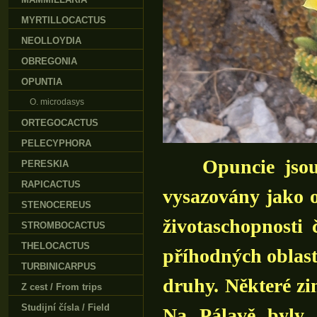
MYRTILLOCACTUS
NEOLLOYDIA
OBREGONIA
OPUNTIA
O. microdasys
ORTEGOCACTUS
PELECYPHORA
Opuncie jsou as
PERESKIA
RAPICACTUS
vysazovány jako o
STENOCEREUS
životaschopnosti
STROMBOCACTUS
THELOCACTUS
příhodných oblaste
TURBINICARPUS
druhy. Některé zi
Z cest / From trips
Studijní čísla / Field
Na Pálavě byly 