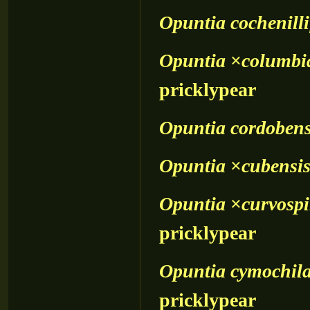
Opuntia
cochenilli
Opuntia
×
columbi
pricklypear
Opuntia
cordobens
Opuntia
×
cubensi
Opuntia
×
curvosp
pricklypear
Opuntia
cymochil
pricklypear