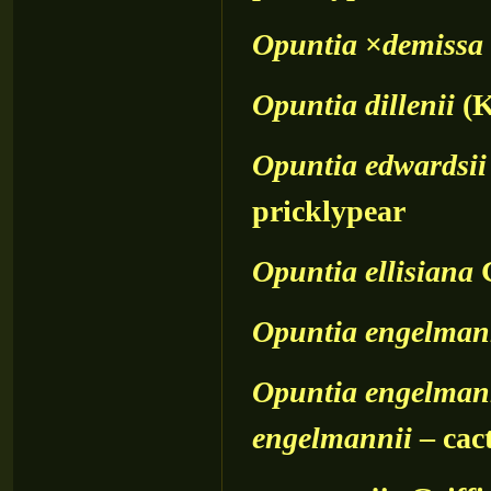
Opuntia
×
demissa
Opuntia
dillenii
(K
Opuntia
edwardsii
pricklypear
Opuntia
ellisiana
G
Opuntia
engelman
Opuntia
engelman
engelmannii
– cac