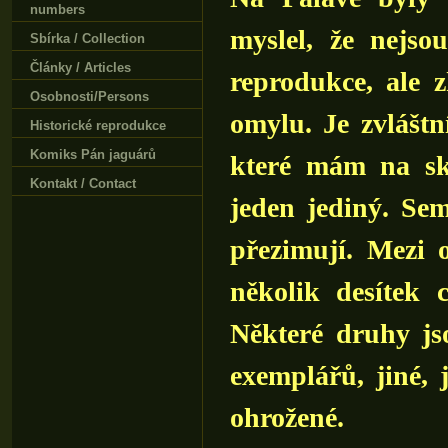
numbers
myslel, že nejso
Sbírka / Collection
Články / Articles
reprodukce, ale 
Osobnosti/Persons
omylu. Je zvlášt
Historické reprodukce
Komiks Pán jaguárů
které mám na sk
Kontakt / Contact
jeden jediný. Se
přezimují. Mezi 
několik desítek 
Některé druhy js
exemplářů, jiné,
ohrožené.