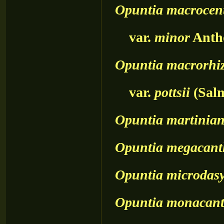
Opuntia
macrocen
var.
minor
Anth
Opuntia
macrorhi
var.
pottsii
(Sal
Opuntia
martinia
Opuntia
megacant
Opuntia
microdas
Opuntia
monacan