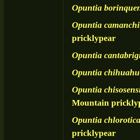
Opuntia
borinquen
Opuntia
camanchi
pricklypear
Opuntia
cantabrig
Opuntia
chihuahu
Opuntia
chisosens
Mountain prickly
Opuntia
chlorotic
pricklypear