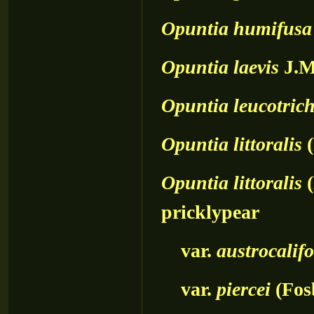
Opuntia
humifusa
Opuntia
laevis
J.M
Opuntia
leucotric
Opuntia
littoralis
(
Opuntia
littoralis
(
pricklypear
var.
austrocalif
var.
piercei
(Fos