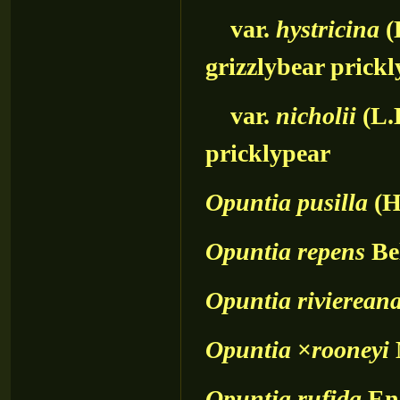
var.
hystricina
(
grizzlybear prick
var.
nicholii
(L.
pricklypear
Opuntia
pusilla
(H
Opuntia
repens
Be
Opuntia
rivierean
Opuntia
×
rooneyi
Opuntia
rufida
En