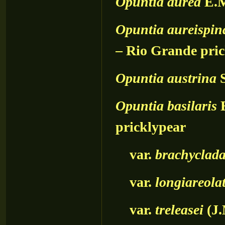
Opuntia
aurea
E.M
Opuntia
aureispin
– Rio Grande pri
Opuntia
austrina
S
Opuntia
basilaris
E
pricklypear
var.
brachyclad
var.
longiareola
var.
treleasei
(J.