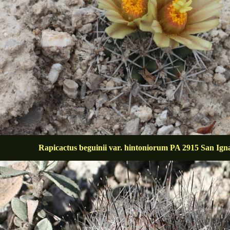
Rapicactus beguinii var. hintoniorum PA 2915 San Ign