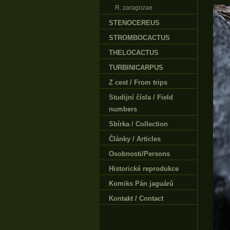
R. zaragozae
STENOCEREUS
STROMBOCACTUS
THELOCACTUS
TURBINICARPUS
Z cest / From trips
Studijní čísla / Field
numbers
Sbírka / Collection
Články / Articles
Osobnosti/Persons
Historické reprodukce
Komiks Pán jaguárů
Kontakt / Contact