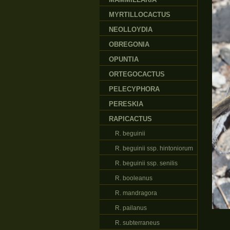
MYRTILLOCACTUS
NEOLLOYDIA
OBREGONIA
OPUNTIA
ORTEGOCACTUS
PELECYPHORA
PERESKIA
RAPICACTUS
R. beguinii
R. beguinii ssp. hintoniorum
R. beguinii ssp. senilis
R. booleanus
R. mandragora
R. pailanus
R. subterraneus