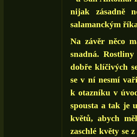
nijak zásadně ne
salamanckým říkal
Na závěr něco m
snadná. Rostliny
dobře klíčivých s
se v ní nesmí vař
k otazníku v úvo
spousta a tak je 
květů, abych měl
zaschlé květy se z 