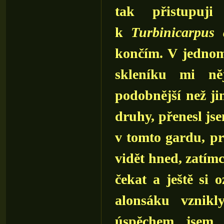
tak přistupuj
k
Turbinicarpus 
končím. V jedno
skleníku mi ně
podobnější než ji
druhy, přenesl js
v tomto gardu, pr
vidět hned, zatím
čekat a ještě si 
alonsáku vznikl
úspěchem jsem 