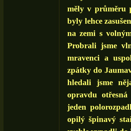
měly v průměru př
byly lehce zasušen
na zemi s volným
Probrali jsme vl
mravenci a uspok
zpátky do Jaumave 
hledali jsme něj
opravdu otřesná 
jeden polorozpad
opilý špinavý sta