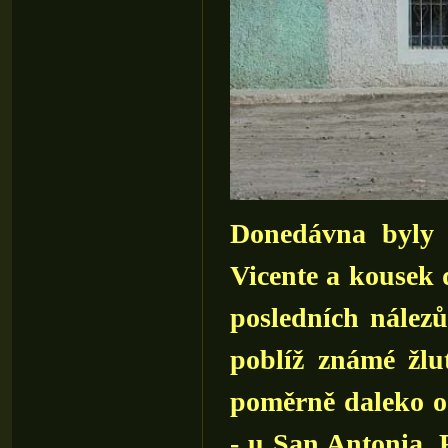
Donedávna byly 
Vicente a kousek 
posledních nález
poblíž známé žl
poměrně daleko o
- u San Antonia. 