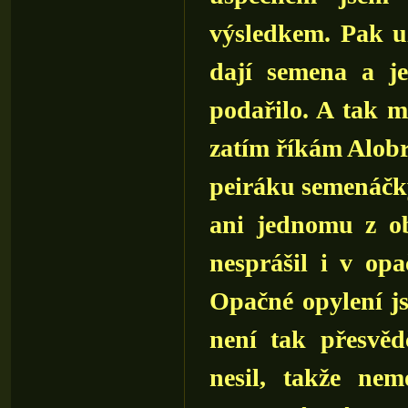
výsledkem. Pak už
dají semena a je
podařilo. A tak m
zatím říkám Alobr
peiráku semenáčky
ani jednomu z ob
nesprášil i v op
Opačné opylení j
není tak přesvě
nesil, takže ne