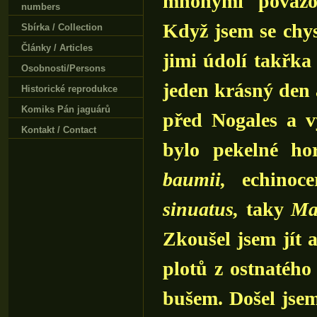
mnohými považo
numbers
Když jsem se chys
Sbírka / Collection
Články / Articles
jimi údolí takřka
Osobnosti/Persons
jeden krásný den a
Historické reprodukce
Komiks Pán jaguárů
před Nogales a vy
Kontakt / Contact
bylo pekelné ho
baumii,
echinoce
sinuatus,
taky
Mam
Zkoušel jsem jít 
plotů z ostnatého
bušem. Došel jsem 