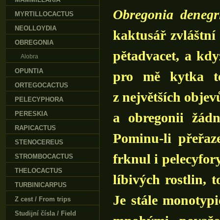
Obregonia denegri
MYRTILLOCACTUS
NEOLLOYDIA
kaktusář zvláštní 
OBREGONIA
pětadvacet, a kdy
Alobra
OPUNTIA
pro mě kytka té
ORTEGOCACTUS
z největších objev
PELECYPHORA
PERESKIA
a obregonii žád
RAPICACTUS
Pominu-li přeřaz
STENOCEREUS
frknul i pelecyfo
STROMBOCACTUS
THELOCACTUS
líbivých rostlin, 
TURBINICARPUS
Je stále monotypi
Z cest / From trips
Studijní čísla / Field