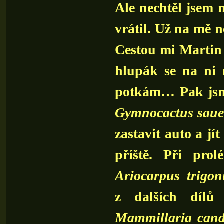
Ale nechtěl jsem 
vrátil. Už na mě n
Cestou mi Martin 
hlupák se na ni n
potkám… Pak jsme
Gymnocactus saue
zastavit auto a jí
příště. Při pro
Ariocarpus trigon
z dalších dílů 
Mammillaria can