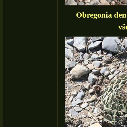
Obregonia dene
vš