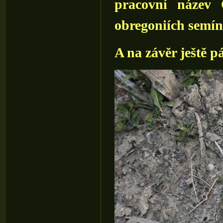
pracovní název 
obregoniích semín
A na závěr ještě p