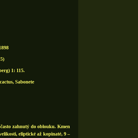
 1898
5)
erg) 1: 115.
actus, Sabonete
, často zahnutý do oblouku. Kmen
likosti, eliptické až kopinaté, 9 –