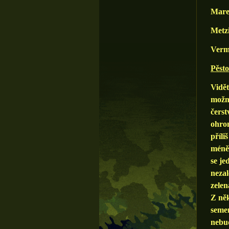
Mareč
Metzi
Verme
Pěst
Vidět
možná
čerst
ohrom
příli
méně 
se je
nezal
zelen
Z něk
semen
nebud