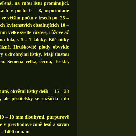
řená, na rubu listu prominující,
čkách v počtu 0 – 8, uspořádané
 ve větším počtu v trsech po 25 –
ých květenstvích obsahujících 10 –
m velké světle růžové, růžové až
 bílá, s 5 – 7 laloky. Bílé nitky
lizně. Hruškovité plody obvykle
y s drobnými lístky. Mají tlustou
n. Semena velká, černá, lesklá,
uté, okvětní lístky delší - 15 – 33
ale pěstitelsky se rozšířila i do
i, 10 – 18 mm dlouhými, purpurově
te v přechodové zóně lesů a savan
 – 1400 m n. m.