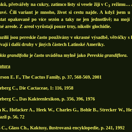
ků, přetvářely na cukry, zatímco listy si vesele žijí v C
režimu… A 
3
vé. Čili variant je mnoho, život si cestu najde. A když jsem u 
tat opakovaně po více sezón a taky ne jen jednotlivě; na mojí ro
né areole. Z areol vyrůstají pouze trny, nikoliv glochidie.
zílii jsou pereskie často používány v okrasné výsadbě, větvičky s 
vají i další druhy v jiných částech Latinské Ameriky.
kia grandifolia
je často uváděna mylně jako
Pereskia grandiflora
.
atura
son E. F., The Cactus Family, p. 37, 568-569, 2001
berg C., Die Cactaceae, 1: 116, 1958
berg C., Das Kakteenlexikon, p. 356, 396, 1976
K., Hofacker A., Heek W., Charles G., Bohle B., Strecker W., He
azil p. 56, 72
 C., Glass Ch., Kaktusy, ilustrovaná encyklopedie, p. 241, 1992