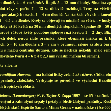
 dlouhé, 4 – 6 cm široké. Řapík 5 – 12 mm dlouhý, žilnatina zpe
rální cévy v počtu 7 – 13 se úhlovitě rozbíhají. Trny na větvi
spořádaných trsech, 1 – 4 cm dlouhé. Na starších větvích a kmeni
 2 – 6,5 cm dlouhé. Květy se objevují terminálně na větvích v hust
ěkdy až 30 květů na 30 mm dlouhých stopkách. Nápadné 30 – 50 m
rově růžové květy podobné šípkové růži kvetou 1 – 2 dny. Blizna
ých délek nesou žluté prašníky, které obepínají čnělku až k b
ech, 5 – 10 cm dlouhé a 3 – 7 cm v průměru, zelené až žluté barv
nu s malou centrální dutinou, kde se nachází několik málo seme
ovitého tvaru 4 – 6 x 4 x 2,3 mm (vlastní měření 6ti semen).
ty a formy
grandifolia Haworth
– má kališní lístky zelené až růžové, zřídka ohn
rašníky zlatožluté. Vyskytuje se původně ve východní Brazílii, 
ch tropických oblastí.
violacea (Leuenberger) N. P. Taylor &
Zappi
1997 – se liší kratším
enými a zahnutými sepaly i petaly a bledě žlutými prašníky. Ros
lských států Espírito Santo a Minas Gerais v nadmořské výšce 600