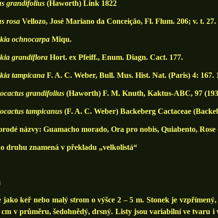
s grandifolius
(Haworth) Link 1822
us rosa
Vellozo, José Mariano da Conceição, Fl. Flum. 206; v. t. 27.
skia ochnocarpa
Miqu.
kia grandiflora
Hort. ex Pfeiff., Enum. Diagn. Cact. 177.
skia tampicana
F. A. C. Weber, Bull. Mus. Hist. Nat. (Paris) 4: 167.
cactus grandifolius
(Haworth) F. M. Knuth, Kaktus-ABC, 97 (193
ocactus tampicanus
(F. A. C. Weber) Backeberg Cactaceae (Backeb
rodé názvy: Guamacho morado, Ora pro nobis, Quiabento, Rose c
o druhu znamená v překladu „velkolistá“
s
 jako keř nebo malý strom o výšce 2 – 5 m. Stonek je vzpřímený
 cm v průměru, šedohnědý, drsný. Listy jsou variabilní ve tvaru i ve