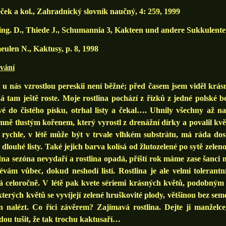
ek a kol., Zahradnický slovník naučný, 4: 259, 1999
ng. D., Thiede J., Schumannia 3, Kakteen und andere Sukkulenten 
ulen N., Kaktusy, p. 8, 1998
ování
 u nás vzrostlou pereskii není běžné; před časem jsem viděl krá
 tam ještě roste. Moje rostlina pochází z řízků z jedné polské b
vé do čistého písku, otrhal listy a čekal…. Uhnily všechny až na
ně tlustým kořenem, který vyrostl z drenážní dírky a povalil květ
š rychle, v létě může být v trvale vlhkém substrátu, má ráda dost
dlouhé listy. Také jejich barva kolísá od žlutozelené po sytě zelen
dna sezóna nevydaří a rostlina opadá, příští rok máme zase šanci 
évám vůbec, dokud neshodí listí. Rostlina je ale velmi tolerantn
á celoročně. V létě pak kvete sériemi krásných květů, podobným 
terých květů se vyvíjejí zelené hruškovité plody, většinou bez sem
 nalézt. Co říci závěrem? Zajímavá rostlina. Dejte ji manželce,
ou tušit, že tak trochu kaktusaří…