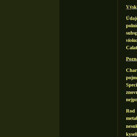
Výsky
Údaj
polní
subs
viola
Calat
Pozn
Charl
pojm
Spec
znov
nejpr
Ro
meta
nesu
kyse