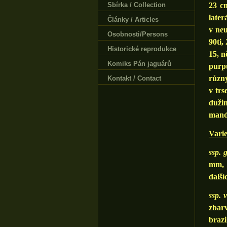
Sbírka / Collection
23 cm
late
Články / Articles
v neu
Osobnosti/Persons
90ti,
Historické reprodukce
15, n
Komiks Pán jaguárů
purpu
různ
Kontakt / Contact
v trs
duži
mandl
Varie
ssp. 
mm, p
další
ssp. 
zbarv
brazi