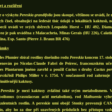
t a rozšíření
e o výskytu
Pereskia grandifolia
jsou skoupé, většinou se uvádí, že 
ch čísel, obsahující na šedesát tisíc údajů o lokalitách kaktusů, 
pecii uvádí ve svých sběrech Leopoldo Horst – HU 492, Diam
cea
je pak uváděna z Malacacheta, Minas Gerais (HU 226), Calati
ina, Esp. Santo (Pierre J. Braun BR 476)
ámky
es Plumier sbíral rostliny dnešního rodu
Pereskia
koncem 17. stole
enován po Nicolas-Claude Fabri de Peiresc, francouzském uče
ies Plantarum jméno zavrhl a použil
Cactus
s druhy
Cactus per
uvzkřísil Philips Miller v r. 1754. V současnosti rod zahrnuj
imitivnější kaktusy.
d
Pereskia
je mezi kaktusy zvláštní také svým metabolismem. 
bolismus (crassulacean acid metabolism), rod
Maihuenia
výhr
kulentních rostlin. A pereskie umí obojí! Stonky provozují CA
lin, aby ho za dne při uzavřených průduších bez přístupu vzd