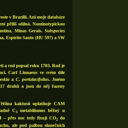
roste v Brazílii. Ani moje databáze
není příliš sdílná. Nominotypickou
antina, Minas Gerais.
Subspecies
na, Espírito Santo (HU 597) a SW
tí a rod popsal roku 1703. Rod je
nci. Carl Linnaeus ve svém díle
eskia
a
C. portulacifolius
. Jméno
e 17 druhů a jsou do něj řazeny
Většina kaktusů uplatňuje CAM
adně C
metabilismus běžný u
3
M – přes noc tedy fixují CO
do
2
uchu, ale pod palbou slunečních