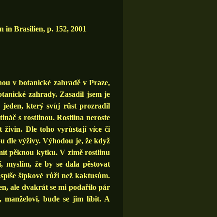
in Brasilien, p. 152, 2001
snou v botanické zahradě v Praze,
otanické zahrady. Zasadil jsem je
 jeden, který svůj růst prozradil
ináč s rostlinou. Rostlina neroste
 živin. Dle toho vyrůstají více či
ou dle výživy. Výhodou je, že když
mít pěknou kytku. V zimě rostlinu
í, myslím, že by se dala pěstovat
spíše šípkové růži než kaktusům.
en, ale dvakrát se mi podařilo pár
 manželovi, bude se jim líbit. A