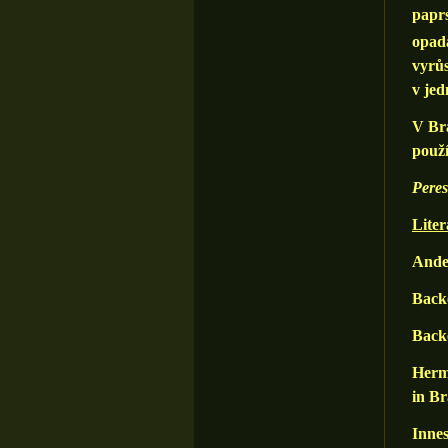
paprs
opada
vyrůs
v jed
V Bra
použí
Peres
Liter
Ander
Backe
Backe
Herm 
in Br
Innes