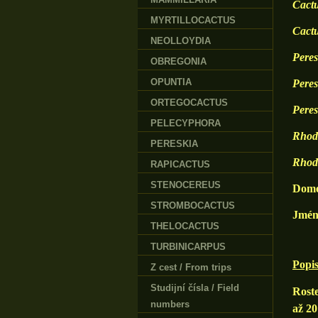
Cactu
MYRTILLOCACTUS
Cact
NEOLLOYDIA
Pere
OBREGONIA
OPUNTIA
Peres
ORTEGOCACTUS
Pere
PELECYPHORA
Rhodo
PERESKIA
Rhod
RAPICACTUS
STENOCEREUS
Domo
STROMBOCACTUS
Jmén
THELOCACTUS
TURBINICARPUS
Popi
Z cest / From trips
Studijní čísla / Field
Roste
numbers
až 20