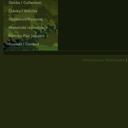
Sbírka / Collection
Články / Articles
Osobnosti/Persons
Historické reprodukce
Komiks Pán jaguárů
Kontakt / Contact
Administrace WebSnadno
|