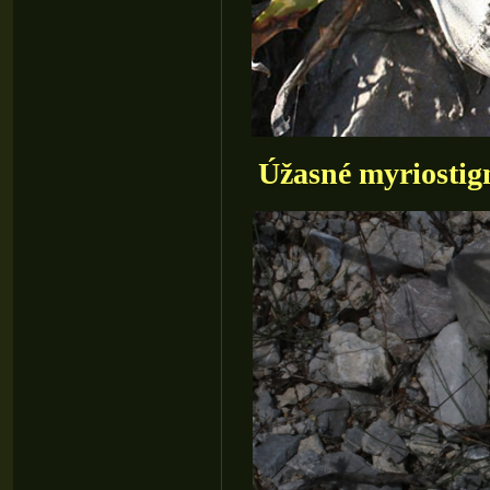
Úžasné myriostig