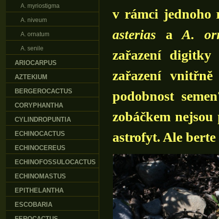
A. myriostigma
v rámci jednoho r
A. niveum
asterias
a
A. or
A. ornatum
A. senile
zařazení digitky
ARIOCARPUS
zařazení vnitřn
AZTEKIUM
BERGEROCACTUS
podobnost semen
CORYPHANTHA
zobáčkem nejsou
CYLINDROPUNTIA
astrofyt. Ale bert
ECHINOCACTUS
ECHINOCEREUS
ECHINOFOSSULOCACTUS
ECHINOMASTUS
EPITHELANTHA
ESCOBARIA
FEROCACTUS