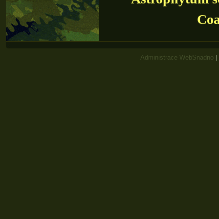
Coa
Administrace WebSnadno
|