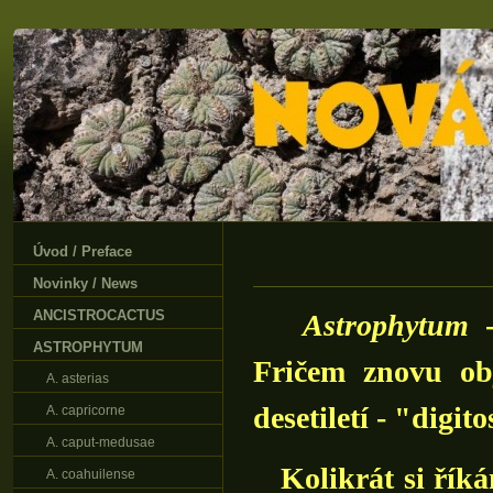
Úvod / Preface
Novinky / News
ANCISTROCACTUS
Astrophytum
-
ASTROPHYTUM
Fričem znovu obj
A. asterias
desetiletí - "digit
A. capricorne
A. caput-medusae
Kolikrát si říkám
A. coahuilense