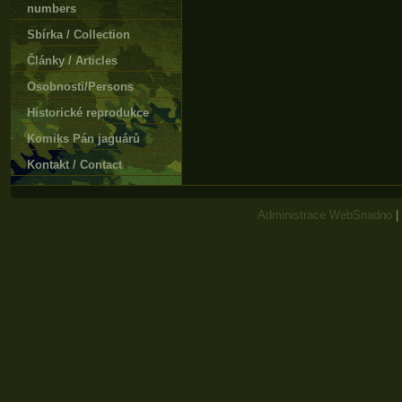
numbers
Sbírka / Collection
Články / Articles
Osobnosti/Persons
Historické reprodukce
Komiks Pán jaguárů
Kontakt / Contact
Administrace WebSnadno
|