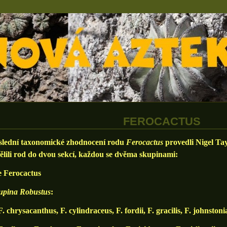
FEROCACTUS
ední taxonomické zhodnocení rodu
Ferocactus
provedli Nigel Tay
lili rod do dvou sekcí, každou se dvěma skupinami:
e Ferocactus
upina Robustus
:
rysacanthus, F. cylindraceus, F. fordii, F. gracilis, F. johnstoni