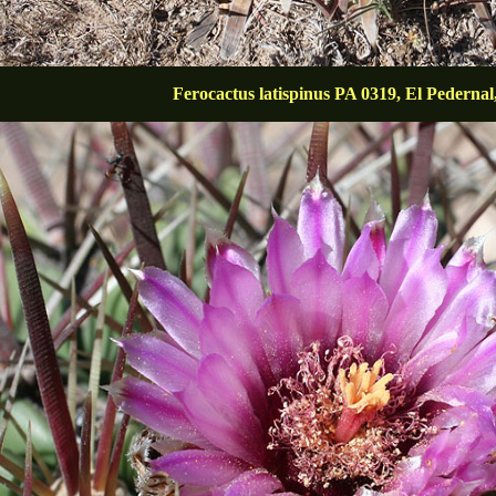
Ferocactus latispinus PA 0319, El Pederna