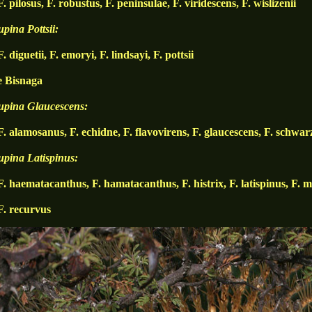
losus, F. robustus, F. peninsulae, F. viridescens, F. wislizenii
ina Pottsii:
guetii, F. emoryi, F. lindsayi, F. pottsii
e Bisnaga
ina Glaucescens:
amosanus, F. echidne, F. flavovirens, F. glaucescens, F. schwarz
ina Latispinus:
ematacanthus, F. hamatacanthus, F. histrix, F. latispinus, F. m
recurvus