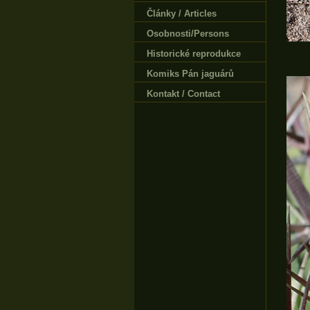
Články / Articles
Osobnosti/Persons
Historické reprodukce
Komiks Pán jaguárů
Kontakt / Contact