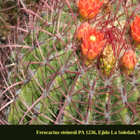
Ferocactus steinesii PA 1236, Ejido La Soledad,