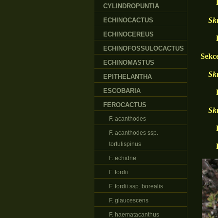
F. pi
CYLINDROPUNTIA
Skup
ECHINOCACTUS
ECHINOCEREUS
F. di
ECHINOFOSSULOCACTUS
Sekc
ECHINOMASTUS
Skup
EPITHELANTHA
ESCOBARIA
F. al
FEROCACTUS
Skup
F. acanthodes
F. ha
F. acanthodes ssp.
tortulispinus
F. 
F. echidne
F. fordii
F. fordii ssp. borealis
F. glaucescens
F. haematacanthus