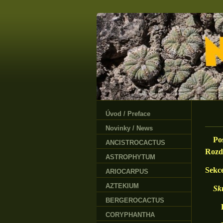
Úvod / Preface
Novinky / News
Posl
ANCISTROCACTUS
Rozdě
ASTROPHYTUM
Sekc
ARIOCARPUS
AZTEKIUM
Sk
BERGEROCACTUS
F. ch
CORYPHANTHA