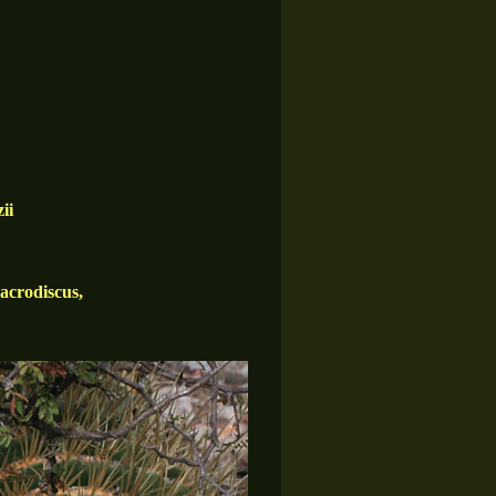
ii
acrodiscus,