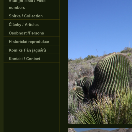
Studijní čísla / Field
numbers
Sbírka / Collection
Články / Articles
Osobnosti/Persons
Historické reprodukce
Komiks Pán jaguárů
Kontakt / Contact