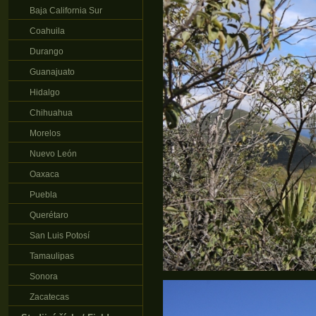
Baja California Sur
Coahuila
Durango
Guanajuato
Hidalgo
Chihuahua
Morelos
Nuevo León
Oaxaca
Puebla
Querétaro
San Luis Potosí
Tamaulipas
Sonora
Zacatecas