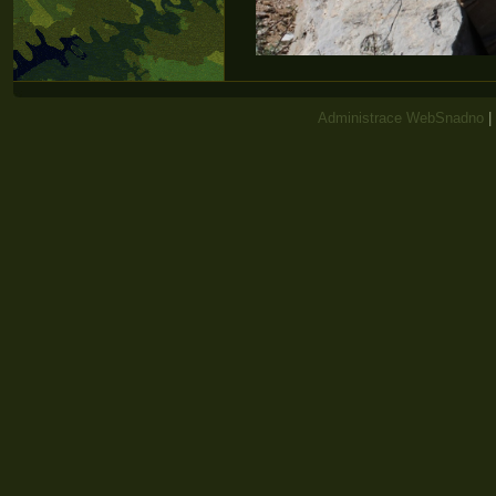
Administrace WebSnadno
|