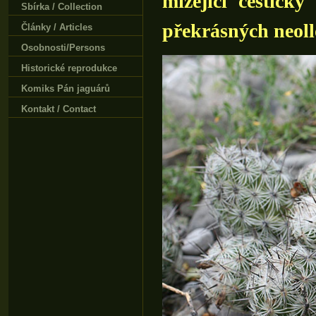
mizející cestičky
Sbírka / Collection
překrásných neoll
Články / Articles
Osobnosti/Persons
Historické reprodukce
Komiks Pán jaguárů
Kontakt / Contact