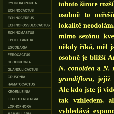
tohoto široce roz
CYLINDROPUNTIA
ECHINOCACTUS
osobně to neřeš
ECHINOCEREUS
lokalitě neodolám.
ECHINOFOSSULOCACTUS
ECHINOMASTUS
mimo sezónu kvet
EPITHELANTHA
někdy říká, měl j
ESCOBARIA
FEROCACTUS
osobně je bližší 
GEOHINTONIA
N. conoidea
a
N. 
GLANDULICACTUS
grandiflora
, její
GRUSONIA
HAMATOCACTUS
Ale kdo jste ji vid
KROENLEINIA
tak vzhledem, a
LEUCHTENBERGIA
LOPHOPHORA
vyhledává expono
MAMMILLARIA