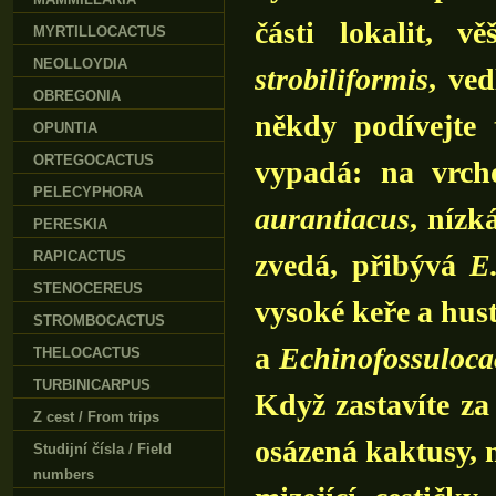
části lokalit, 
MYRTILLOCACTUS
NEOLLOYDIA
strobiliformis
, ved
OBREGONIA
někdy podívejte 
OPUNTIA
ORTEGOCACTUS
vypadá: na vrc
PELECYPHORA
aurantiacus
, nízk
PERESKIA
RAPICACTUS
zvedá, přibývá
E
STENOCEREUS
vysoké keře a hus
STROMBOCACTUS
a
Echinofossulocac
THELOCACTUS
TURBINICARPUS
Když zastavíte za
Z cest / From trips
osázená kaktusy, 
Studijní čísla / Field
numbers