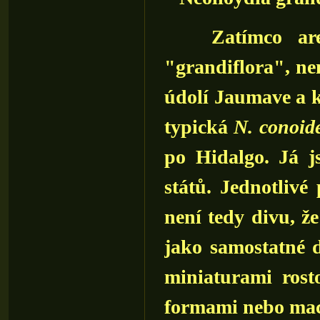
Zatímco areál 
"grandiflora", nen
údolí Jaumave a k
typická
N. conoid
po Hidalgo. Já j
států. Jednotlivé
není tedy divu, ž
jako samostatné d
miniaturami rosto
formami nebo maca