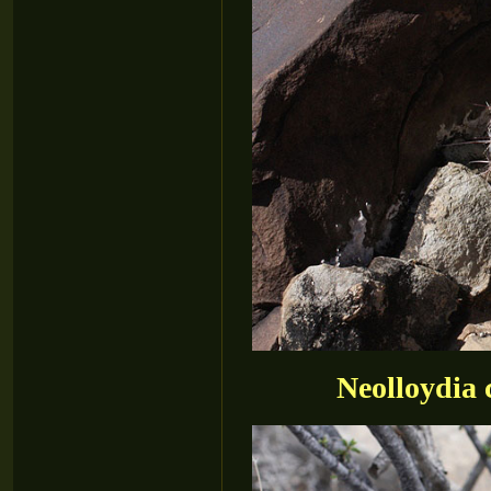
Neolloydia