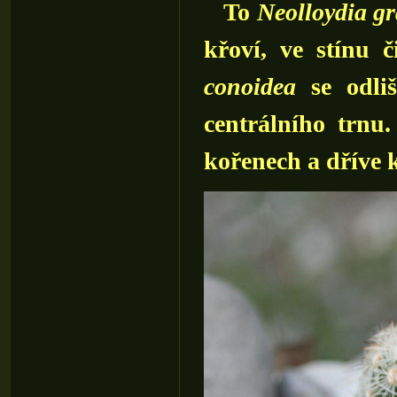
To
Neolloydia g
křoví, ve stínu 
conoidea
se odli
centrálního trnu.
kořenech a dříve k