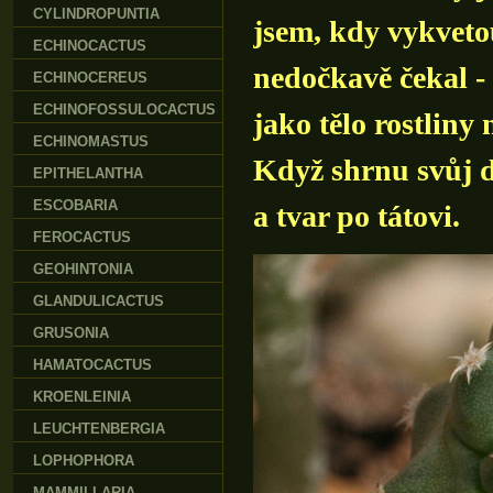
CYLINDROPUNTIA
jsem, kdy vykvetou
ECHINOCACTUS
nedočkavě čekal - 
ECHINOCEREUS
ECHINOFOSSULOCACTUS
jako tělo rostliny
ECHINOMASTUS
Když shrnu svůj d
EPITHELANTHA
ESCOBARIA
a tvar po tátovi.
FEROCACTUS
GEOHINTONIA
GLANDULICACTUS
GRUSONIA
HAMATOCACTUS
KROENLEINIA
LEUCHTENBERGIA
LOPHOPHORA
MAMMILLARIA