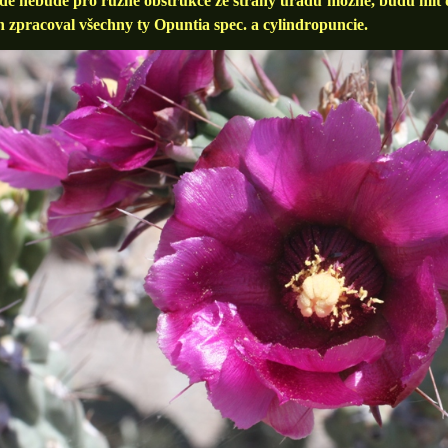
dě nebude pro různé obstrukce ze strany úřadů možné, budu mít 
 zpracoval všechny ty Opuntia spec. a cylindropuncie.