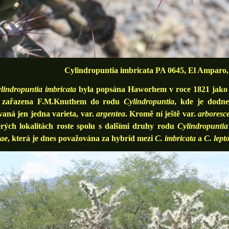
Cylindropuntia imbricata PA 0645, El Amparo,
lindropuntia imbricata
byla popsána Haworhem v roce 1821 jak
 zařazena F.M.Knuthem do rodu
Cylindropuntia
, kde je dodne
aná jen jedna varieta, var.
argentea
. Kromě ní ještě var.
arboresce
erých lokalitách roste spolu s dalšími druhy rodu
Cylindropuntia
iae
, která je dnes považována za hybrid mezi
C. imbricata
a
C. lept