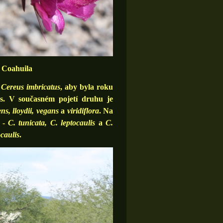
 Coahuila
o
Cereus imbricatus
, aby byla roku
s. V současném pojetí druhu je
ns, lloydii, vegans
a
viridiflora
. Na
-
C. tunicata, C. leptocaulis
a
C.
ocaulis
.