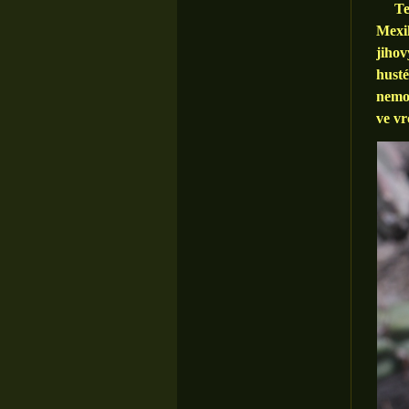
Tent
Mexik
jihov
husté
nemož
ve vr