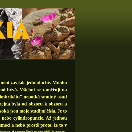
není zas tak jednoduché. Mnoho
mi bývá. Všichni se zaměřují na
 "imbrikátu" nepotká smutný osud
hejna byla od obzoru k obzoru a
soká jsou moje studijní čísla. Je to
us nebo cylindropuncie. Až jednou
moci a nebo prostě proto, že to v