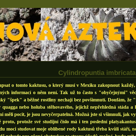
Cylindropuntia imbricata
at o tomto kaktusu, o který musí v Mexiku zakopnout každý, 
ených informací o něm není. Tak už to často s "obyčejnými" věc
aký "špek" a běžné rostliny nechají bez povšimnutí. Doufám, že
y quagga nebo holuba stěhovavého, jejichž nepřehledná stáda a 
ni měli pocit, je jsou nevyčerpatelná. Možná jste si všimnuli, jak vy
 proto, protože své studijní číslo má i ten poslední platyakant
u moci studovat moje oblíbené rody kaktusů třeba kvůli stáří, ne