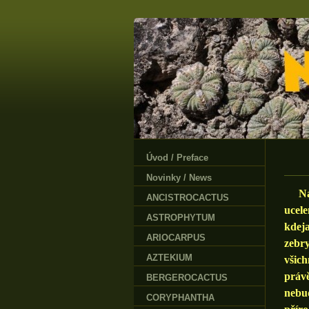
Úvod / Preface
Novinky / News
Naps
ANCISTROCACTUS
ucel
ASTROPHYTUM
kdej
ARIOCARPUS
zebr
AZTEKIUM
všich
právě
BERGEROCACTUS
nebud
CORYPHANTHA