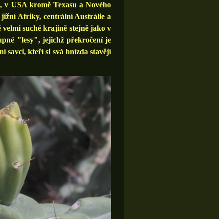
a, v USA kromě Texasu a Nového
žní Afriky, centrální Austrálie a
 velmi suché krajině stejně jako v
né "lesy", jejichž překročení je
savci, kteří si svá hnízda stavějí