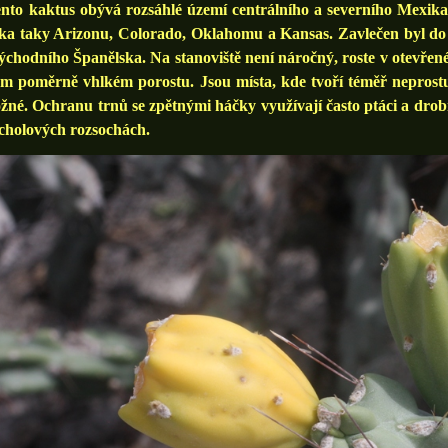
o kaktus obývá rozsáhlé území centrálního a severního Mexik
a taky Arizonu, Colorado, Oklahomu a Kansas. Zavlečen byl do ji
ýchodního Španělska. Na stanoviště není náročný, roste v otevřené
m poměrně vhlkém porostu. Jsou místa, kde tvoří téměř neprostup
né. Ochranu trnů se zpětnými háčky využívají často ptáci a drobní 
cholových rozsochách.