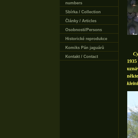
numbers
Sbírka / Collection
Články / Articles
Osobnosti/Persons
Historické reprodukce
Komiks Pán jaguárů
Cy
Kontakt / Contact
1935
uznáv
někt
klein