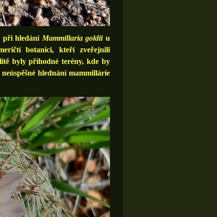
u při hledání
Mammillaria goldii
u
ičtí botanici, kteří zveřejnili
alitě byly příhodné terény, kde by
na neúspěšné hlednání mammillárie