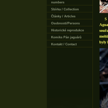
numbers
Sbírka / Collection
Články / Articles
Osobnosti/Persons
Agua
Historické reprodukce
souřa
moh
Komiks Pán jaguárů
byly 
Kontakt / Contact