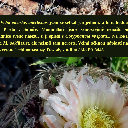
S
Echinomastus intertextus
jsem se setkal jen jednou, a to náhodo
 Prieta v Sonoře. Mammillárii jsme samozřejmě nenašli, amer
dnice svého nálezu, si ji spletli s
Coryphantha vivipara
... Na lok
la
M. goldii
růst, ale nejspíš tam neroste. Velmi pěknou náplastí 
kvetoucí echinomastusy. Dostaly studijní číslo PA 3448.