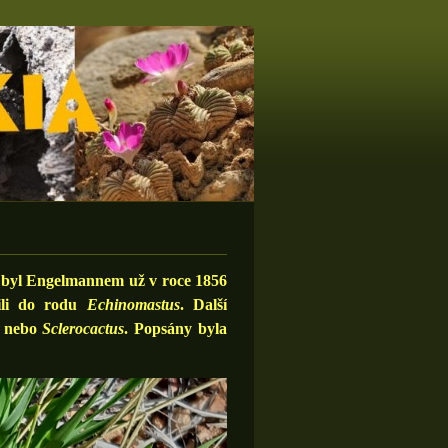
ý byl Engelmannem už v roce 1856
ili do rodu
Echinomastus
. Další
s
nebo
Sclerocactus
. Popsány byla