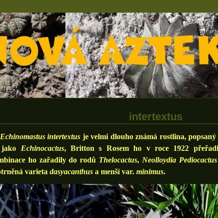
intertextus
Echinomastus intertextus
je velmi dlouho známá rostlina, popsan
ě jako
Echinocactus
, Britton s Rosem ho v roce 1922 přeřad
mbinace ho zařadily do rodů
Thelocactus
,
Neolloydia Pediocactu
otrněná varieta
dasyacanthus
a menší var.
minimus
.