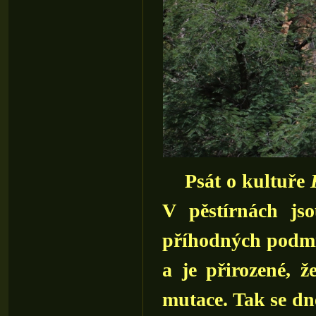
Psát o kultuře
V pěstírnách js
příhodných podmín
a je přirozené, ž
mutace. Tak se dn