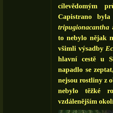
cílevědomým p
Capistrano by
tripugionacantha
to nebylo nějak 
všimli výsadby
Ec
hlavní cestě u 
napadlo se zeptat
nejsou rostliny z
nebylo těžké ro
vzdálenějším okolí