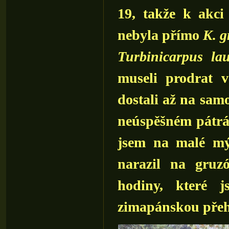
19, takže k akc
nebyla přímo
K. g
Turbinicarpus lau
museli prodrat 
dostali až na sa
neúspěšném pátrá
jsem na malé mý
narazil na gruzó
hodiny, které 
zimapánskou přeh