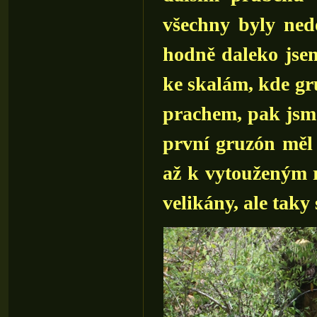
všechny byly ned
hodně daleko jsem
ke skalám, kde gru
prachem, pak jsme
první gruzón měl 
až k vytouženým r
velikány, ale taky