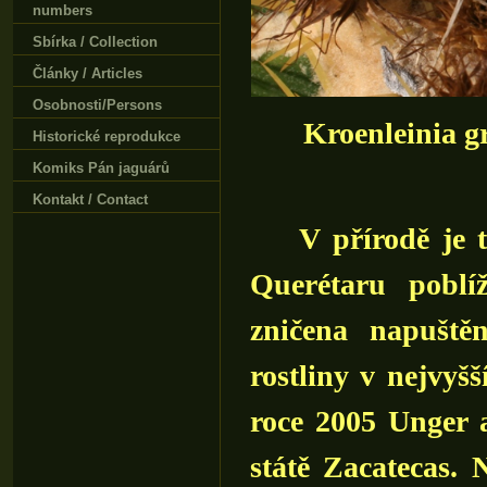
numbers
Sbírka / Collection
Články / Articles
Osobnosti/Persons
Kroenleinia g
Historické reprodukce
Komiks Pán jaguárů
Kontakt / Contact
V přírodě je to
Querétaru poblí
zničena napuště
rostliny v nejvyš
roce 2005 Unger 
státě Zacatecas.