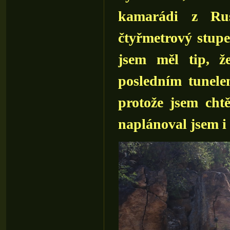
kamarádi z Rus
čtyřmetrový stupe
jsem měl tip, ž
posledním tunele
protože jsem chtě
naplánoval jsem i