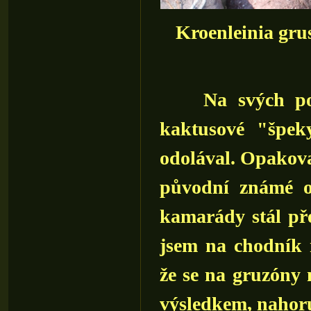
Kroenleinia gru
Na svých potu
kaktusové "špek
odolával. Opakova
původní známé o
kamarády stál př
jsem na chodník 
že se na gruzóny 
výsledkem, nahoru