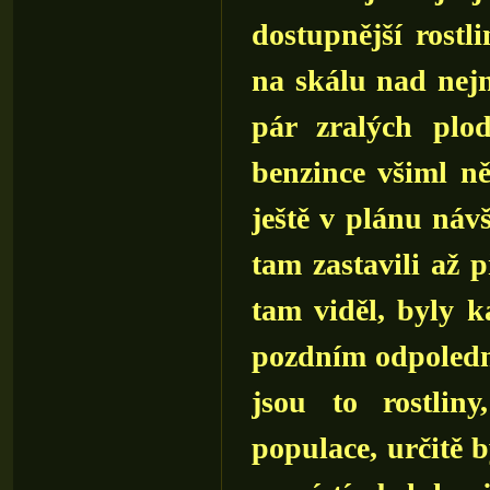
dostupnější rostl
na skálu nad nejn
pár zralých plo
benzince všiml ně
ještě v plánu náv
tam zastavili až p
tam viděl, byly 
pozdním odpoledni
jsou to rostlin
populace, určitě b