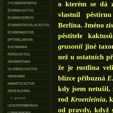
o kterém se dá z
CYLINDROPUNTIA
ECHINOCACTUS
vlastnil pěstír
ECHINOCEREUS
Berlína. Jméno z
ECHINOFOSSULOCACTUS
ECHINOMASTUS
pěstitele kaktu
EPITHELANTHA
grusonii
jiné taxo
ESCOBARIA
FEROCACTUS
než u ostatních př
GEOHINTONIA
že je rostlina ve
GLANDULICACTUS
blízce příbuzná
E
GRUSONIA
HAMATOCACTUS
kdy jsem netušil,
KROENLEINIA
rod
Kroenleinia
, 
K. grusonii
LEUCHTENBERGIA
od pravdy, když s
LOPHOPHORA