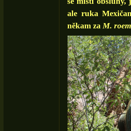
se místí obsluhy, 
ale ruka Mexiča
někam za
M. roem