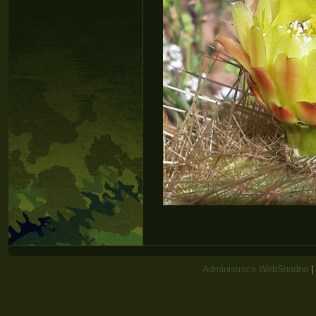
Administrace WebSnadno
|