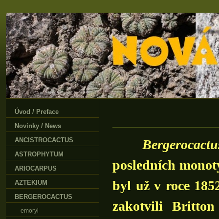
Úvod / Preface
Novinky / News
ANCISTROCACTUS
Bergerocactu
ASTROPHYTUM
posledních monoty
ARIOCARPUS
byl už v roce 18
AZTEKIUM
BERGEROCACTUS
zakotvili Brit
emoryi