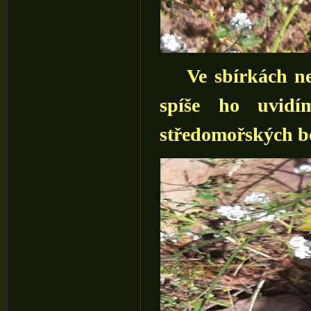
Ve sbírkách n
spíše ho uvidí
středomořských b