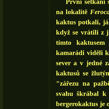
První setkání s 
na lokalitě
Feroca
kaktus potkali, já
když se vrátili z 
tímto kaktusem 
kamarádi viděli k
sever a v jedné z
kaktusů se žlutý
"zářezu na pažb
svahu škrábal k
bergerokaktus je 