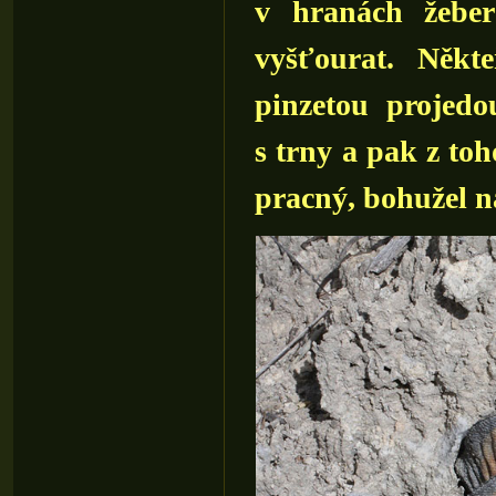
v hranách žeber
vyšťourat. Někte
pinzetou projed
s trny a pak z toh
pracný, bohužel na