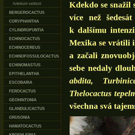
Kdekdo se snažil 
Aztekium valdezii
BERGEROCACTUS
více než šedesá
CORYPHANTHA
k dalšímu inten
CYLINDROPUNTIA
ECHINOCACTUS
Mexika se vrátili i
ECHINOCEREUS
a začali znovuobj
ECHINOFOSSULOCACTUS
ECHINOMASTUS
sebe nedaly dlou
EPITHELANTHA
abdita,
Turbini
ESCOBARIA
Thelocactus tepel
FEROCACTUS
GEOHINTONIA
všechna svá tajems
GLANDULICACTUS
GRUSONIA
HAMATOCACTUS
KROENLEINIA