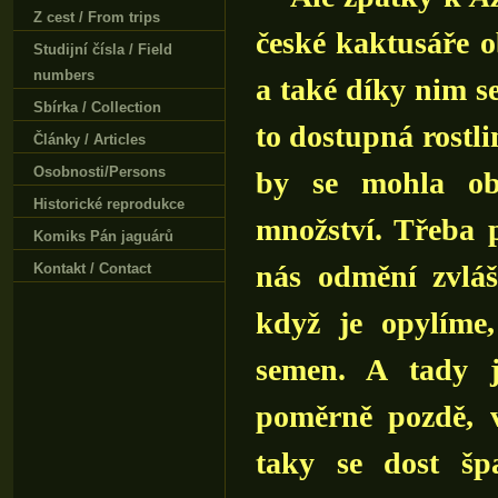
Z cest / From trips
české kaktusáře o
Studijní čísla / Field
numbers
a také díky nim s
Sbírka / Collection
to dostupná rostli
Články / Articles
Osobnosti/Persons
by se mohla obj
Historické reprodukce
množství. Třeba p
Komiks Pán jaguárů
nás odmění zvláš
Kontakt / Contact
když je opylíme
semen. A tady j
poměrně pozdě, 
taky se dost šp