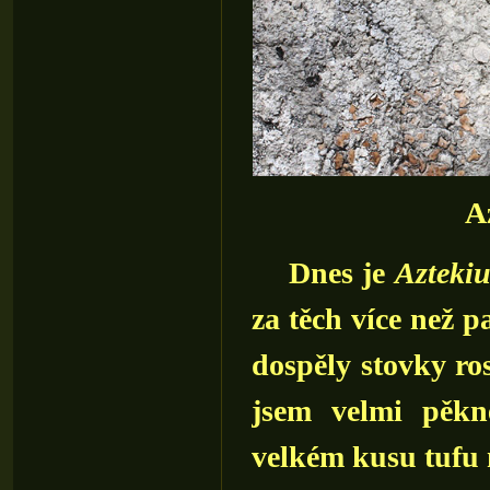
A
Dnes je
Azteki
za těch více než pa
dospěly stovky ro
jsem velmi pěkné
velkém kusu tufu 