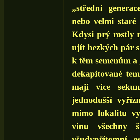
„střední genera
nebo velmi staré r
Kdysi prý rostly r
ujít hezkých pár s
k těm semenům a j
dekapitované tem
mají více sekun
jednodušší vyříz
mimo lokalitu v
vinu všechny š
všudypřítomní os