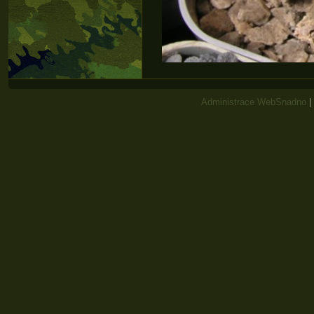
Administrace WebSnadno
|