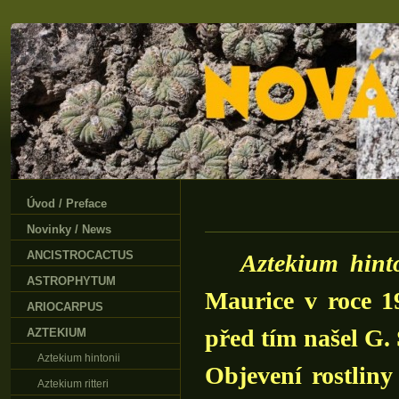
Úvod / Preface
Novinky / News
ANCISTROCACTUS
Aztekium hinto
ASTROPHYTUM
Maurice v roce 1
ARIOCARPUS
před tím našel G. 
AZTEKIUM
Aztekium hintonii
Objevení rostliny
Aztekium ritteri