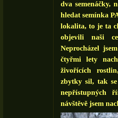
dva semenáčky, n
hledat semínka PA 
lokalita, to je t
objevili naši ce
Neprocházel jsem
čtyřmi lety nach
živořících rostl
zbytky sil, tak s
nepřístupných ř
návštěvě jsem nac