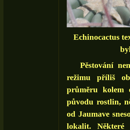
Echinocactus texe
by
Pěstování není 
režimu příliš ob
průměru kolem o
původu rostlin, 
od Jaumave snesou
lokalit. Někter