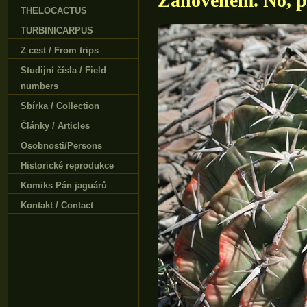
Zanovellem. No, po
THELOCACTUS
TURBINICARPUS
Z cest / From trips
Studijní čísla / Field
numbers
Sbírka / Collection
Články / Articles
Osobnosti/Persons
Historické reprodukce
Komiks Pán jaguárů
Kontakt / Contact