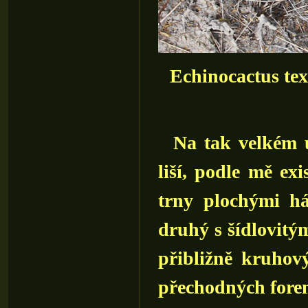
Echinocactus tex
Na tak velkém úz
liší, podle mě exi
trny plochými h
druhý s šídlovitým
přibližně kruhov
přechodných fore