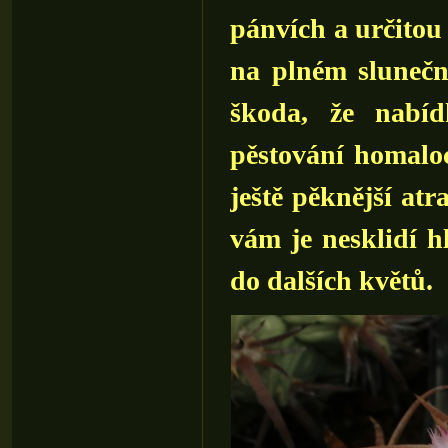
pánvích a určitou 
na plném slunečn
škoda, že nabíd
pěstování homaloce
ještě pěknější atr
vám je nesklidí hl
do dalších květů.