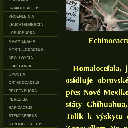
HAMATOCACTUS
KROENLEINIA
LEUCHTENBERGIA
LOPHOPHORA
Echinocactu
MAMMILLARIA
MYRTILLOCACTUS
NEOLLOYDIA
Homalocefala, ja
OBREGONIA
OPUNTIA
osídluje obrovs
ORTEGOCACTUS
přes Nové Mexik
PELECYPHORA
PERESKIA
státy Chihuahua
RAPICACTUS
Tolik k výskytu 
STENOCEREUS
STROMBOCACTUS