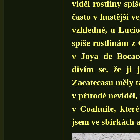
viděl rostliny spí
často v hustější v
vzhledné, u Luci
spíše rostlinám z 
v Joya de Bocace
divím se, že ji 
Zacatecasu měly t
v přírodě neviděl
v Coahuile, kter
jsem ve sbírkách a