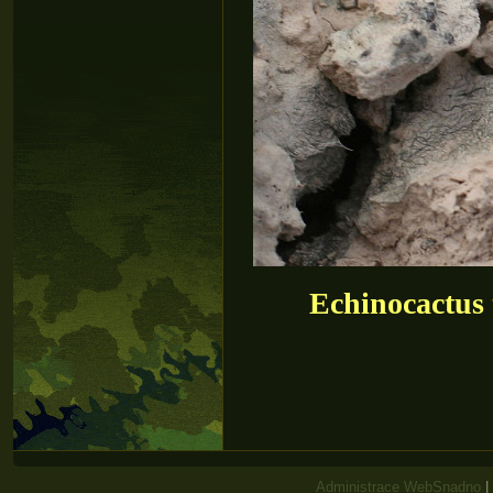
Echinocactus 
Administrace WebSnadno
|