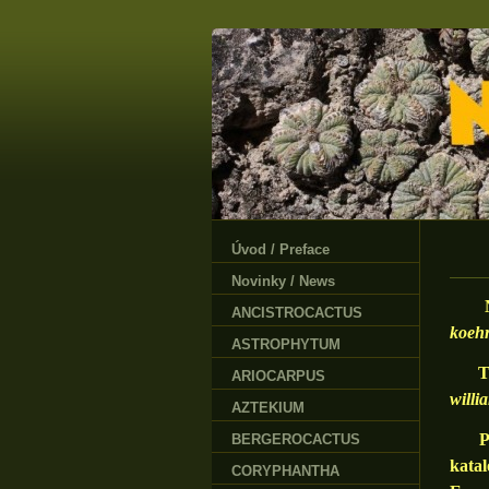
Úvod / Preface
Novinky / News
Nejm
ANCISTROCACTUS
koehr
ASTROPHYTUM
Tato
ARIOCARPUS
willi
AZTEKIUM
Půvo
BERGEROCACTUS
kata
CORYPHANTHA