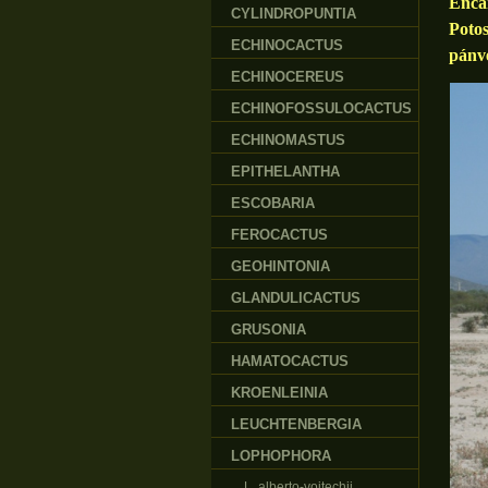
Enca
CYLINDROPUNTIA
Poto
ECHINOCACTUS
pánve
ECHINOCEREUS
ECHINOFOSSULOCACTUS
ECHINOMASTUS
EPITHELANTHA
ESCOBARIA
FEROCACTUS
GEOHINTONIA
GLANDULICACTUS
GRUSONIA
HAMATOCACTUS
KROENLEINIA
LEUCHTENBERGIA
LOPHOPHORA
L. alberto-vojtechii