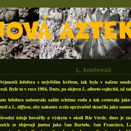
L. koehresii
enší lofofora s největším květem, tak byla v našem soud
esii
. Bylo to v roce 1994. Dnes, po objevu
L. alberto-vojtechii
, už ta
 lofofora nabourala zažité schéma rodu a tak cestovala jako 
amsii
a
L. diffusa
, aby nakonec zcela oprávněně skončila jako samo
dní údaje hovořily o výskytu v okolí Rio Verde, dnes je zná
lozích se objevují jména jako San Bartolo, San Francisco, L