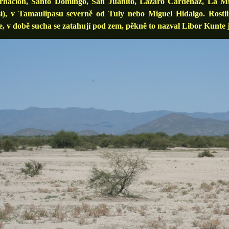
rnacion, Santo Domingo, San Juanito, Lazaro Cardenaz, La Mur
sí), v Tamaulipasu severně od Tuly nebo Miguel Hidalgo. Rostli
, v době sucha se zatahují pod zem, pěkně to nazval Libor Kunte 