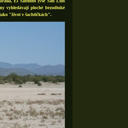
alla, El Sabinito (vše San Luis
ny vyhledávají ploché bezodtoké
jako "život v šachtičkách".