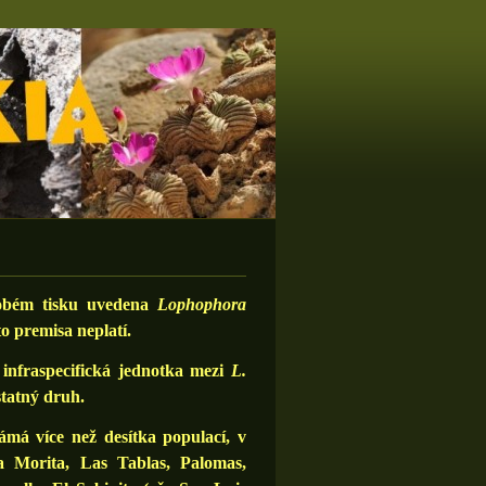
obém tisku uvedena
Lophophora
to premisa neplatí.
infraspecifická jednotka mezi
L.
statný druh.
má více než desítka populací, v
a Morita, Las Tablas, Palomas,