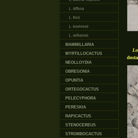
L. diffusa
L. fricii
L. koehresii
L. williamsii
MAMMILLARIA
Lo
MYRTILLOCACTUS
dosta
NEOLLOYDIA
OBREGONIA
OPUNTIA
ORTEGOCACTUS
PELECYPHORA
PERESKIA
RAPICACTUS
STENOCEREUS
STROMBOCACTUS