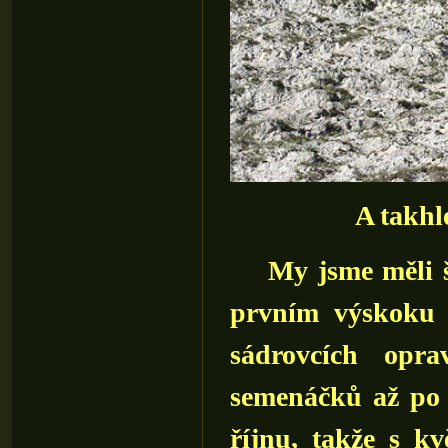
A takhl
My jsme měli ště
prvním výskoku 
sádrovcích opr
semenáčků až po d
říjnu, takže s kv