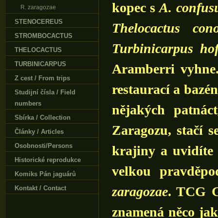
kopec s
A. confus
R. zaragozae
STENOCEREUS
Thelocactus cono
STROMBOCACTUS
Turbinicarpus ho
THELOCACTUS
TURBINICARPUS
Aramberri vyhne.
Z cest / From trips
restaurací a bazén
Studijní čísla / Field
numbers
nějakých patnác
Sbírka / Collection
Zaragozu, stačí 
Články / Articles
Osobnosti/Persons
krajiny a uvidíte 
Historické reprodukce
velkou pravděpo
Komiks Pán jaguárů
zaragozae
. TCG G
Kontakt / Contact
znamená něco jako