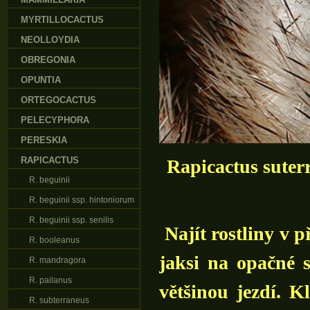
MYRTILLOCACTUS
NEOLLOYDIA
OBREGONIA
OPUNTIA
ORTEGOCACTUS
PELECYPHORA
PERESKIA
RAPICACTUS
Rapicactus suter
R. beguinii
R. beguinii ssp. hintoniorum
R. beguinii ssp. senilis
Najít rostliny v př
R. booleanus
jaksi na opačné 
R. mandragora
R. pailanus
většinou jezdí. K
R. subterraneus