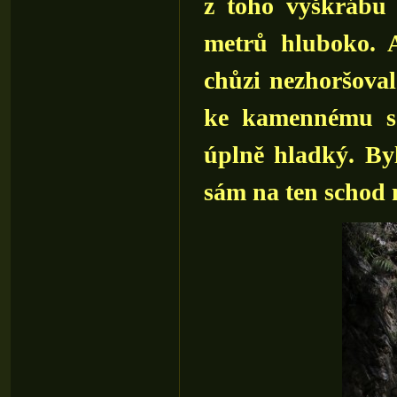
z toho vyškrábu 
metrů hluboko. A
chůzi nezhoršova
ke kamennému sc
úplně hladký. Byl
sám na ten schod 