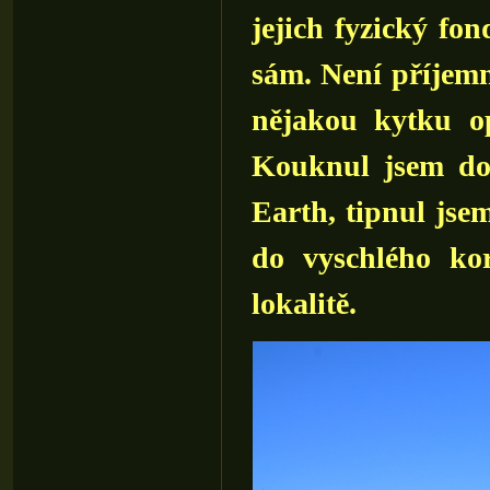
jejich fyzický fo
sám. Není příjemn
nějakou kytku o
Kouknul jsem do
Earth, tipnul jse
do vyschlého ko
lokalitě.