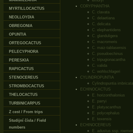
emoryi
CORYPHANTHA
MYRTILLOCACTUS
C. clavata
NEOLLOYDIA
C. delaetiana
C. delicata
OBREGONIA
C. elephantidens
OPUNTIA
C. glanduligera
C. macromeris
ORTEGOCACTUS
C. maiz-tablasensis
PELECYPHORA
C. pseudoechinus
C. tripugionacantha
PERESKIA
C. valida
RAPICACTUS
C. wohlschlageri
STENOCEREUS
CYLINDROPUNTIA
Cylindropuntia imbricat
STROMBOCACTUS
ECHINOCACTUS
THELOCACTUS
E. horizonthalonius
E. parryi
TURBINICARPUS
E. platyacanthus
Z cest / From trips
E. polycephalus
E. texensis
Studijní čísla / Field
ECHINOCEREUS
numbers
E. adustus ssp. roemer