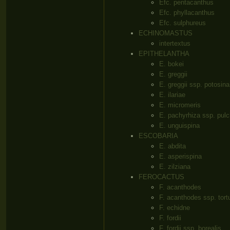
Efc. pentacanthus
Efc. phyllacanthus
Efc. sulphureus
ECHINOMASTUS
intertextus
EPITHELANTHA
E. bokei
E. greggii
E. greggii ssp. potosina
E. ilariae
E. micromeris
E. pachyrhiza ssp. pulc
E. unguispina
ESCOBARIA
E. abdita
E. asperispina
E. zilziana
FEROCACTUS
F. acanthodes
F. acanthodes ssp. tort
F. echidne
F. fordii
F. fordii ssp. borealis