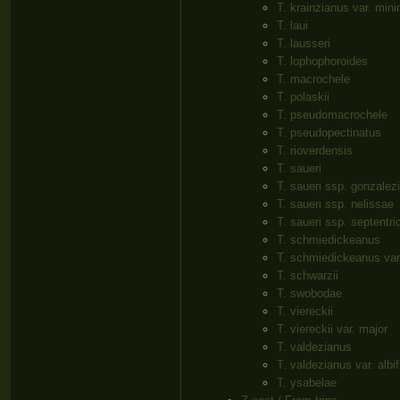
T. krainzianus var. min
T. laui
T. lausseri
T. lophophoroides
T. macrochele
T. polaskii
T. pseudomacrochele
T. pseudopectinatus
T. rioverdensis
T. saueri
T. saueri ssp. gonzalezi
T. saueri ssp. nelissae
T. saueri ssp. septentri
T. schmiedickeanus
T. schmiedickeanus var.
T. schwarzii
T. swobodae
T. viereckii
T. viereckii var. major
T. valdezianus
T. valdezianus var. albif
T. ysabelae