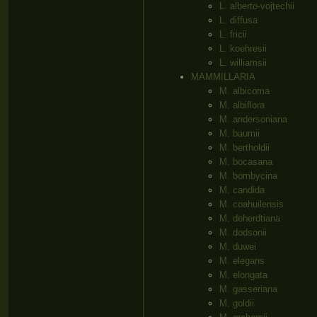
L. alberto-vojtechii
L. diffusa
L. fricii
L. koehresii
L. williamsii
MAMMILLARIA
M. albicoma
M. albiflora
M. andersoniana
M. baumii
M. bertholdii
M. bocasana
M. bombycina
M. candida
M. coahuilensis
M. deherdtiana
M. dodsonii
M. duwei
M. elegans
M. elongata
M. gasseriana
M. goldii