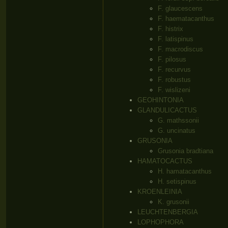
F. glaucescens
F. haematacanthus
F. histrix
F. latispinus
F. macrodiscus
F. pilosus
F. recurvus
F. robustus
F. wislizeni
GEOHINTONIA
GLANDULICACTUS
G. mathssonii
G. uncinatus
GRUSONIA
Grusonia bradtiana
HAMATOCACTUS
H. hamatacanthus
H. setispinus
KROENLEINIA
K. grusonii
LEUCHTENBERGIA
LOPHOPHORA