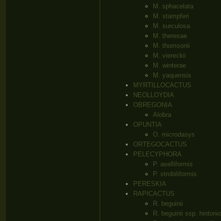
M. sphacelata
M. stampferi
M. surculosa
M. theresae
M. thomsonii
M. viereckii
M. winterae
M. yaquensis
MYRTILLOCACTUS
NEOLLOYDIA
OBREGONIA
Alobra
OPUNTIA
O. microdasys
ORTEGOCACTUS
PELECYPHORA
P. aselliformis
P. strobiliformis
PERESKIA
RAPICACTUS
R. beguinii
R. beguinii ssp. hintoni