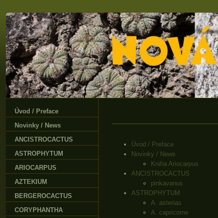
Úvod / Preface
Novinky / News
ANCISTROCACTUS
Úvod / Preface
ASTROPHYTUM
Novinky / News
Kniha Ariocarpus
ARIOCARPUS
ANCISTROCACTUS
AZTEKIUM
pinkavanus
ASTROPHYTUM
BERGEROCACTUS
A. asterias
CORYPHANTHA
A. capricorne