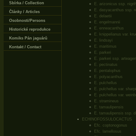
Sbírka / Collection
E. arizonicus ssp. nigri
E. dasyacanthus ssp. r
Články / Articles
E. delaetii
Osobnosti/Persons
E. engelmannii
E. enneacanthus
Historické reprodukce
E. knippelianus var. kru
Komiks Pán jaguárů
E. lindsayi
E. maritimus
Kontakt / Contact
E. parkeri
E. parkeri ssp. arteage
E. pectinatus
E. pentalophus
E. polyacanthus
E. pulchellus
E. pulchellus var. sharpi
E. pulchellus var. weinb
E. stramineus
E. tamaulipensis
E. tamaulipensis ssp. d
ECHINOFOSSULOCACTUS
Efc. coptonogonus
Efc. lamellosus