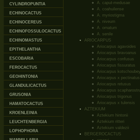
A. caput-medusae
CYLINDROPUNTIA
A. coahuilense
ECHINOCACTUS
A. myriostigma
A. niveum
ECHINOCEREUS
A. ornatum
ECHINOFOSSULOCACTUS
A. senile
ECHINOMASTUS
ARIOCARPUS
Ariocarpus agavoides
EPITHELANTHA
Ariocarpus bravoanus
ESCOBARIA
Ariocarpus confusus
Ariocarpus fissuratus
FEROCACTUS
Ariocarpus kotschoube
GEOHINTONIA
Ariocarpus x pectinatus
Ariocarpus retusus
GLANDULICACTUS
Ariocarpus scapharostr
GRUSONIA
Ariocarpus trigonus
Ariocarpus x tulensis
HAMATOCACTUS
AZTEKIUM
KROENLEINIA
Aztekium hintonii
Aztekium ritteri
LEUCHTENBERGIA
Aztekium valdezii
LOPHOPHORA
BERGEROCACTUS
MAMMILLARIA