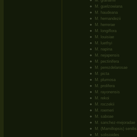
M. grahamii
M. guelzowiana
M. haudeana
M. hernandezii
M. herrerae
M. longiflora
M. louisiae
M. luethyi
M. napina
M. nejapensis
M. pectinifera
M. perezdelarosae
M. picta
M. plumosa
M. prolifera
M. rayonensis
M. rekoi
M. roczekii
M. roemeri
M. saboae
M. sanchez-mejoradae
M. (Mamillopsis) senilis
M. solisioides