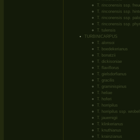
T. rinconensis ssp. fre
T. rinconensis ssp. hint
T. rinconensis ssp. pa
T. rinconensis ssp. ph
T. tulensis
TURBINICARPUS
T. alonsoi
T. boedekerianus
T. bonatzii
T. dickisoniae
T. flaviflorus
T. gielsdorfianus
T. gracilis
T. graminispinus
T. heliae
T. hoferi
T. horripilus
T. horripilus ssp. wrobe
T. jauernigii
T. klinkerianus
T. knuthianus
T. krainzianus