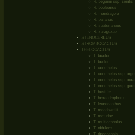
R. beguinii ssp. senilis
R. booleanus
R. mandragora
R. pailanus
R. subterraneus
R. zaragozae
STENOCEREUS
STROMBOCACTUS
THELOCACTUS
T. bicolor
T. buekii
T. conothelos
T. conothelos ssp. arge
T. conothelos ssp. aura
T. conothelos ssp. garc
T. hastifer
T. hexaedrophorus
T. leucacanthus
T. macdowellii
T. matudae
T. multicephalus
T. nidulans
T. rinconensis