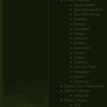
Z cest / From trips
Aguascalientes
Baja California Norte
Baja California Sur
Coahuila
Durango
Guanajuato
Hidalgo
Chihuahua
Morelos
Nuevo León
Oaxaca
Puebla
Querétaro
San Luis Potosí
Tamaulipas
Sonora
Zacatecas
Studijní čísla / Field numbers
Sbírka / Collection
Sbírka HD
Články / Articles
GPS