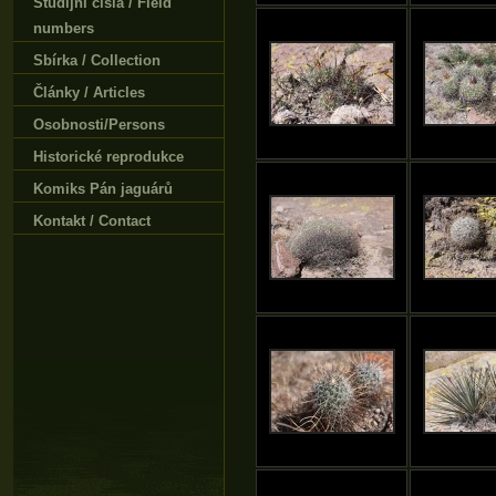
Studijní čísla / Field
numbers
Sbírka / Collection
Články / Articles
Osobnosti/Persons
Historické reprodukce
Komiks Pán jaguárů
Kontakt / Contact