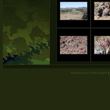
Administrace WebSnadno
|