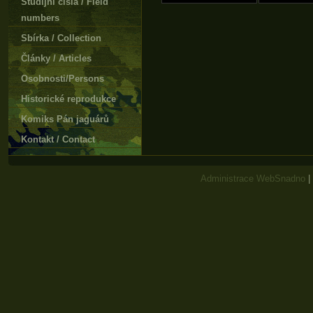
Studijní čísla / Field
numbers
Sbírka / Collection
Články / Articles
Osobnosti/Persons
Historické reprodukce
Komiks Pán jaguárů
Kontakt / Contact
Administrace WebSnadno
|