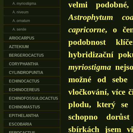
velmi podobné,
A. myriostigma
A. niveum
Astrophytum coa
A. ornatum
capricorne
, o če
A. senile
ARIOCARPUS
podobnost klí
AZTEKIUM
hybridizační pok
BERGEROCACTUS
CORYPHANTHA
myriostigma
nejso
CYLINDROPUNTIA
možné od sebe o
ECHINOCACTUS
vločkování, více 
ECHINOCEREUS
ECHINOFOSSULOCACTUS
plodu, který se
ECHINOMASTUS
schopno dorůst
EPITHELANTHA
ESCOBARIA
sbírkách jsem v
FEROCACTUS