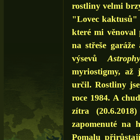
rostliny velmi brz
"Lovec kaktusů" a
které mi věnoval
na střeše garáž
výsevů
Astroph
myriostigmy, až 
určil. Rostliny j
roce 1984. A chu
zítra (20.6.201
zapomenuté na hor
Pomalu přirůstaj