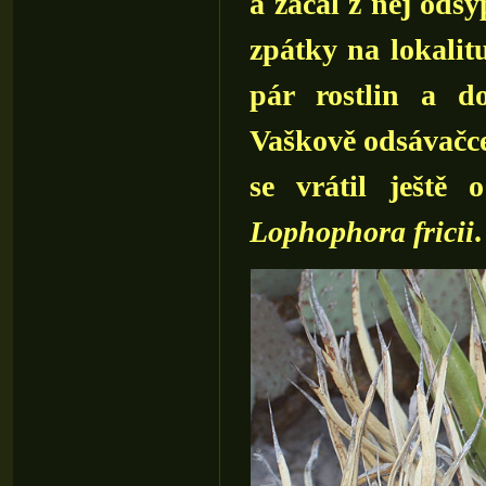
a začal z něj odsy
zpátky na lokalit
pár rostlin a d
Vaškově odsávačce.
se vrátil ještě 
Lophophora fricii
.