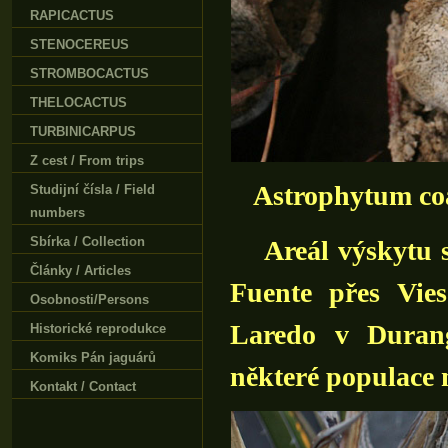
RAPICACTUS
STENOCEREUS
STROMBOCACTUS
THELOCACTUS
TURBINICARPUS
Z cest / From trips
Astrophytum coa
Studijní čísla / Field
numbers
Sbírka / Collection
Areál výskytu se
Články / Articles
Fuente přes Vies
Osobnosti/Persons
Laredo v Durang
Historické reprodukce
Komiks Pán jaguárů
některé populace 
Kontakt / Contact