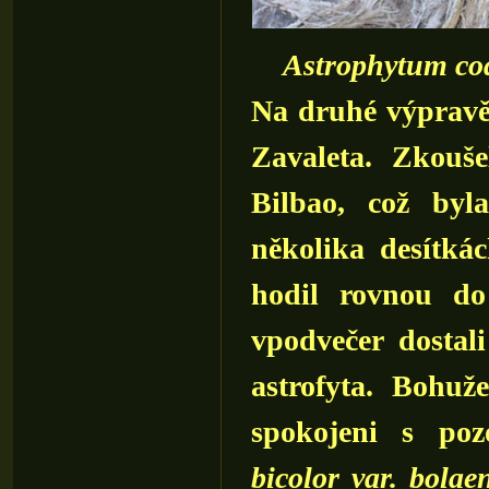
Astrophytum co
Na druhé výpravě 
Zavaleta. Zkouš
Bilbao, což byl
několika desítká
hodil rovnou do
vpodvečer dostal
astrofyta. Bohuž
spokojeni s po
bicolor var. bolae