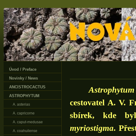
Úvod / Preface
Novinky / News
ANCISTROCACTUS
Astrophytum c
ASTROPHYTUM
cestovatel A. V. 
A. asterias
sbírek, kde b
A. capricorne
A. caput-medusae
myriostigma
. Přes
A. coahuilense