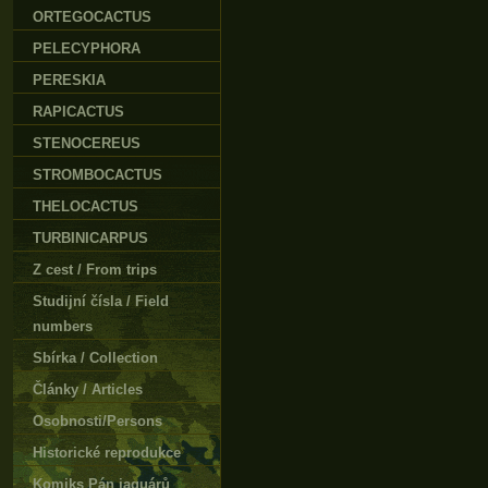
ORTEGOCACTUS
PELECYPHORA
PERESKIA
RAPICACTUS
STENOCEREUS
STROMBOCACTUS
THELOCACTUS
TURBINICARPUS
Z cest / From trips
Studijní čísla / Field
numbers
Sbírka / Collection
Články / Articles
Osobnosti/Persons
Historické reprodukce
Komiks Pán jaguárů