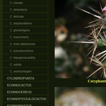
C. clavata
C. delaetiana
C. delicata
C. elephantidens
C. glanduligera
C. macromeris
C. maiz-tablasensis
C. pseudoechinus
C. tripugionacantha
C. valida
C. wohlschlageri
CYLINDROPUNTIA
Coryphantha
ECHINOCACTUS
ECHINOCEREUS
ECHINOFOSSULOCACTUS
ECHINOMASTUS