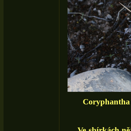
Coryphantha v
Ve sbírkách něja