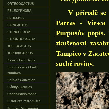
ORTEGOCACTUS
V přírodě se vys
PELECYPHORA
PERESKIA
Parras - Viesca
RAPICACTUS
Purpusův popis. 
STENOCEREUS
STROMBOCACTUS
zkušeností zasa
THELOCACTUS
Tampico v Zacate
TURBINICARPUS
Z cest / From trips
suché roviny.
Studijní čísla / Field
numbers
Sbírka / Collection
Články / Articles
Osobnosti/Persons
Historické reprodukce
Komiks Pán jaguárů