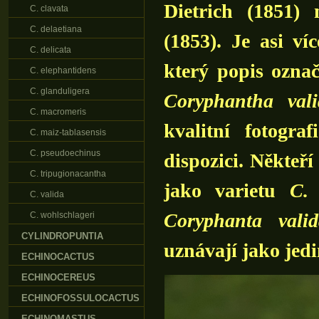
Dietrich (1851) 
C. clavata
C. delaetiana
(1853). Je asi ví
C. delicata
který popis ozna
C. elephantidens
C. glanduligera
Coryphantha vali
C. macromeris
kvalitní fotogr
C. maiz-tablasensis
C. pseudoechinus
dispozici. Někteř
C. tripugionacantha
jako varietu
C. 
C. valida
Coryphanta valid
C. wohlschlageri
CYLINDROPUNTIA
uznávají jako jedi
ECHINOCACTUS
ECHINOCEREUS
ECHINOFOSSULOCACTUS
ECHINOMASTUS