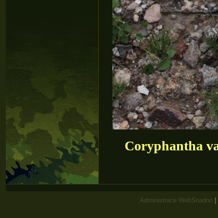
Coryphantha va
Administrace WebSnadno
|