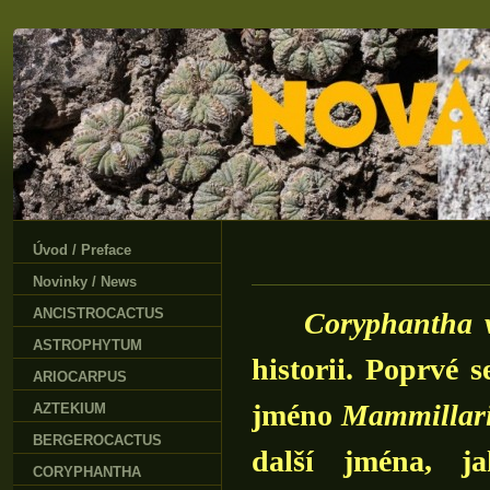
Úvod / Preface
Novinky / News
ANCISTROCACTUS
Coryphantha v
ASTROPHYTUM
historii. Poprvé 
ARIOCARPUS
jméno
Mammillari
AZTEKIUM
BERGEROCACTUS
další jména, 
CORYPHANTHA