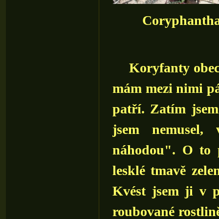
Coryphantha
Koryfanty obecn
mám mezi nimi pár
patří. Zatím jsem
jsem nemusel, 
náhodou". O to př
lesklé tmavě zele
Kvést jsem ji v p
roubované rostlin