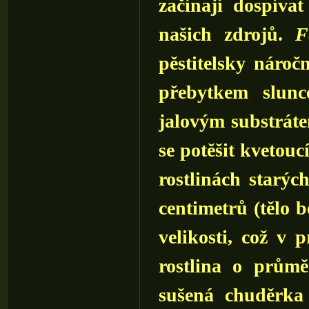
začínají dospíva
našich zdrojů.
F
pěstitelsky nároč
přebytkem slun
jalovým substráte
se potěšit kvetouc
rostlinách starýc
centimetrů (tělo 
velikosti, což v 
rostlina o průmě
sušená chuděrka