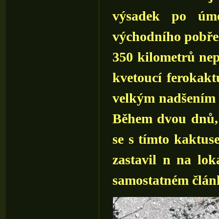
výsadek po úmo
východního pobřež
350 kilometrů nep
kvetoucí ferokakt
velkým nadšením j
Během dvou dnů, 
se s tímto kaktuse
zastavil n na lok
samostatném člán