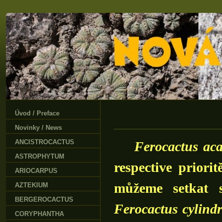
Úvod / Preface
Novinky / News
ANCISTROCACTUS
Ferocactus ac
ASTROPHYTUM
respective priori
ARIOCARPUS
můžeme setkat 
AZTEKIUM
BERGEROCACTUS
Ferocactus cylind
CORYPHANTHA