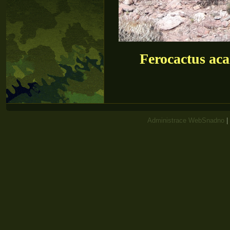
Ferocactus ac
Administrace WebSnadno
|