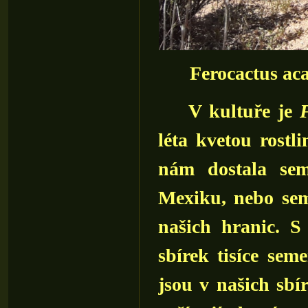
Ferocactus ac
V kultuře je
léta kvetou rostl
nám dostala sem
Mexiku, nebo se
našich hranic. S
sbírek tisíce se
jsou v našich sbír