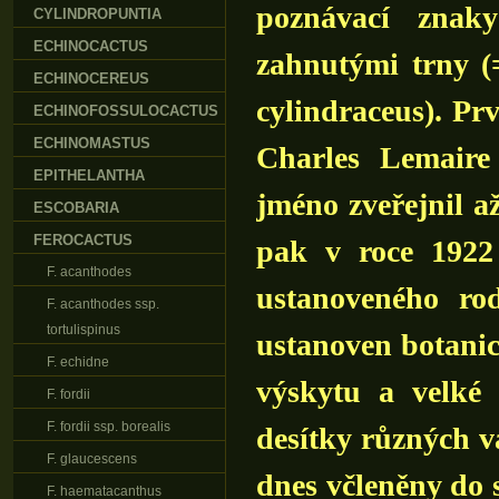
poznávací znaky
CYLINDROPUNTIA
ECHINOCACTUS
zahnutými trny 
ECHINOCEREUS
cylindraceus). Pr
ECHINOFOSSULOCACTUS
ECHINOMASTUS
Charles Lemaire
EPITHELANTHA
jméno zveřejnil a
ESCOBARIA
FEROCACTUS
pak v roce 1922
F. acanthodes
ustanoveného r
F. acanthodes ssp.
tortulispinus
ustanoven botanic
F. echidne
výskytu a velké 
F. fordii
F. fordii ssp. borealis
desítky různých va
F. glaucescens
dnes včleněny do
F. haematacanthus