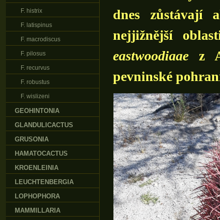
dnes zůstávají 
F. histrix
F. latispinus
nejjižnější obla
F. macrodiscus
eastwoodiaae
z A
F. pilosus
F. recurvus
pevninské pohrani
F. robustus
F. wislizeni
GEOHINTONIA
GLANDULICACTUS
GRUSONIA
HAMATOCACTUS
KROENLEINIA
LEUCHTENBERGIA
LOPHOPHORA
MAMMILLARIA