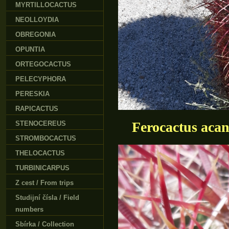
MYRTILLOCACTUS
NEOLLOYDIA
OBREGONIA
OPUNTIA
ORTEGOCACTUS
PELECYPHORA
PERESKIA
RAPICACTUS
Ferocactus aca
STENOCEREUS
STROMBOCACTUS
THELOCACTUS
TURBINICARPUS
Z cest / From trips
Studijní čísla / Field
numbers
Sbírka / Collection