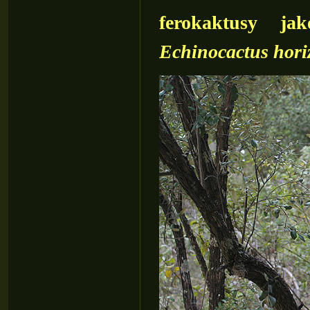
ferokaktusy j
Echinocactus hor