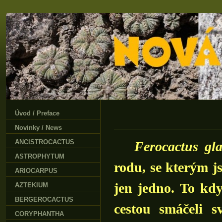
Úvod / Preface
Novinky / News
ANCISTROCACTUS
Ferocactus gl
ASTROPHYTUM
rodu, se kterým js
ARIOCARPUS
jen jedno. To kd
AZTEKIUM
BERGEROCACTUS
cestou smáčeli s
CORYPHANTHA