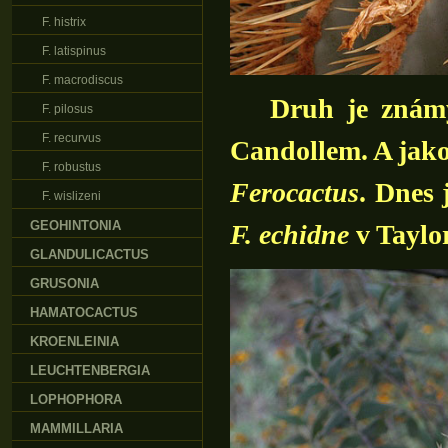
F. histrix
F. latispinus
F. macrodiscus
Druh je známý 
F. pilosus
F. recurvus
Candollem. A jako
F. robustus
Ferocactus
. Dnes 
F. wislizeni
GEOHINTONIA
F. echidne
v Taylo
GLANDULICACTUS
GRUSONIA
HAMATOCACTUS
KROENLEINIA
LEUCHTENBERGIA
LOPHOPHORA
MAMMILLARIA