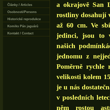
a okrajově San Lu
Články / Articles
Osobnosti/Persons
rostliny dosahuj
Historické reprodukce
až 60 cm. Ve sb
Komiks Pán jaguárů
Kontakt / Contact
jedinci, jsou to 
našich podmínk
jednomu z nejjed
Poměrně rychle r
velikosti kolem 1
je u nás dostateč
v posledních lete
něm rostou ast