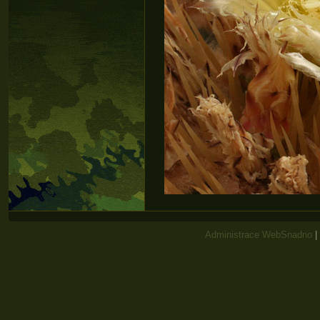
Administrace WebSnadno
|