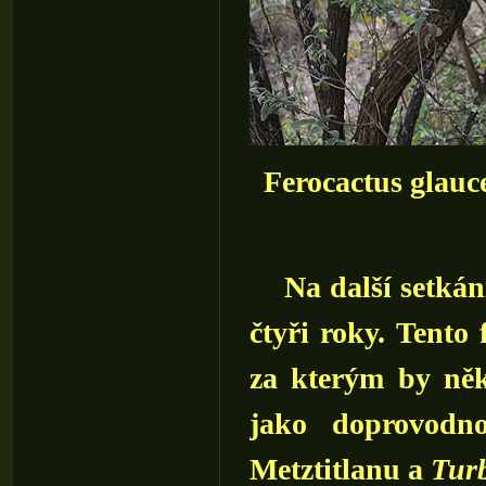
Ferocactus glauc
Na další setkán
čtyři roky. Tento
za kterým by něk
jako doprovodn
Metztitlanu a
Turb