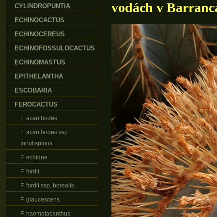
vodách v Barranca
CYLINDROPUNTIA
ECHINOCACTUS
ECHINOCEREUS
ECHINOFOSSULOCACTUS
ECHINOMASTUS
EPITHELANTHA
ESCOBARIA
FEROCACTUS
F. acanthodes
F. acanthodes ssp.
tortulispinus
F. echidne
F. fordii
F. fordii ssp. borealis
F. glaucescens
F. haematacanthus