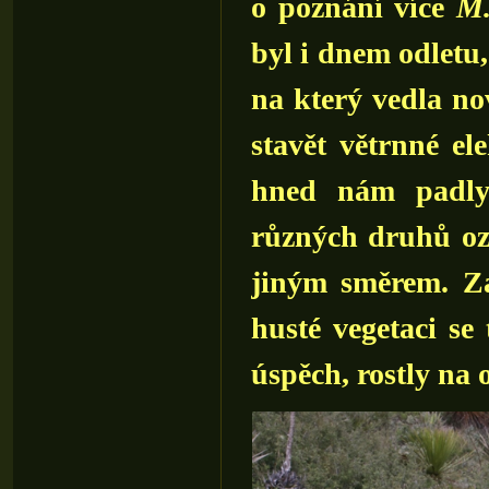
o poznání více
M.
byl i dnem odletu,
na který vedla no
stavět větrnné el
hned nám padly
různých druhů ozn
jiným směrem. Za
husté vegetaci se
úspěch, rostly na 