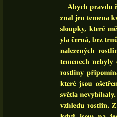
Abych pravdu řek
znal jen temena kv
sloupky, které mě
yla černá, bez trnů
nalezených rostl
temenech nebyly 
rostliny připomín
které jsou ošetře
světla nevybíhaly.
vzhledu rostlin. 
když jsem na jed