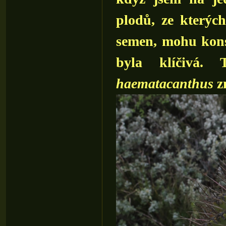
plodů, ze kterýc
semen, mohu kons
byla klíčivá
haematacanthus
z