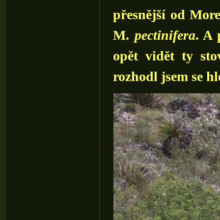
přesnější od Mor
M.
pectinifera
. A 
opět vidět ty st
rozhodl jsem se hl