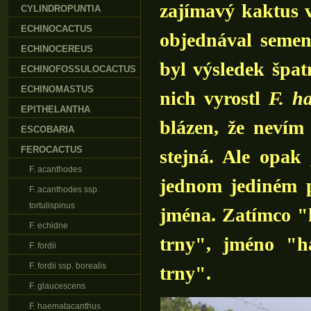
zajímavý kaktus 
CYLINDROPUNTIA
ECHINOCACTUS
objednával semen
ECHINOCEREUS
byl výsledek špa
ECHINOFOSSULOCACTUS
ECHINOMASTUS
nich vyrostl
F. h
EPITHELANTHA
blázen, že nevím
ESCOBARIA
FEROCACTUS
stejná. Ale opak
F. acanthodes
jednom jediném p
F. acanthodes ssp.
tortulispinus
jména. Zatímco 
F. echidne
trny", jméno "h
F. fordii
F. fordii ssp. borealis
trny".
F. glaucescens
F. haematacanthus