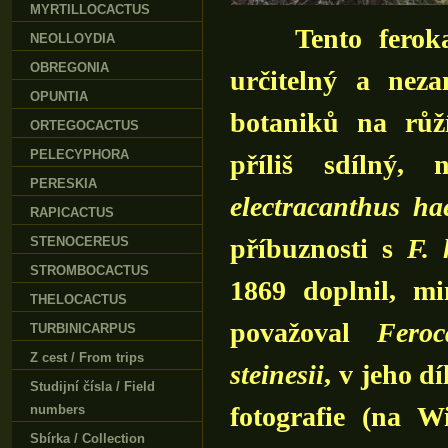
MYRTILLOCACTUS
Tento ferokaktu
NEOLLOYDIA
OBREGONIA
určitelný a nez
OPUNTIA
botaniků na růž
ORTEGOCACTUS
PELECYPHORA
příliš sdílný
PERESKIA
electracanthus h
RAPICACTUS
příbuznosti s
F. 
STENOCEREUS
STROMBOCACTUS
1869 doplnil, m
THELOCACTUS
považoval
Feroc
TURBINICARPUS
Z cest / From trips
steinesii
, v jeho d
Studijní čísla / Field
fotografie (na W
numbers
Sbírka / Collection