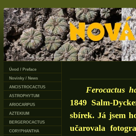
Úvod / Preface
Novinky / News
ANCISTROCACTUS
Ferocactus h
ASTROPHYTUM
1849 Salm-Dycke
ARIOCARPUS
sbírek. Já jsem h
AZTEKIUM
BERGEROCACTUS
učarovala fotogr
CORYPHANTHA