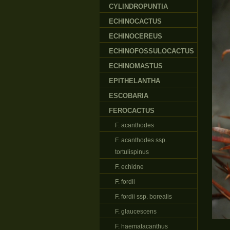
CYLINDROPUNTIA
ECHINOCACTUS
ECHINOCEREUS
ECHINOFOSSULOCACTUS
ECHINOMASTUS
EPITHELANTHA
ESCOBARIA
FEROCACTUS
F. acanthodes
F. acanthodes ssp.
tortulispinus
F. echidne
F. fordii
F. fordii ssp. borealis
F. glaucescens
F. haematacanthus