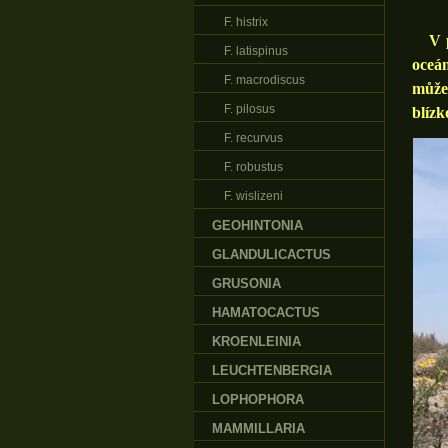
F. histrix
V pří
F. latispinus
oceán
F. macrodiscus
může 
F. pilosus
blízk
F. recurvus
F. robustus
F. wislizeni
GEOHINTONIA
GLANDULICACTUS
GRUSONIA
HAMATOCACTUS
KROENLEINIA
LEUCHTENBERGIA
LOPHOPHORA
MAMMILLARIA