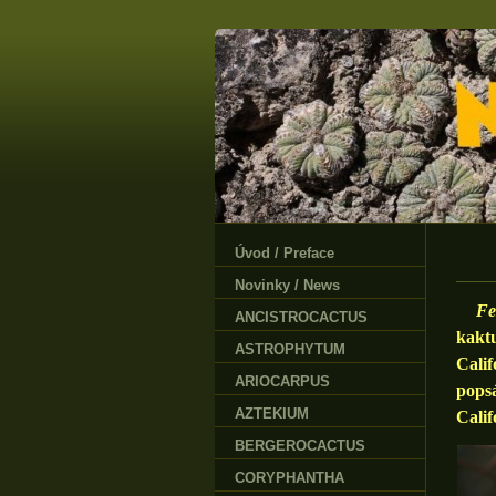
Úvod / Preface
Novinky / News
Fe
ANCISTROCACTUS
kaktu
ASTROPHYTUM
Cali
ARIOCARPUS
pops
AZTEKIUM
Calif
BERGEROCACTUS
CORYPHANTHA