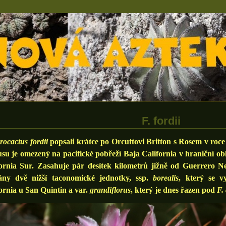
F. fordii
rocactus fordii
popsali krátce po Orcuttovi Britton s Rosem v roc
su je omezený na pacifické pobřeží Baja California v hraniční obl
fornia Sur. Zasahuje pár desítek kilometrů jižně od Guerrero N
ány dvě nižší taconomické jednotky, ssp.
borealis
, který se v
ornia u San Quintin a var.
grandiflorus
, který je dnes řazen pod
F.