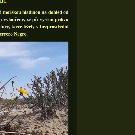
, BC
ad mořskou hladinou na dohled od
 vyloučené, že při vyšším přílivu
ury, které ležely v bezprostřední
uerrero Negro.