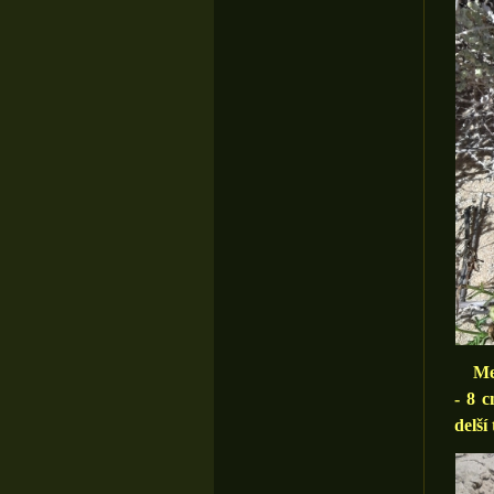
Mezi
- 8 c
delší 