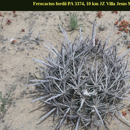
Ferocactus fordii PA 3374, 10 km JZ Villa Jesus