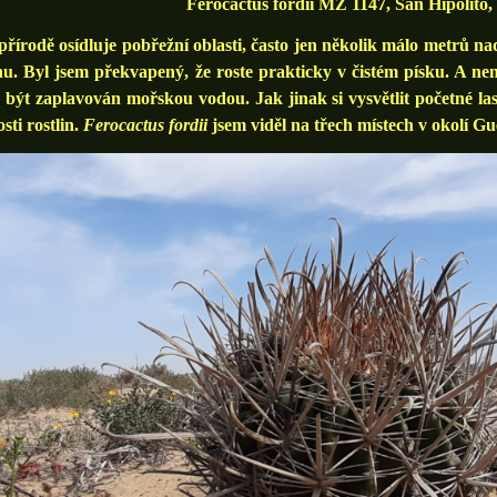
Ferocactus fordii MZ 1147, San Hipolito
rodě osídluje pobřežní oblasti, často jen několik málo metrů n
u. Byl jsem překvapený, že roste prakticky v čistém písku. A není
být zaplavován mořskou vodou. Jak jinak si vysvětlit početné last
osti rostlin.
Ferocactus fordii
jsem viděl na třech místech v okolí G