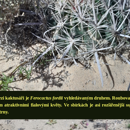
 kaktusáři je
Ferocactus fordii
vyhledávaným druhem. Roubovanci
m atraktivními fialovými květy. Ve sbírkách je asi rozšířenější s
trny.