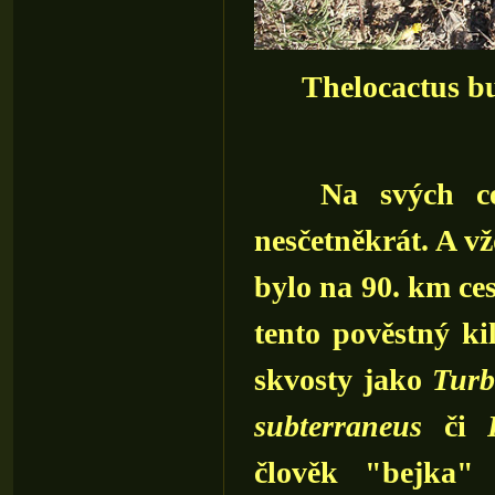
Thelocactus bu
Na svých ces
nesčetněkrát. A v
bylo na 90. km ce
tento pověstný ki
skvosty jako
Turb
subterraneus
či
člověk "bejka"