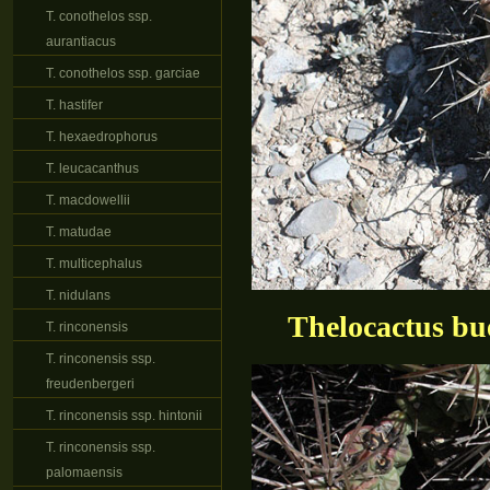
T. conothelos ssp.
aurantiacus
T. conothelos ssp. garciae
T. hastifer
T. hexaedrophorus
T. leucacanthus
T. macdowellii
T. matudae
T. multicephalus
T. nidulans
Thelocactus bu
T. rinconensis
T. rinconensis ssp.
freudenbergeri
T. rinconensis ssp. hintonii
T. rinconensis ssp.
palomaensis