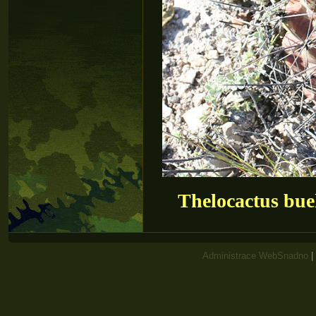
Thelocactus bue
Administrace WebSnadno
|