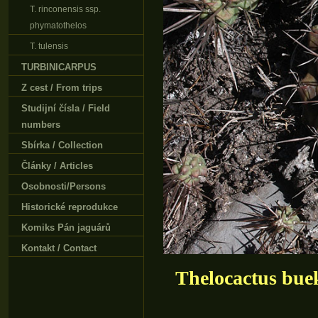
T. rinconensis ssp.
phymatothelos
T. tulensis
TURBINICARPUS
Z cest / From trips
Studijní čísla / Field
numbers
Sbírka / Collection
Články / Articles
Osobnosti/Persons
Historické reprodukce
Komiks Pán jaguárů
Kontakt / Contact
Thelocactus buek