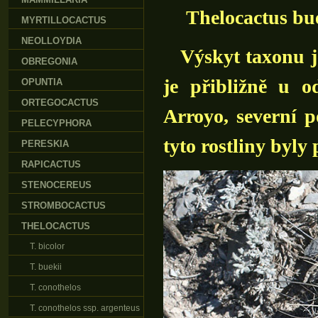
Thelocactus bu
MYRTILLOCACTUS
NEOLLOYDIA
Výskyt taxonu je
OBREGONIA
je přibližně u 
OPUNTIA
ORTEGOCACTUS
Arroyo, severní 
PELECYPHORA
tyto rostliny byl
PERESKIA
RAPICACTUS
STENOCEREUS
STROMBOCACTUS
THELOCACTUS
T. bicolor
T. buekii
T. conothelos
T. conothelos ssp. argenteus