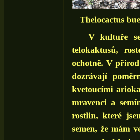
Thelocactus bue
V kultuře se pě
telokaktusů, ros
ochotně. V přírod
dozrávají poměr
kvetoucími arioka
mravenci a semí
rostlin, které js
semen, že mám ve