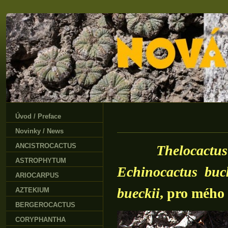
Úvod / Preface
Novinky / News
ANCISTROCACTUS
Thelocact
ASTROPHYTUM
Echinocactus buc
ARIOCARPUS
bueckii
, pro mého
AZTEKIUM
BERGEROCACTUS
CORYPHANTHA