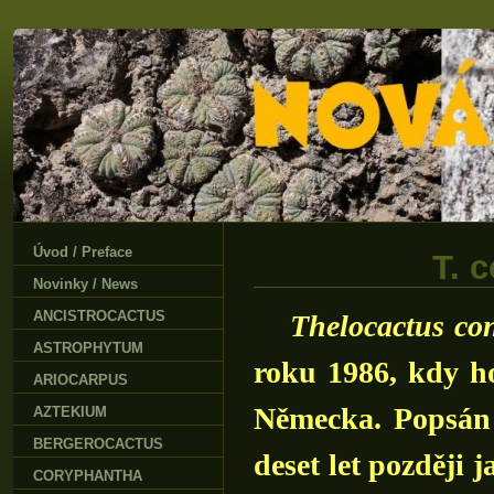
Úvod / Preface
T. 
Novinky / News
ANCISTROCACTUS
Thelocactus co
ASTROPHYTUM
roku 1986, kdy ho
ARIOCARPUS
Německa. Popsán
AZTEKIUM
BERGEROCACTUS
deset let později
CORYPHANTHA