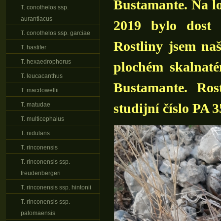
Bustamante. Na lok
T. conothelos ssp.
aurantiacus
2019 bylo dost 
T. conothelos ssp. garciae
Rostliny jsem naš
T. hastifer
T. hexaedrophorus
plochém skalnaté
T. leucacanthus
Bustamante. Rost
T. macdowellii
studijní číslo PA 3
T. matudae
T. multicephalus
T. nidulans
T. rinconensis
T. rinconensis ssp.
freudenbergeri
T. rinconensis ssp. hintonii
T. rinconensis ssp.
palomaensis