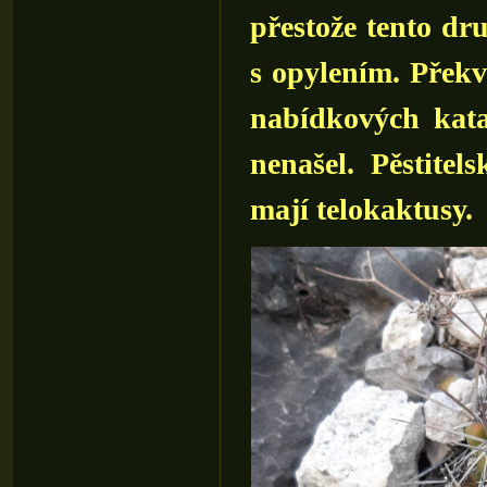
přestože tento dr
s opylením. Přek
nabídkových kat
nenašel. Pěstite
mají telokaktusy.