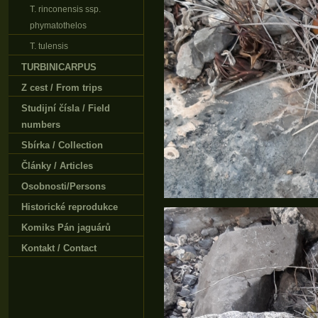
T. rinconensis ssp.
phymatothelos
T. tulensis
TURBINICARPUS
Z cest / From trips
Studijní čísla / Field
numbers
Sbírka / Collection
Články / Articles
Osobnosti/Persons
Historické reprodukce
Komiks Pán jaguárů
Kontakt / Contact