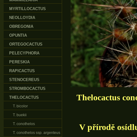
MYRTILLOCACTUS
NEOLLOYDIA
OBREGONIA
OPUNTIA
ORTEGOCACTUS
PELECYPHORA
PERESKIA
RAPICACTUS
STENOCEREUS
STROMBOCACTUS
Thelocactus cono
THELOCACTUS
T. bicolor
T. buekii
T. conothelos
V přírodě osídlu
T. conothelos ssp. argenteus