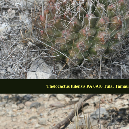
Thelocactus tulensis PA 0910 Tula, Tamau