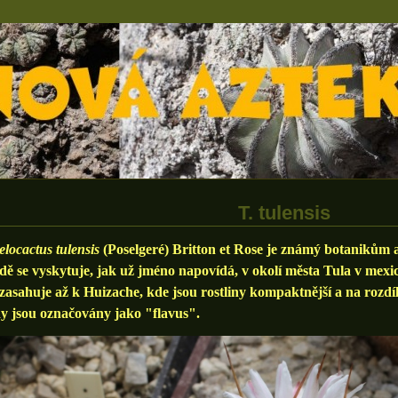
T. tulensis
locactus tulensis
(Poselgeré) Britton et Rose je známý botanikům
dě se vyskytuje, jak už jméno napovídá, v okolí města Tula v mexi
, zasahuje až k Huizache, kde jsou rostliny kompaktnější a na rozdíl
y jsou označovány jako "flavus".