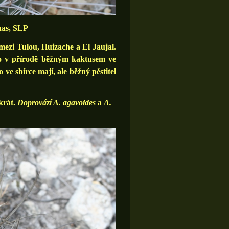
nas, SLP
ezi Tulou, Huizache a El Jaujal.
mto v přírodě běžným kaktusem ve
 ve sbírce mají, ale běžný pěstitel
krát.
Doprovází A. agavoides
a
A.