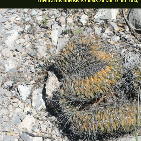
Thelocactus tulensis PA 0943 20 km JZ od Tula,