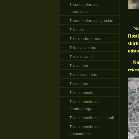
T. conothelos ssp.
aurantiacus
T. conothelos ssp. garciae
Na te
T. hastifer
Rostl
T. hexaedrophorus
sbírk
T. leucacanthus
místo
T. macdowellii
N
T. matudae
retus
T. multicephalus
T. nidulans
T. rinconensis
T. rinconensis ssp.
freudenbergeri
T. rinconensis ssp. hintonii
T. rinconensis ssp.
palomaensis