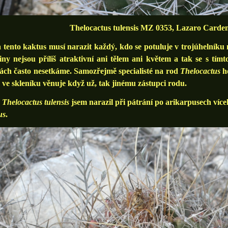
Thelocactus tulensis MZ 0353, Lazaro Carde
nto kaktus musí narazit každý, kdo se potuluje v trojúhelníku m
iny nejsou příliš atraktivní ani tělem ani květem a tak se s tí
ách často nesetkáme. Samozřejmě specialisté na rod
Thelocactus
ho
 ve skleníku věnuje když už, tak jinému zástupci rodu.
a
Thelocactus tulensis
jsem narazil při pátrání po arikarpusech více
us
.