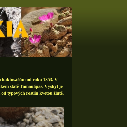
 a kaktusářům od roku 1853. V
ckém státě Tamaulipas. Výskyt je
 od typových rostlin kvetou žlutě.