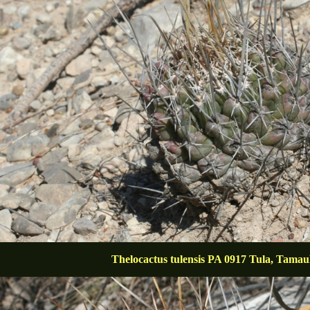
Thelocactus tulensis PA 0917 Tula, Tamau