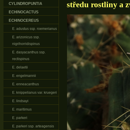
středu rostliny a 
CYLINDROPUNTIA
ECHINOCACTUS
ECHINOCEREUS
E. adustus ssp. roemerianus
E. arizonicus ssp.
nigrihorridispinus
E. dasyacanthus ssp.
rectispinus
E. delaetii
E. engelmannii
E. enneacanthus
E. knippelianus var. kruegeri
E. lindsayi
E. maritimus
E. parkeri
E. parkeri ssp. arteagensis