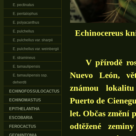
E. pectinatus
E. pentalophus
E. polyacanthus
Echinocereus kni
E. pulchellus
E. pulchellus var. sharpii
E. pulchellus var. weinbergii
E. stramineus
V přírodě roste
E. tamaulipensis
Nuevo León, vět
E. tamaulipensis ssp.
deherdti
známou lokalit
ECHINOFOSSULOCACTUS
Puerto de Cienegu
ECHINOMASTUS
EPITHELANTHA
let. Občas změní p
ESCOBARIA
odtěžené zeminy
FEROCACTUS
GEOHINTONIA