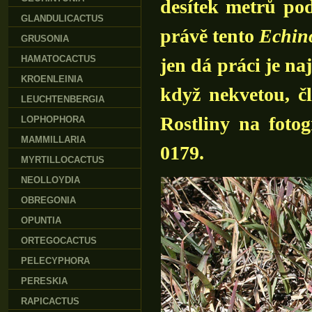
desítek metrů po
GLANDULICACTUS
právě tento
Echin
GRUSONIA
HAMATOCACTUS
jen dá práci je na
KROENLEINIA
když nekvetou, čl
LEUCHTENBERGIA
Rostliny na fotog
LOPHOPHORA
MAMMILLARIA
0179.
MYRTILLOCACTUS
NEOLLOYDIA
OBREGONIA
OPUNTIA
ORTEGOCACTUS
PELECYPHORA
PERESKIA
RAPICACTUS