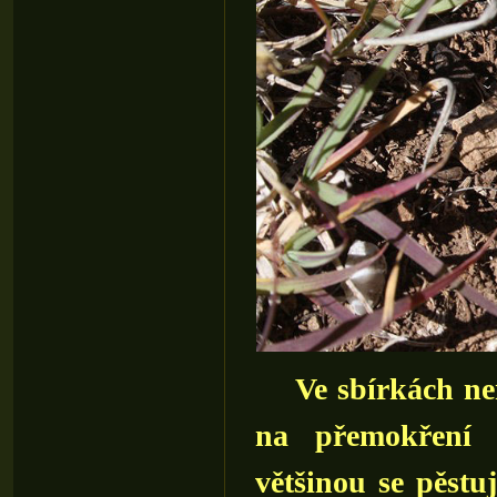
Ve sbírkách není p
na přemokření s
většinou se pěst