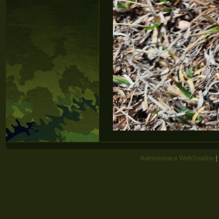
Administrace WebSnadno
|