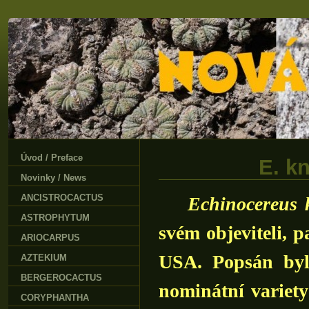
Úvod / Preface
E. kn
Novinky / News
ANCISTROCACTUS
Echinocereus 
ASTROPHYTUM
svém objeviteli, 
ARIOCARPUS
USA. Popsán byl
AZTEKIUM
BERGEROCACTUS
nominátní variety 
CORYPHANTHA