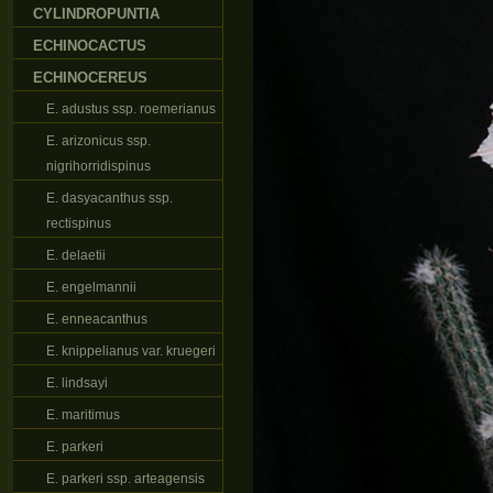
CYLINDROPUNTIA
ECHINOCACTUS
ECHINOCEREUS
E. adustus ssp. roemerianus
E. arizonicus ssp.
nigrihorridispinus
E. dasyacanthus ssp.
rectispinus
E. delaetii
E. engelmannii
E. enneacanthus
E. knippelianus var. kruegeri
E. lindsayi
E. maritimus
E. parkeri
E. parkeri ssp. arteagensis