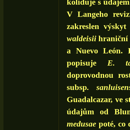
koliduje s údajem 
V Langeho revi
zakreslen výskyt
waldeisii
hraniční 
a Nuevo León. B
popisuje
E. t
doprovodnou ros
subsp
. sanluisen
Guadalcazar, ve s
údajům od Blum
medusae
poté, co 