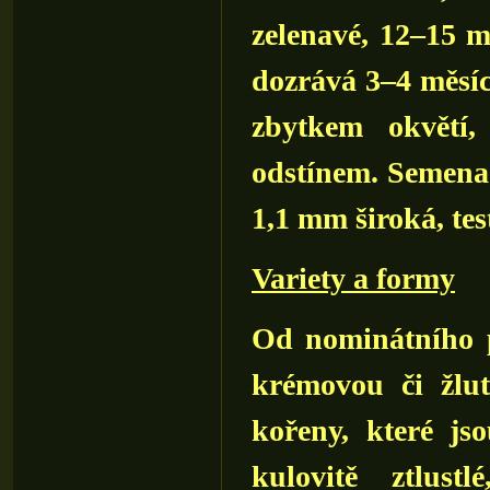
zelenavé, 12–15 m
dozrává 3–4 měsíc
zbytkem okvětí,
odstínem. Semena 
1,1 mm široká, te
Variety a formy
Od nominátního 
krémovou či žlu
kořeny, které js
kulovitě ztlust