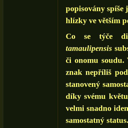
popisovány spíše 
hlízky ve větším p
Co se týče di
tamaulipensis
sub
či onomu soudu. 
znak nepříliš po
stanovený samosta
díky svému květu
velmi snadno identi
samostatný status.