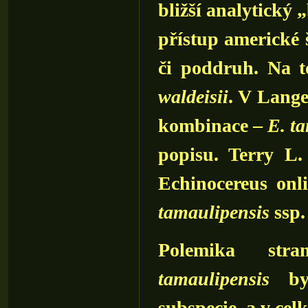
bližší analytický
přístup americké š
či poddruh. Na t
waldeisii
. V Lange
kombinace –
E. t
popisu. Terry L
Echinocereus onl
tamaulipensis
ssp
Polemika stra
tamaulipensis
byl
subspecie, a v celk