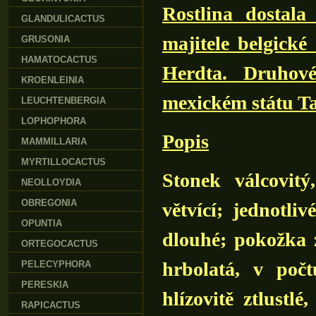
Rostlina dostal
GLANDULICACTUS
majitele belgické
GRUSONIA
HAMATOCACTUS
Herdta. Druhov
KROENLEINIA
mexickém státu T
LEUCHTENBERGIA
LOPHOPHORA
Popis
MAMMILLARIA
MYRTILLOCACTUS
Stonek válcovitý
NEOLLOYDIA
OBREGONIA
větvící; jednotli
OPUNTIA
dlouhé; pokožka z
ORTEGOCACTUS
hrbolatá, v počt
PELECYPHORA
PERESKIA
hlízovitě ztlustl
RAPICACTUS