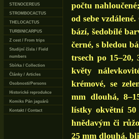
počtu nahloučené;
STENOCEREUS
STROMBOCACTUS
od sebe vzdálené. 
THELOCACTUS
bází, šedobílé ba
TURBINICARPUS
Z cest / From trips
černé, s bledou bá
Studijní čísla / Field
trsech po 15–20, 
numbers
Sbírka / Collection
květy nálevkovi
Články / Articles
krémové, se zel
Osobnosti/Persons
Historické reprodukce
mm dlouhá, 8–15
Komiks Pán jaguárů
lístky okvětní 5
Kontakt / Contact
hnědavým či růžo
25 mm dlouhá, bli