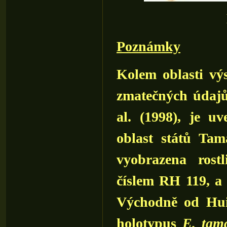
Poznámky
Kolem oblasti vý
zmatečných údajů
al. (1998), je u
oblast států Tam
vyobrazena rost
číslem RH 119, a 
Východně od Hui
holotypus
E. tama