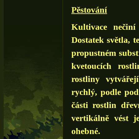
Pěstování
Kultivace nečiní
Dostatek světla, t
propustném subst
kvetoucích rost
rostliny vytváře
rychlý, podle pod
části rostlin dře
vertikálně vést 
ohebné.