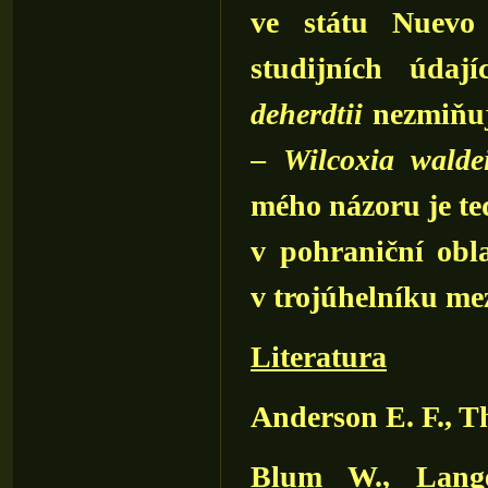
ve státu Nuevo 
studijních úda
deherdtii
nezmiňují
–
Wilcoxia waldei
mého názoru je te
v pohraniční obl
v trojúhelníku me
Literatura
Anderson E. F., Th
Blum W., Lang