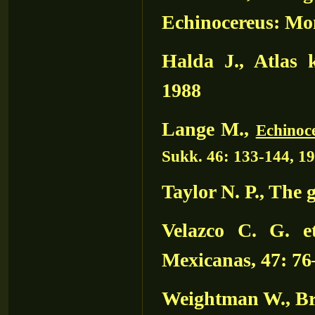
Echinocereus: Mon
Halda J., Atlas k
1988
Lange M.,
Echinoce
Sukk. 46: 133-144, 1
Taylor N. P., The 
Velazco C. G. e
Mexicanas, 47: 76
Weightman W., Brit