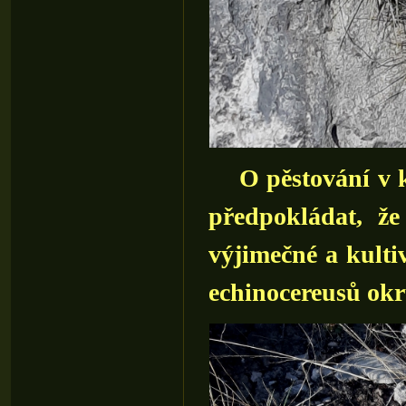
O pěstování v ku
předpokládat, ž
výjimečné a kulti
echinocereusů ok