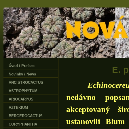
Úvod / Preface
E. p
Novinky / News
ANCISTROCACTUS
Echinocereus 
ASTROPHYTUM
nedávno popsa
ARIOCARPUS
akceptovaný šir
AZTEKIUM
BERGEROCACTUS
ustanovili Blum
CORYPHANTHA