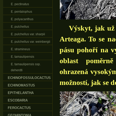
E. pectinatus
E. pentalophus
E. polyacanthus
Výskyt, jak už n
E. pulchellus
E. pulchellus var. sharpii
Arteaga. To se n
E. pulchellus var. weinbergii
pásu pohoří na v
E. stramineus
E. tamaulipensis
oblast poměrně
E. tamaulipensis ssp.
ohrazená vysokým
deherdti
ECHINOFOSSULOCACTUS
možností, jak se d
ECHINOMASTUS
EPITHELANTHA
ESCOBARIA
FEROCACTUS
GEOHINTONIA