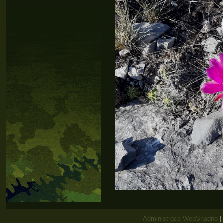
Administrace WebSnadno
|