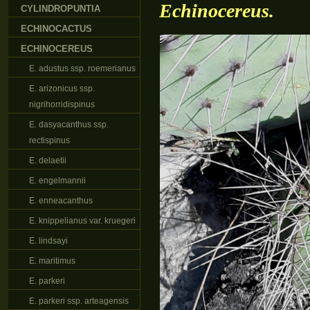
Echinocereus.
CYLINDROPUNTIA
ECHINOCACTUS
ECHINOCEREUS
E. adustus ssp. roemerianus
E. arizonicus ssp.
nigrihorridispinus
E. dasyacanthus ssp.
rectispinus
E. delaetii
E. engelmannii
E. enneacanthus
E. knippelianus var. kruegeri
E. lindsayi
E. maritimus
E. parkeri
E. parkeri ssp. arteagensis