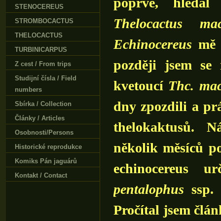
poprvé, hleda
STENOCEREUS
Thelocactus mac
STROMBOCACTUS
THELOCACTUS
Echinocereus
mě p
TURBINICARPUS
později jsem se 
Z cest / From trips
Studijní čísla / Field
kvetoucí
Thc. mac
numbers
dny zpozdili a pr
Sbírka / Collection
Články / Articles
thelokaktusů. N
Osobnosti/Persons
několik měsíců po
Historické reprodukce
Komiks Pán jaguárů
echinocereus u
Kontakt / Contact
pentalophus
ssp
Pročítal jsem člán