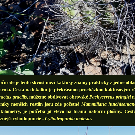
rodě je tento skvost mezi kaktusy známý prakticky z jedné oblas
ornia. Cesta na lokalitu je překrásnou procházkou kaktusovým r
actus gracilis
, můžeme obdivovat obrovské
Pachycereus pringlei
n
vníky menších rostlin jsou zde početné
Mammillaria hutchisonian
 kilometry, je potřeba jít vlevo na hranu náhorní plošiny. Cest
znější cylindopuncie -
Cylindropuntia molesta
.