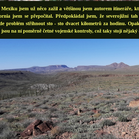
xiku jsem už něco zažil a většinou jsem autorem itineráře, kte
ornia jsem se přepočítal. Předpokládal jsem, že severojižní tah
e problém střihnout sto - sto dvacet kilometrů za hodinu. Opak 
 jsou na ní poměrně četné vojenské kontroly, což taky stojí nějaký 