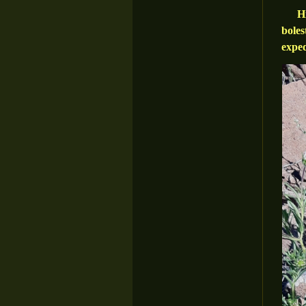
Hned
bole
expe