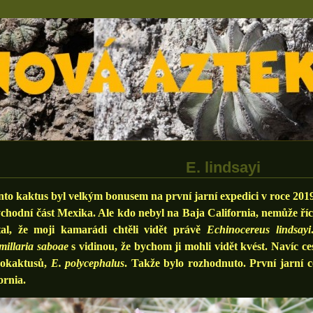
E. lindsayi
 kaktus byl velkým bonusem na první jarní expedici v roce 2019
chodní část Mexika. Ale kdo nebyl na Baja California, nemůže říci
ítal, že moji kamarádi chtěli vidět právě
Echinocereus lindsayi
illaria saboae
s vidinou, že bychom ji mohli vidět kvést. Navíc ce
nokaktusů,
E. polycephalus
. Takže bylo rozhodnuto. První jarní 
ornia.