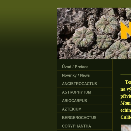
Úvod / Preface
Novinky / News
Tento
ANCISTROCACTUS
na vý
ASTROPHYTUM
přiv
ARIOCARPUS
Mamm
AZTEKIUM
echi
Calif
BERGEROCACTUS
CORYPHANTHA