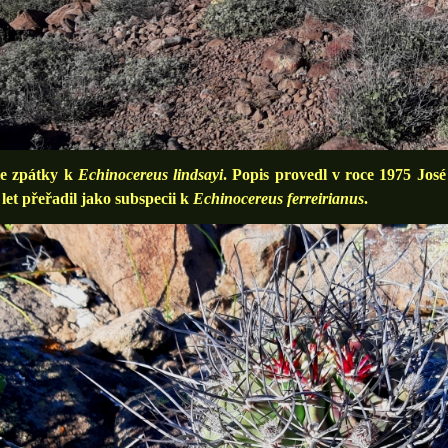
 zpátky k
Echinocereus lindsayi
. Popis provedl v roce 1975 Jos
 let přeřadil jako subspecii k
Echinocereus ferreirianus
.