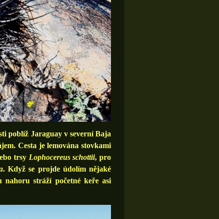
ti poblíž Jaraguay v severní Baja
ájem. Cesta je lemována stovkami
ebo trsy
Lophocereus schottii
, pro
a
. Když se projde údolím nějaké
u nahoru stráží početné keře asi