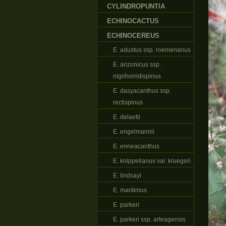
CYLINDROPUNTIA
ECHINOCACTUS
ECHINOCEREUS
E. adustus ssp. roemerianus
E. arizonicus ssp.
nigrihorridispinus
E. dasyacanthus ssp.
rectispinus
E. delaetii
E. engelmannii
E. enneacanthus
E. knippelianus var. kruegeri
E. lindsayi
E. maritimus
E. parkeri
E. parkeri ssp. arteagensis