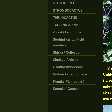
STENOCEREUS
STROMBOCACTUS
THELOCACTUS
TURBINICARPUS
Z cest / From trips
Studijní čísla / Field
numbers
Sbírka / Collection
Články / Articles
Osobnosti/Persons
V pří
Calif
Historické reprodukce
Feroc
Komiks Pán jaguárů
milo
Kontakt / Contact
čtyři
nejro