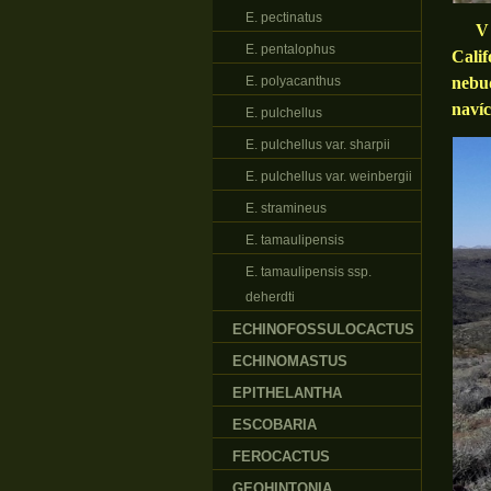
E. pectinatus
V Me
E. pentalophus
Calif
E. polyacanthus
nebud
navíc
E. pulchellus
E. pulchellus var. sharpii
E. pulchellus var. weinbergii
E. stramineus
E. tamaulipensis
E. tamaulipensis ssp.
deherdti
ECHINOFOSSULOCACTUS
ECHINOMASTUS
EPITHELANTHA
ESCOBARIA
FEROCACTUS
GEOHINTONIA