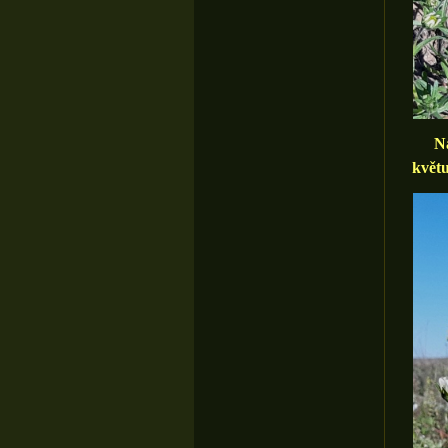
Najít
květu