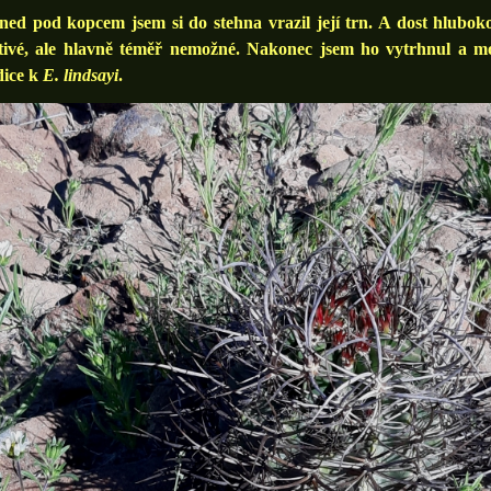
 pod kopcem jsem si do stehna vrazil její trn. A dost hluboko
stivé, ale hlavně téměř nemožné. Nakonec jsem ho vytrhnul a mo
dice k
E. lindsayi
.