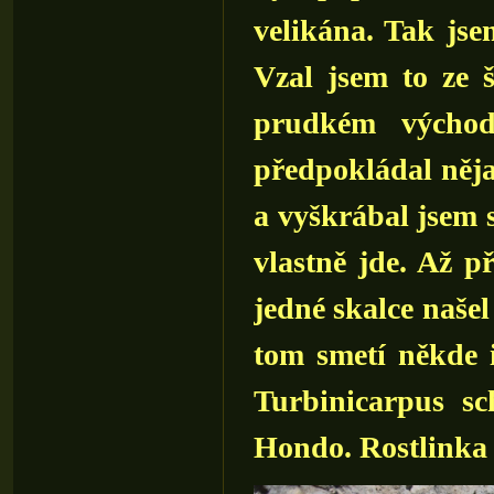
velikána. Tak js
Vzal jsem to ze š
prudkém východ
předpokládal nějak
a vyškrábal jsem s
vlastně jde. Až p
jedné skalce našel
tom smetí někde i
Turbinicarpus sc
Hondo. Rostlinka d