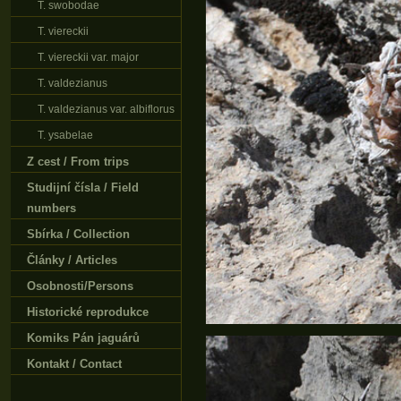
T. swobodae
T. viereckii
T. viereckii var. major
T. valdezianus
T. valdezianus var. albiflorus
T. ysabelae
Z cest / From trips
Studijní čísla / Field
numbers
Sbírka / Collection
Články / Articles
Osobnosti/Persons
Historické reprodukce
Komiks Pán jaguárů
Kontakt / Contact