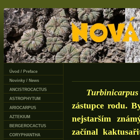
Úvod / Preface
Novinky / News
ANCISTROCACTUS
Turbinicarpus 
ASTROPHYTUM
zástupce rodu. B
ARIOCARPUS
nejstarším znám
AZTEKIUM
BERGEROCACTUS
začínal kaktusař
CORYPHANTHA