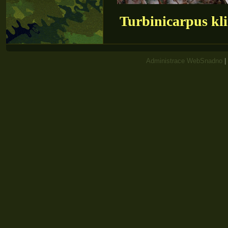
Turbinicarpus kl
Administrace WebSnadno
|