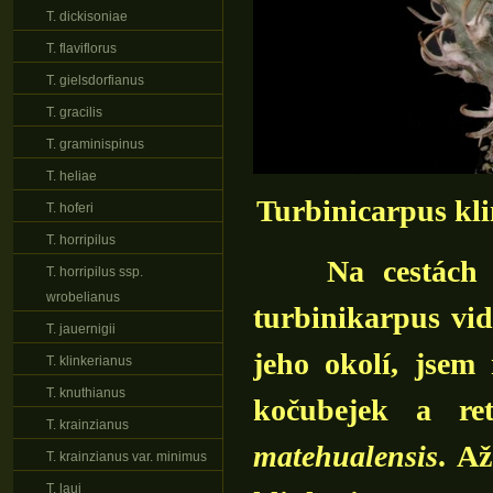
T. dickisoniae
T. flaviflorus
T. gielsdorfianus
T. gracilis
T. graminispinus
T. heliae
Turbinicarpus kl
T. hoferi
T. horripilus
Na cestách po 
T. horripilus ssp.
wrobelianus
turbinikarpus vid
T. jauernigii
jeho okolí, jsem
T. klinkerianus
T. knuthianus
kočubejek a re
T. krainzianus
matehualensis
. A
T. krainzianus var. minimus
T. laui