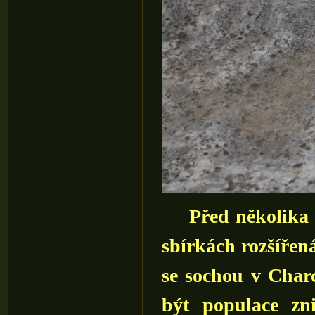
Před několika le
sbírkách rozšířen
se sochou v Charc
být populace zn