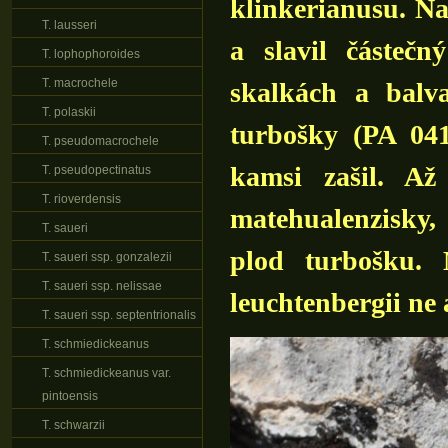
klinkerianusu. Na
T. lausseri
a slavil částeč
T. lophophoroides
T. macrochele
skalkách a balv
T. polaskii
turbošky (PA 041
T. pseudomacrochele
kamsi zašil. Až
T. pseudopectinatus
T. rioverdensis
matehualenzisky,
T. saueri
plod turbošku. 
T. saueri ssp. gonzalezii
T. saueri ssp. nelissae
leuchtenbergii ne a
T. saueri ssp. septentrionalis
T. schmiedickeanus
T. schmiedickeanus var.
pintoensis
T. schwarzii