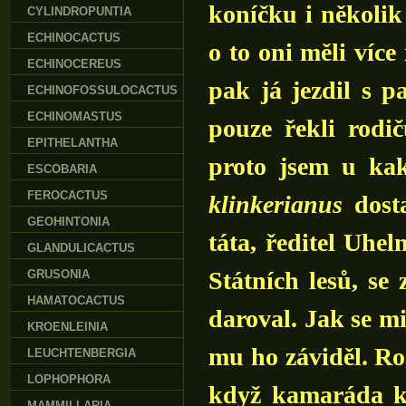
koníčku i několik
CYLINDROPUNTIA
ECHINOCACTUS
o to oni měli více
ECHINOCEREUS
pak já jezdil s p
ECHINOFOSSULOCACTUS
ECHINOMASTUS
pouze řekli rodi
EPITHELANTHA
proto jsem u kak
ESCOBARIA
FEROCACTUS
klinkerianus
dost
GEOHINTONIA
táta, ředitel Uhe
GLANDULICACTUS
Státních lesů, se
GRUSONIA
HAMATOCACTUS
daroval. Jak se mi
KROENLEINIA
mu ho záviděl. Ro
LEUCHTENBERGIA
LOPHOPHORA
když kamaráda ka
MAMMILLARIA