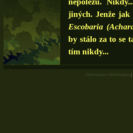
nepolezu. Nikdy.
jiných. Jenže jak
Escobaria (Achara
by stálo za to se 
tím nikdy...
Administrace WebSnadno
|