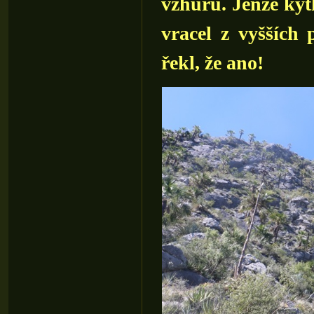
vzhůru. Jenže kyt
vracel z vyšších 
řekl, že ano!