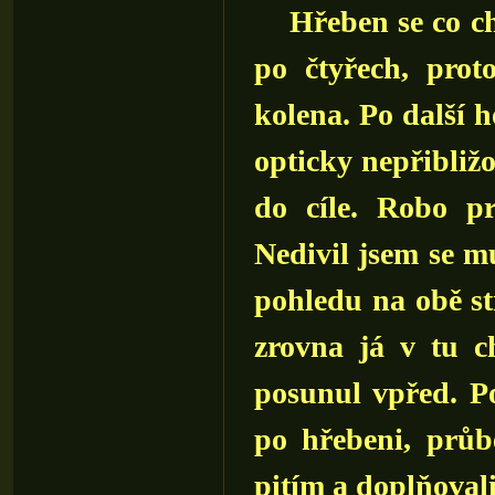
Hřeben se co chví
po čtyřech, pro
kolena. Po další h
opticky nepřibliž
do cíle. Robo pr
Nedivil jsem se m
pohledu na obě st
zrovna já v tu c
posunul vpřed. P
po hřebeni, průb
pitím a doplňovali