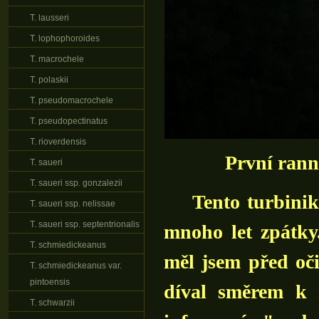
T. lausseri
T. lophophoroides
T. macrochele
T. polaskii
T. pseudomacrochele
T. pseudopectinatus
T. rioverdensis
První ranní
T. saueri
T. saueri ssp. gonzalezii
Tento turbinikar
T. saueri ssp. nelissae
T. saueri ssp. septentrionalis
mnoho let zpátky
T. schmiedickeanus
měl jsem před oč
T. schmiedickeanus var.
pintoensis
díval směrem k 
T. schwarzii