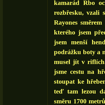
kamarád Rbo och
rozbřesku, vzali 
Rayones směrem n
kterého jsem před
jsem menší hendi
podrážku boty a n
musel jít v riflíc
jsme cestu na hře
stoupat ke hřeben
teď tam lezou d
směru 1700 metrů