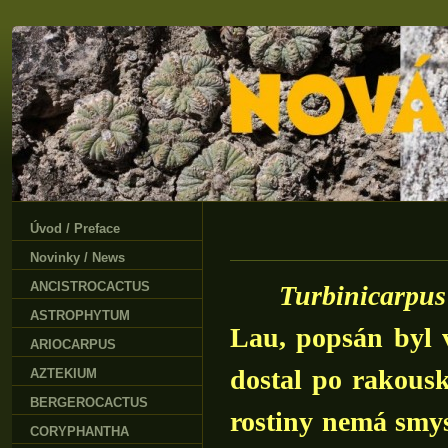
Úvod / Preface
Novinky / News
ANCISTROCACTUS
Turbinicarpus 
ASTROPHYTUM
Lau, popsán byl 
ARIOCARPUS
dostal po rakous
AZTEKIUM
BERGEROCACTUS
rostiny nemá smys
CORYPHANTHA