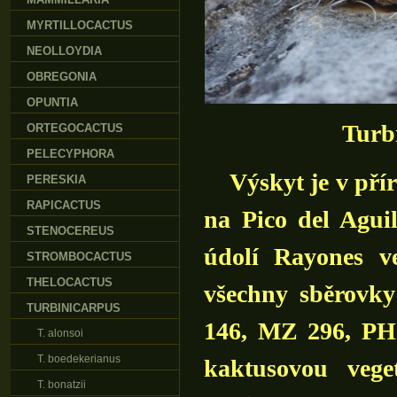
MYRTILLOCACTUS
NEOLLOYDIA
OBREGONIA
OPUNTIA
Turb
ORTEGOCACTUS
PELECYPHORA
Výskyt je v přír
PERESKIA
RAPICACTUS
na Pico del Agui
STENOCEREUS
údolí Rayones v
STROMBOCACTUS
THELOCACTUS
všechny sběrovk
TURBINICARPUS
146, MZ 296, PH
T. alonsoi
T. boedekerianus
kaktusovou veget
T. bonatzii