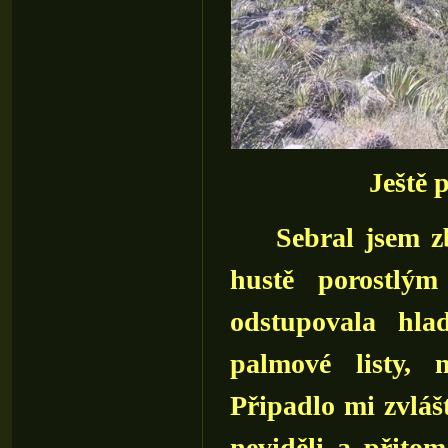
Ještě 
Sebral jsem zbyt
hustě porostlý
odstupovala hl
palmové listy, 
Připadlo mi zvláš
neviděli a přito