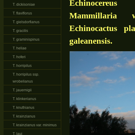
Echinocereus 
T. dickisoniae
Mammillaria w
T. flaviflorus
T. gielsdorfianus
Echinocactus pl
T. gracilis
galeanensis.
T. graminispinus
T. heliae
T. hoferi
T. horripilus
T. horripilus ssp.
wrobelianus
T. jauernigii
T. klinkerianus
T. knuthianus
T. krainzianus
T. krainzianus var. minimus
T. laui