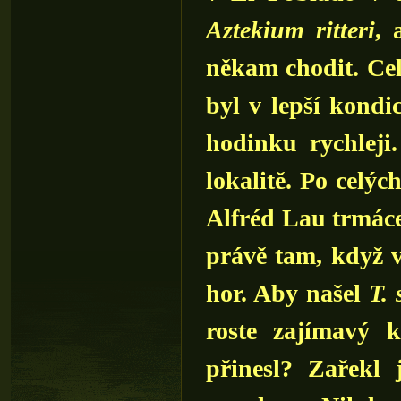
Aztekium ritteri
, 
někam chodit. Ce
byl v lepší kondic
hodinku rychleji
lokalitě. Po celýc
Alfréd Lau trmácel
právě tam, když v
hor. Aby našel
T.
roste zajímavý
přinesl? Zařekl 