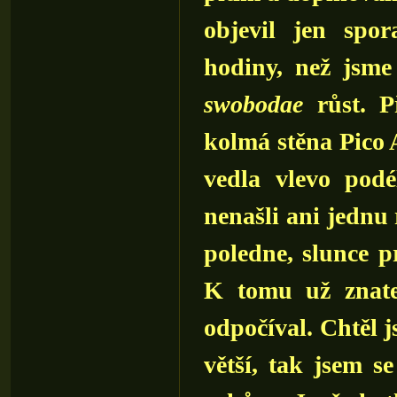
objevil jen spo
hodiny, než jsme
swobodae
růst. P
kolmá stěna Pico 
vedla vlevo podé
nenašli ani jednu 
poledne, slunce pr
K tomu už znate
odpočíval. Chtěl j
větší, tak jsem s