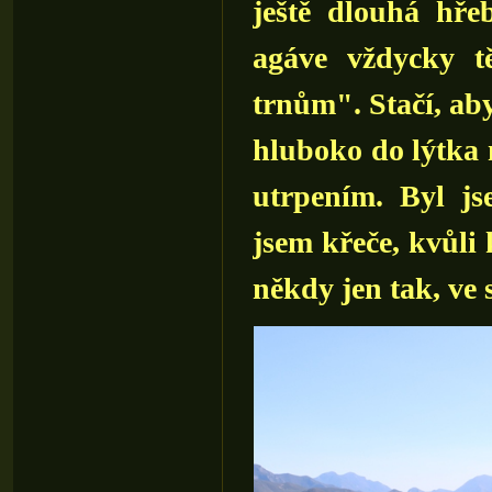
ještě dlouhá hře
agáve vždycky tě
trnům". Stačí, ab
hluboko do lýtka 
utrpením. Byl js
jsem křeče, kvůli
někdy jen tak, ve 