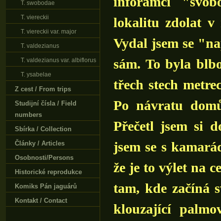
inforamcí "svob
T. swobodae
T. viereckii
lokalitu zdolat v
T. viereckii var. major
Vydal jsem se "na
T. valdezianus
sám. To byla blb
T. valdezianus var. albiflorus
T. ysabelae
třech stech metrec
Z cest / From trips
Po návratu domů 
Studijní čísla / Field
numbers
Přečetl jsem si 
Sbírka / Collection
jsem se s kamarády
Články / Articles
Osobnosti/Persons
že je to výlet na c
Historické reprodukce
tam, kde začíná s
Komiks Pán jaguárů
Kontakt / Contact
klouzající palmo