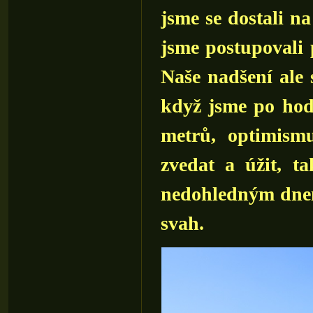
jsme se dostali n
jsme postupovali 
Naše nadšení ale 
když jsme po hodin
metrů, optimism
zvedat a úžit, t
nedohledným dnem
svah.