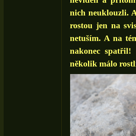
nich neuklouzli. A
rostou jen na svi
netuším. A na té
nakonec spatřil! 
několik málo rostl