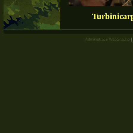
Turbinicar
Administrace WebSnadno
|