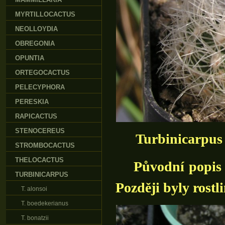
MYRTILLOCACTUS
NEOLLOYDIA
OBREGONIA
OPUNTIA
ORTEGOCACTUS
PELECYPHORA
PERESKIA
RAPICACTUS
STENOCEREUS
Turbinicarpus
STROMBOCACTUS
THELOCACTUS
Původní popis ud
TURBINICARPUS
Později byly rostl
T. alonsoi
T. boedekerianus
T. bonatzii