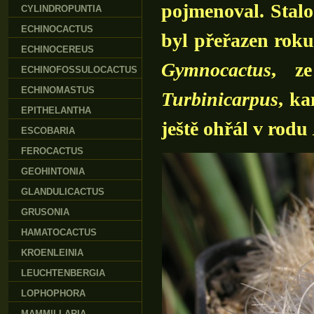
pojmenoval. Stalo
CYLINDROPUNTIA
ECHINOCACTUS
byl přeřazen
roku
ECHINOCEREUS
Gymnocactus
, z
ECHINOFOSSULOCACTUS
ECHINOMASTUS
Turbinicarpus
, ka
EPITHELANTHA
ještě ohřál v rodu
ESCOBARIA
FEROCACTUS
GEOHINTONIA
GLANDULICACTUS
GRUSONIA
HAMATOCACTUS
KROENLEINIA
LEUCHTENBERGIA
LOPHOPHORA
MAMMILLARIA