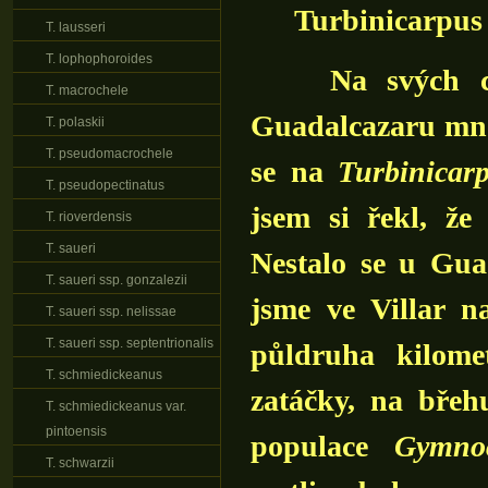
Turbinicarpu
T. lausseri
T. lophophoroides
Na svých cest
T. macrochele
Guadalcazaru mno
T. polaskii
T. pseudomacrochele
se na
Turbinicar
T. pseudopectinatus
jsem si řekl, ž
T. rioverdensis
T. saueri
Nestalo se u Guad
T. saueri ssp. gonzalezii
jsme ve Villar 
T. saueri ssp. nelissae
T. saueri ssp. septentrionalis
půldruha kilome
T. schmiedickeanus
zatáčky, na břeh
T. schmiedickeanus var.
pintoensis
populace
Gymno
T. schwarzii