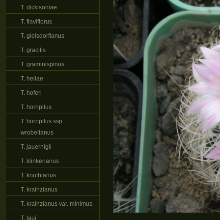
T. dickisoniae
T. flaviflorus
T. gielsdorfianus
T. gracilis
T. graminispinus
T. heliae
T. hoferi
T. horripilus
T. horripilus ssp.
wrobelianus
T. jauernigii
T. klinkerianus
T. knuthianus
T. krainzianus
T. krainzianus var. minimus
T. laui