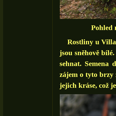
Pohled 
Rostliny u Villar
jsou sněhově bílé
sehnat. Semena do
zájem o tyto brzy
jejich kráse, což j