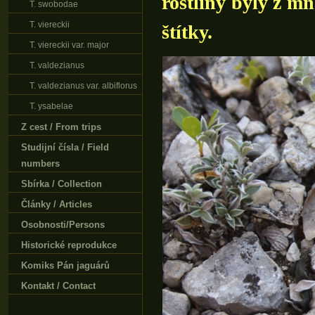
rostliny byly z 
T. swobodae
T. viereckii
štítky.
T. viereckii var. major
T. valdezianus
T. valdezianus var. albiflorus
T. ysabelae
Z cest / From trips
Studijní čísla / Field
numbers
Sbírka / Collection
Články / Articles
Osobnosti/Persons
Historické reprodukce
Komiks Pán jaguárů
Kontakt / Contact