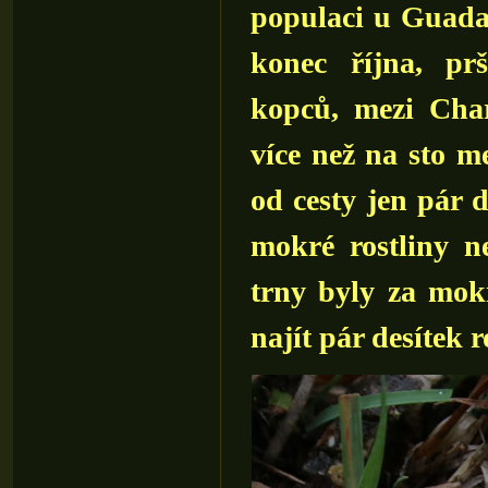
populaci u Guadal
konec října, pr
kopců, mezi Cha
více než na sto me
od cesty jen pár 
mokré rostliny ne
trny byly za mok
najít pár desítek 