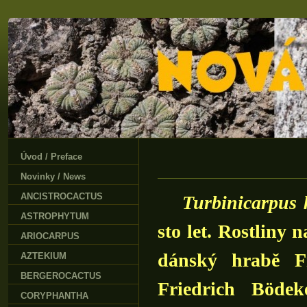
Úvod / Preface
Novinky / News
ANCISTROCACTUS
Turbinicarpus
k
ASTROPHYTUM
sto let. Rostliny n
ARIOCARPUS
dánský hrabě F
AZTEKIUM
BERGEROCACTUS
Friedrich Bödek
CORYPHANTHA