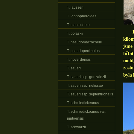
T. lausseri
T. lophophoroides
T. macrochele
Lo
T. polaskii
kilom
T. pseudomacrochele
jsme
T. pseudopectinatus
hřbít
T. rioverdensis
mohly
rosto
T. saueri
byla 
T. saueri ssp. gonzalezii
T. saueri ssp. nelissae
T. saueri ssp. septentrionalis
T. schmiedickeanus
T. schmiedickeanus var.
pintoensis
T. schwarzii