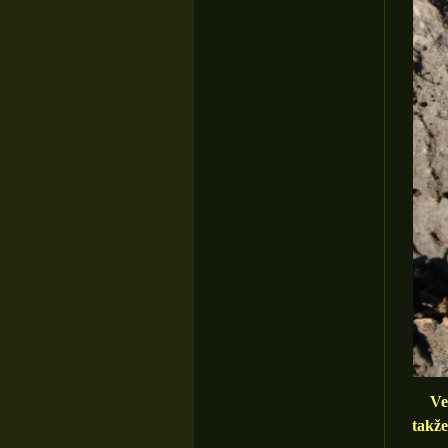
Ve s
takž