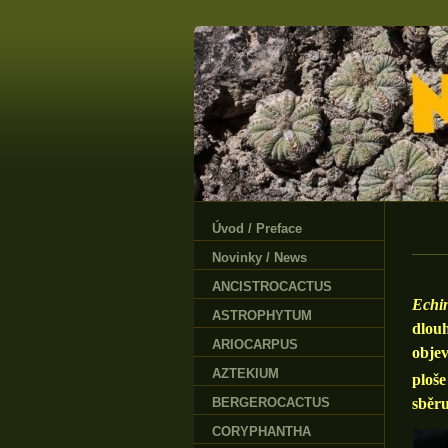
Úvod / Preface
Novinky / News
ANCISTROCACTUS
Echin
ASTROPHYTUM
dlouh
ARIOCARPUS
objev
AZTEKIUM
ploš
BERGEROCACTUS
sběru
CORYPHANTHA