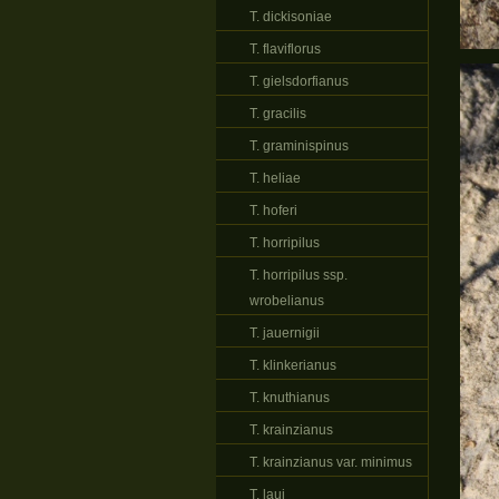
T. dickisoniae
T. flaviflorus
T. gielsdorfianus
T. gracilis
T. graminispinus
T. heliae
T. hoferi
T. horripilus
T. horripilus ssp.
wrobelianus
T. jauernigii
T. klinkerianus
T. knuthianus
T. krainzianus
T. krainzianus var. minimus
T. laui