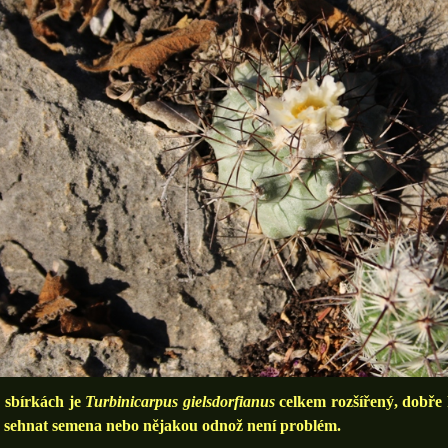
bírkách je
Turbinicarpus
gielsdorfianus
celkem rozšířený, dobře k
e sehnat semena nebo nějakou odnož není problém.