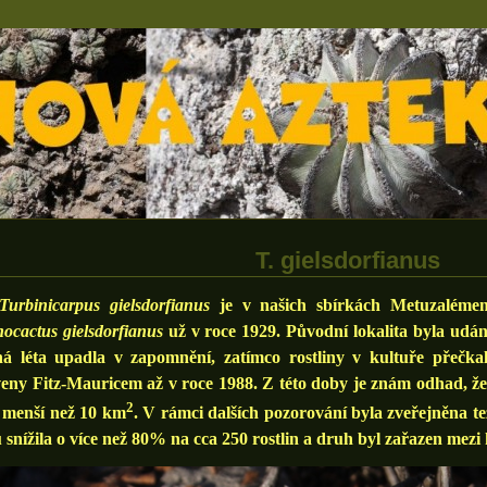
T. gielsdorfianus
Turbinicarpus
gielsdorfianus
je v našich sbírkách Metuzalém
ocactus gielsdorfianus
už v roce 1929. Původní lokalita byla udá
á léta upadla v zapomnění, zatímco rostliny v kultuře přečkaly
eny Fitz-Mauricem až v roce 1988. Z této doby je znám odhad, že p
2
e menší než 10 km
. V rámci dalších pozorování byla zveřejněna te
 snížila o více než 80% na cca 250 rostlin a druh byl zařazen mezi 