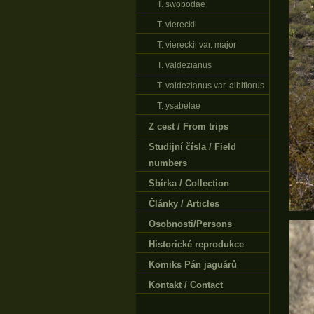
T. swobodae
T. viereckii
T. viereckii var. major
T. valdezianus
T. valdezianus var. albiflorus
T. ysabelae
Z cest / From trips
Studijní čísla / Field
numbers
Sbírka / Collection
Články / Articles
Osobnosti/Persons
Historické reprodukce
Komiks Pán jaguárů
Kontakt / Contact