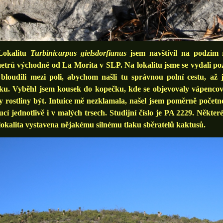
kalitu
Turbinicarpus
gielsdorfianus
jsem navštívil na podzim 
etrů východně od La Morita v SLP. Na lokalitu jsme se vydali poz
 bloudili mezi poli, abychom našli tu správnou polní cestu, až
ku. Vyběhl jsem kousek do kopečku, kde se objevovaly vápencové
 rostliny být. Intuice mě nezklamala, našel jsem poměrně početné
ucí jednotlivě i v malých trsech. Studijní číslo je PA 2229. Někter
lokalita vystavena nějakému silnému tlaku sběratelů kaktusů.