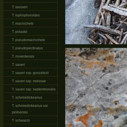
T. lausseri
T. lophophoroides
T. macrochele
T. polaskii
T. pseudomacrochele
T. pseudopectinatus
T. rioverdensis
T. saueri
T. saueri ssp. gonzalezii
T. saueri ssp. nelissae
T. saueri ssp. septentrionalis
T. schmiedickeanus
T. schmiedickeanus var.
pintoensis
T. schwarzii