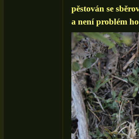
pěstován se sběro
a není problém ho 