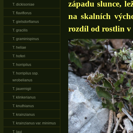
západu slunce, lež
T. dickisoniae
T. flaviflorus
na skalních výcho
T. gielsdorfianus
rozdíl od rostlin 
T. gracilis
T. graminispinus
T. heliae
T. hoferi
T. horripilus
T. horripilus ssp.
wrobelianus
T. jauernigii
T. klinkerianus
T. knuthianus
T. krainzianus
T. krainzianus var. minimus
T. laui