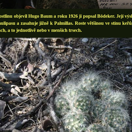
linu objevil Hugo Baum a roku 1926 ji popsal Bödeker. Její výs
lipasu a zasahuje jižně k Palmillas. Roste většinou ve stínu keřů
ch, a to jednotlivě nebo v menších trsech.