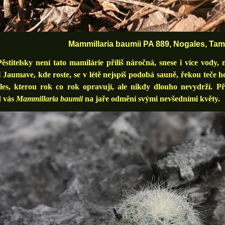
Mammillaria baumii PA 889, Nogales, Tam
telsky není tato mamilárie příliš náročná, snese i více vody, n
 Jaumave, kde roste, se v létě nejspíš podobá sauně, řekou teče h
les, kterou rok co rok opravují, ale nikdy dlouho nevydrží. Př
d vás
Mammillaria baumii
na jaře odmění svými nevšedními květy.