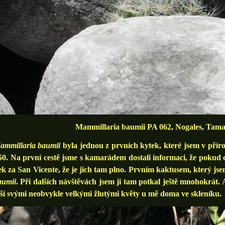
Mammillaria baumii PA 062, Nogales, Tama
ammillaria baumii
byla jednou z prvních kytek, které jsem v pří
0. Na první cestě jsme s kamarádem dostali informaci, že pokud ch
k za San Vicente, že je jich tam plno. Prvním kaktusem, který jse
aumii
. Při dalších návštěvách jsem ji tam potkal ještě mnohokrát. 
ší svými neobvykle velkými žlutými květy u mě doma ve skleníku.