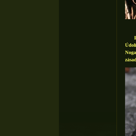
Pěsti
Údolí
Noga
zása