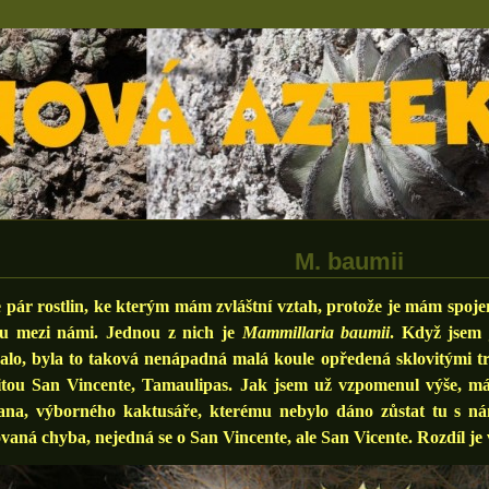
M. baumii
r rostlin, ke kterým mám zvláštní vztah, protože je mám spojené
ou mezi námi. Jednou z nich je
Mammillaria baumii
. Když jsem j
kalo, byla to taková nenápadná malá koule opředená sklovitými 
litou San Vincente, Tamaulipas. Jak jsem už vzpomenul výše, m
ana, výborného kaktusáře, kterému nebylo dáno zůstat tu s námi
vaná chyba, nejedná se o San Vincente, ale San Vicente. Rozdíl j