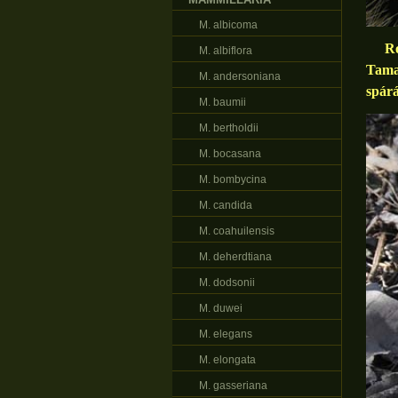
M. albicoma
Rost
M. albiflora
Tamau
M. andersoniana
spárá
M. baumii
M. bertholdii
M. bocasana
M. bombycina
M. candida
M. coahuilensis
M. deherdtiana
M. dodsonii
M. duwei
M. elegans
M. elongata
M. gasseriana