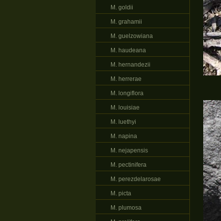
M. goldii
M. grahamii
M. guelzowiana
M. haudeana
M. hernandezii
M. herrerae
M. longiflora
M. louisiae
M. luethyi
M. napina
M. nejapensis
M. pectinifera
M. perezdelarosae
M. picta
M. plumosa