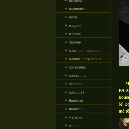
M. prolifera
M. rayonensis
M. rekoi
M. roczekii
M. roemeri
M. saboae
M. sanchez-mejoradae
M. (Mamillopsis) senilis
M. solisioides
M. sphacelata
M
M. stampferi
PA 05
M. surculosa
kouse
M. theresae
M. b
M. thomsonii
mě tě
M. viereckii
M. winterae