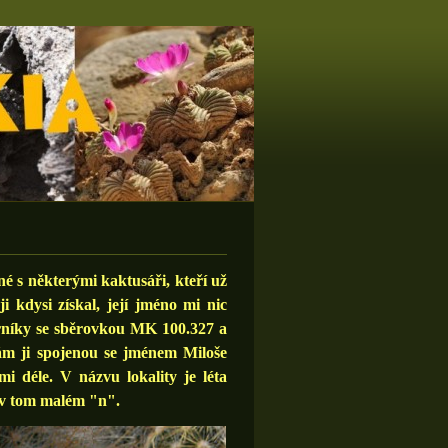
 s některými kaktusáři, kteří už
i kdysi získal, její jméno mi nic
trníky se sběrovkou MK 100.327 a
ám ji spojenou se jménem Miloše
 déle. V názvu lokality je léta
e v tom malém "n".