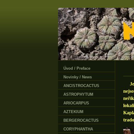
Úvod / Preface
Novinky / News
Je pá
ANCISTROCACTUS
nejs
ASTROPHYTUM
neří
ARIOCARPUS
loka
AZTEKIUM
Kapl
trado
BERGEROCACTUS
CORYPHANTHA