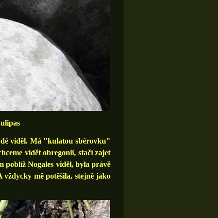
ulipas
rodě viděl. Má "kulatou sběrovku"
ceme vidět obregonii, stačí zajet
m poblíž Nogales viděl, byla právě
A vždycky mě potěšila, stejně jako