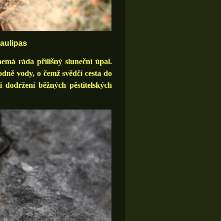
aulipas
emá ráda přílišný sluneční úpal.
odně vody, o čemž svědčí cesta do
i dodržení běžných pěstitelských